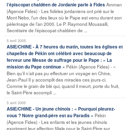
Amman
l’épiscopat chaldéen de Jordanie parle à Fides
(Agence Fides) - Les fidèles jordaniens ont prié sur le
Mont Nebo, l’un des lieux où le Pape est venu durant son
pèlerinage de l’an 2000. Le P. Raymond Moussalli,
Secrétaire de l’épiscopat chaldéen de ...
5 avril 2005
ASIE/CHINE - À 7 heures du matin, toutes les églises et
chapelles de Pékin ont célébré avec beaucoup de
ferveur une Messe de suffrage pour le Pape : « La
Pékin (Agence Fides) - «
mission du Pape continue »
Bien qu’il n’ait pas pu effectuer un voyage en Chine,
Jean-Paul II y accomplit des miracles ces jours-ci.
Comme le grain de blé qui, quand il meurt, porte du fruit,
le Saint-Père accompli ...
5 avril 2005
ASIE/CHINE - Un jeune chinois : « Pourquoi pleurez-
Pékin
vous ? Notre grand-père est au Paradis »
(Agence Fides) - Les enfants et les jeunes chinois
expriment leur affection filiale pour le Saint-Père sur