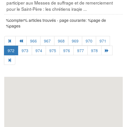
participer aux Messes de suffrage et de remerciement
pour le Saint-Père : les chrétiens iraqie ...
%compter% articles trouvés - page courante: %page de
%pages
966
967
968
969
970
971
972
973
974
975
976
977
978