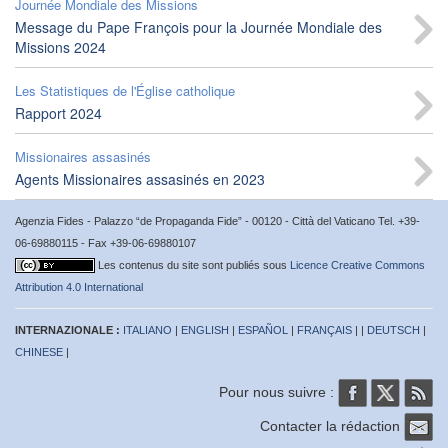
Journée Mondiale des Missions
Message du Pape François pour la Journée Mondiale des
Missions 2024
Les Statistiques de l'Église catholique
Rapport 2024
Missionaires assasinés
Agents Missionaires assasinés en 2023
Agenzia Fides - Palazzo “de Propaganda Fide” - 00120 - Città del Vaticano Tel. +39-
06-69880115 - Fax +39-06-69880107
Les contenus du site sont publiés sous
Licence Creative Commons
Attribution 4.0 International
INTERNAZIONALE :
ITALIANO
|
ENGLISH
|
ESPAÑOL
|
FRANÇAIS
| |
DEUTSCH
|
CHINESE
|
Pour nous suivre :
Contacter la rédaction