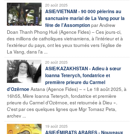
20 août 2025
ASIE/VIETNAM - 90 000 pèlerins au
sanctuaire marial de La Vang pour la
par Andrew
fête de l'Assomption
Doan Thanh Phong Huế (Agence Fides) – Ces jours-ci,
des millions de catholiques vietnamiens, à l’intérieur et à
l’extérieur du pays, ont les yeux tournés vers l’église de
La Vang, dans l’a ...
20 août 2025
ASIE/KAZAKHSTAN - Adieu à sœur
Ioanna Teterych, fondatrice et
première prieure du Carmel
Astana (Agence Fides) – « Le 18 août 2025, à
d'Ozërnoe
16h55, Mère Ioanna Teterych, fondatrice et première
prieure du Carmel d’Ozërnoe, est retournée à Dieu ».
C'est par ces quelques lignes que Mgr Tomasz Peta,
archev ...
19 août 2025
ASIE/ÉMIRATS ARABES - Nouveaux