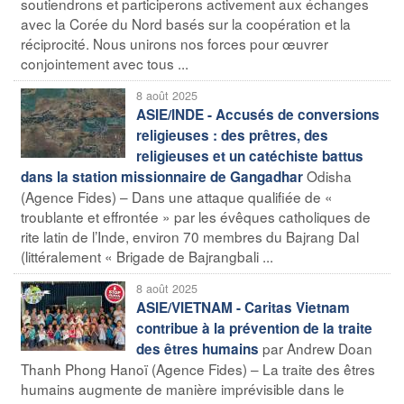
soutiendrons et participerons activement aux échanges
avec la Corée du Nord basés sur la coopération et la
réciprocité. Nous unirons nos forces pour œuvrer
conjointement avec tous ...
8 août 2025
ASIE/INDE - Accusés de conversions
religieuses : des prêtres, des
religieuses et un catéchiste battus
Odisha
dans la station missionnaire de Gangadhar
(Agence Fides) – Dans une attaque qualifiée de «
troublante et effrontée » par les évêques catholiques de
rite latin de l’Inde, environ 70 membres du Bajrang Dal
(littéralement « Brigade de Bajrangbali ...
8 août 2025
ASIE/VIETNAM - Caritas Vietnam
contribue à la prévention de la traite
par Andrew Doan
des êtres humains
Thanh Phong Hanoï (Agence Fides) – La traite des êtres
humains augmente de manière imprévisible dans le