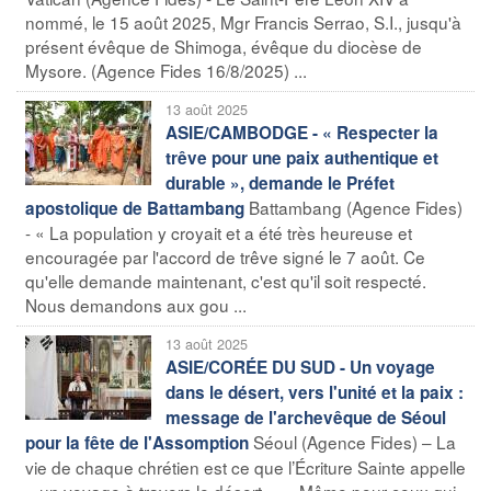
nommé, le 15 août 2025, Mgr Francis Serrao, S.I., jusqu'à
présent évêque de Shimoga, évêque du diocèse de
Mysore. (Agence Fides 16/8/2025) ...
13 août 2025
ASIE/CAMBODGE - « Respecter la
trêve pour une paix authentique et
durable », demande le Préfet
Battambang (Agence Fides)
apostolique de Battambang
- « La population y croyait et a été très heureuse et
encouragée par l'accord de trêve signé le 7 août. Ce
qu'elle demande maintenant, c'est qu'il soit respecté.
Nous demandons aux gou ...
13 août 2025
ASIE/CORÉE DU SUD - Un voyage
dans le désert, vers l'unité et la paix :
message de l'archevêque de Séoul
Séoul (Agence Fides) – La
pour la fête de l'Assomption
vie de chaque chrétien est ce que l’Écriture Sainte appelle
« un voyage à travers le désert ». « Même pour ceux qui