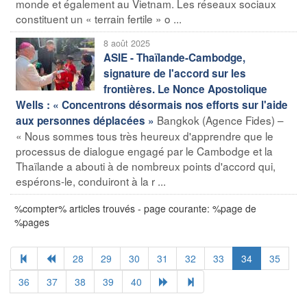
monde et également au Vietnam. Les réseaux sociaux
constituent un « terrain fertile » o ...
8 août 2025
ASIE - Thaïlande-Cambodge,
signature de l'accord sur les
frontières. Le Nonce Apostolique
Wells : « Concentrons désormais nos efforts sur l'aide
Bangkok (Agence Fides) –
aux personnes déplacées »
« Nous sommes tous très heureux d'apprendre que le
processus de dialogue engagé par le Cambodge et la
Thaïlande a abouti à de nombreux points d'accord qui,
espérons-le, conduiront à la r ...
%compter% articles trouvés - page courante: %page de
%pages
28
29
30
31
32
33
34
35
36
37
38
39
40