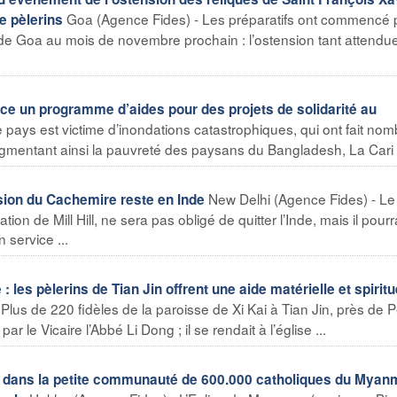
Goa (Agence Fides) - Les préparatifs ont commencé 
de pèlerins
de Goa au mois de novembre prochain : l’ostension tant attendu
e un programme d’aides pour des projets de solidarité au
 pays est victime d’inondations catastrophiques, qui ont fait no
gmentant ainsi la pauvreté des paysans du Bangladesh, La Cari .
New Delhi (Agence Fides) - Le
sion du Cachemire reste en Inde
on de Mill Hill, ne sera pas obligé de quitter l’Inde, mais il pourr
 service ...
: les pèlerins de Tian Jin offrent une aide matérielle et spiritu
Plus de 220 fidèles de la paroisse de Xi Kai à Tian Jin, près de P
r le Vicaire l’Abbé Li Dong ; il se rendait à l’église ...
 dans la petite communauté de 600.000 catholiques du Myan