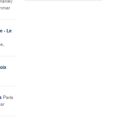
manie)
anmar
e - Le
e,
oix
Paris
s
par