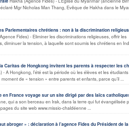
Hakha (Agence Fides) - L’Eglise du Myanmar (ancienne Bir
rale
, a déclaré Mgr Nicholas Man Thang, Evêque de Hakha dans le My
s Parlementaires chrétiens : non à la discrimination religieus
gence Fides) - Eliminer les discriminations religieuses, offrir les
diminuer la tension, à laquelle sont soumis les chrétiens en Ind
 Caritas de Hongkong invitent les parents à respecter les ch
 A Hongkong, l’été est la période où les élèves et les étudiants
 moment de « tension » entre parents et enfants, parce qu’il ...
e en France voyage sur un site dirigé par des laïcs catholique
ne, qui a son berceau en Irak, dans la terre qui fut évangélisée 
 pages du site web www.missio-chaldéenne ...
faut abroger » : déclaration à l’agence Fides du Président de la