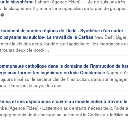
Lahore (Agence Fides) - « Je ne suis pas très
sur le blasphème
sur le blasphème. Il y a une forte opposition de la part de groupes
� ...
 touchent de vastes régions de l’Inde - Synthèse d’un cadre
New Delhi (Age
paysans au suicide- Le travail de la Caritas
ment la vie des gens, fondée sur l’agriculture : les inondations et
toutes deux : le nord- ...
communauté catholique dans le domaine de l’instruction de ha
Nagpur (A
ollège pour former les ingénieurs en Inde Occidentale
jours misé sur le secteur clef de l’instruction, dans son engag
nne. Dans tout le pays, des écol ...
lèmes et ses espérances s’ouvre au monde entier à travers le 
e (Agence Fides) - L’attention aux enfants nécessiteux, l’aide 
s engagements dont s’occupe actuellement la Caritas au Tadjikista