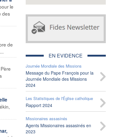
pour le
e des
mbre de
..
EN EVIDENCE
Journée Mondiale des Missions
 Père
Message du Pape François pour la
a
Journée Mondiale des Missions
2024
Les Statistiques de l'Église catholique
elle
Rapport 2024
ékin,
Missionaires assasinés
Agents Missionaires assasinés en
mar,
2023