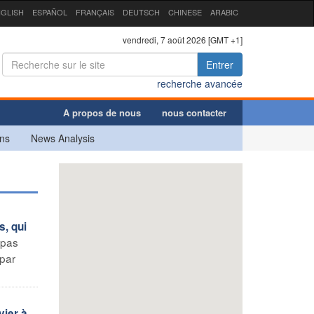
GLISH
ESPAÑOL
FRANÇAIS
DEUTSCH
CHINESE
ARABIC
vendredi, 7 août 2026 [GMT +1]
Entrer
recherche avancée
A propos de nous
nous contacter
ns
News Analysis
s, qui
 pas
 par
vier à