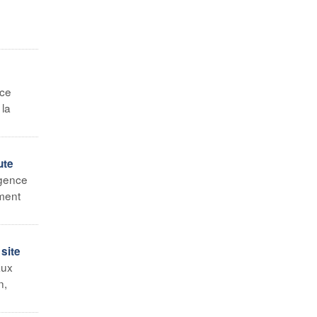
nce
 la
ute
gence
ement
site
aux
n,