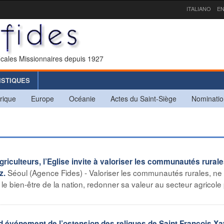
ITALIANO
EN
icales Missionnaires depuis 1927
ISTIQUES
rique
Europe
Océanie
Actes du Saint-Siège
Nominatio
iculteurs, l’Eglise invite à valoriser les communautés rurale
Séoul (Agence Fides) - Valoriser les communautés rurales, ne
z.
r le bien-être de la nation, redonner sa valeur au secteur agricole
nd événement de l’ostension des reliques de Saint François Xa