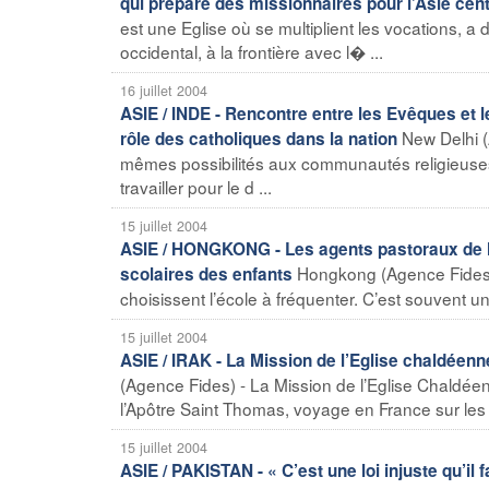
qui prépare des missionnaires pour l’Asie cent
est une Eglise où se multiplient les vocations
occidental, à la frontière avec l� ...
16 juillet 2004
ASIE / INDE - Rencontre entre les Evêques et le
New Delhi (A
rôle des catholiques dans la nation
mêmes possibilités aux communautés religieuses, 
travailler pour le d ...
15 juillet 2004
ASIE / HONGKONG - Les agents pastoraux de la
Hongkong (Agence Fides) -
scolaires des enfants
choisissent l’école à fréquenter. C’est souvent un
15 juillet 2004
ASIE / IRAK - La Mission de l’Eglise chaldéenn
(Agence Fides) - La Mission de l’Eglise Chaldéen
l’Apôtre Saint Thomas, voyage en France sur les
15 juillet 2004
ASIE / PAKISTAN - « C’est une loi injuste qu’il 