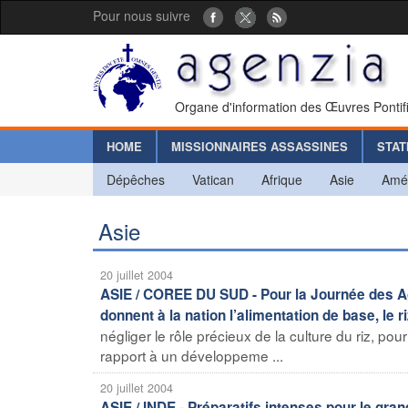
Pour nous suivre
Organe d'information des Œuvres Pontif
HOME
MISSIONNAIRES ASSASSINES
STAT
Dépêches
Vatican
Afrique
Asie
Amé
Asie
20 juillet 2004
ASIE / COREE DU SUD - Pour la Journée des Agr
donnent à la nation l’alimentation de base, le ri
négliger le rôle précieux de la culture du riz, pou
rapport à un développeme ...
20 juillet 2004
ASIE / INDE - Préparatifs intenses pour le gra