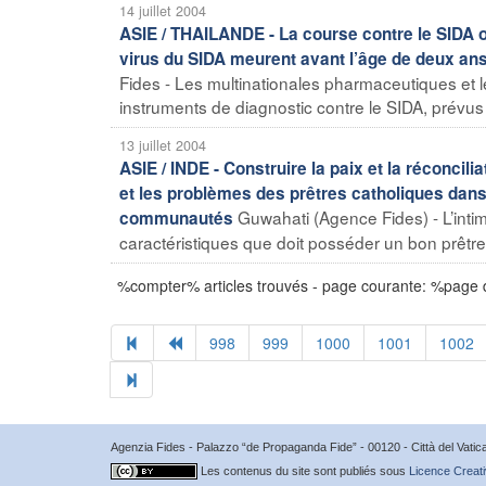
14 juillet 2004
ASIE / THAILANDE - La course contre le SIDA o
virus du SIDA meurent avant l’âge de deux an
Fides - Les multinationales pharmaceutiques et 
instruments de diagnostic contre le SIDA, prévus 
13 juillet 2004
ASIE / INDE - Construire la paix et la réconcili
et les problèmes des prêtres catholiques dans 
Guwahati (Agence Fides) - L’intimi
communautés
caractéristiques que doit posséder un bon prêtre.
%compter% articles trouvés - page courante: %page
998
999
1000
1001
1002
Agenzia Fides - Palazzo “de Propaganda Fide” - 00120 - Città del Vat
Les contenus du site sont publiés sous
Licence Creati