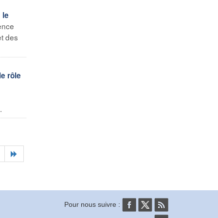
 le
ence
et des
le rôle
.
Pour nous suivre :