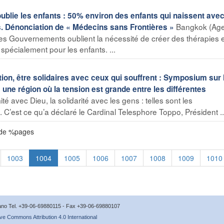
ublie les enfants : 50% environ des enfants qui naissent avec
Bangkok (Ag
s. Dénonciation de « Médecins sans Frontières »
les Gouvernements oublient la nécessité de créer des thérapies 
spécialement pour les enfants. ...
ation, être solidaires avec ceux qui souffrent : Symposium sur 
une région où la tension est grande entre les différentes
té avec Dieu, la solidarité avec les gens : telles sont les
 C’est ce qu’a déclaré le Cardinal Telesphore Toppo, Président ..
 de %pages
1003
1004
1005
1006
1007
1008
1009
1010
icano Tel. +39-06-69880115 - Fax +39-06-69880107
ve Commons Attribution 4.0 International