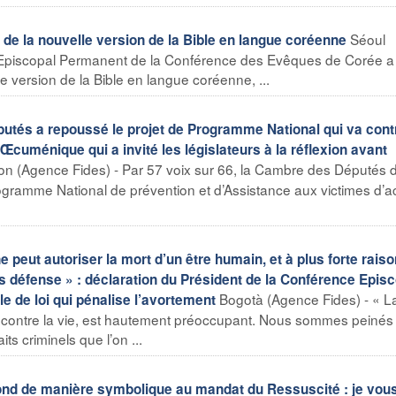
Séoul
de la nouvelle version de la Bible en langue coréenne
l Episcopal Permanent de la Conférence des Evêques de Corée a
e version de la Bible en langue coréenne, ...
s a repoussé le projet de Programme National qui va contr
n Œcuménique qui a invité les législateurs à la réflexion avant
on (Agence Fides) - Par 57 voix sur 66, la Cambre des Députés 
Programme National de prévention et d’Assistance aux victimes d’a
eut autoriser la mort d’un être humain, et à plus forte raiso
ns défense » : déclaration du Président de la Conférence Epis
Bogotà (Agence Fides) - « L
cle de loi qui pénalise l’avortement
ts contre la vie, est hautement préoccupant. Nous sommes peinés
s criminels que l’on ...
ond de manière symbolique au mandat du Ressuscité : je vou