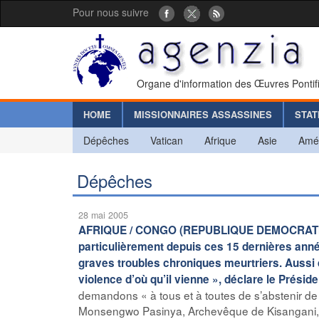
Pour nous suivre
Organe d'information des Œuvres Pontif
HOME
MISSIONNAIRES ASSASSINES
STAT
Dépêches
Vatican
Afrique
Asie
Amé
Dépêches
28 mai 2005
AFRIQUE / CONGO (REPUBLIQUE DEMOCRATIQUE)
particulièrement depuis ces 15 dernières anné
graves troubles chroniques meurtriers. Aussi 
violence d’où qu’il vienne », déclare le Prési
demandons « à tous et à toutes de s’abstenir de 
Monsengwo Pasinya, Archevêque de Kisangani, et