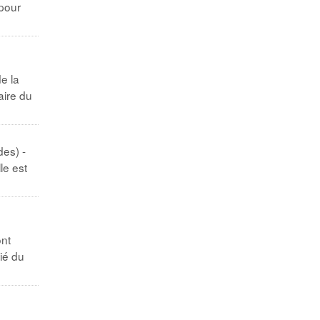
 pour
e la
aire du
es) -
le est
ont
tié du