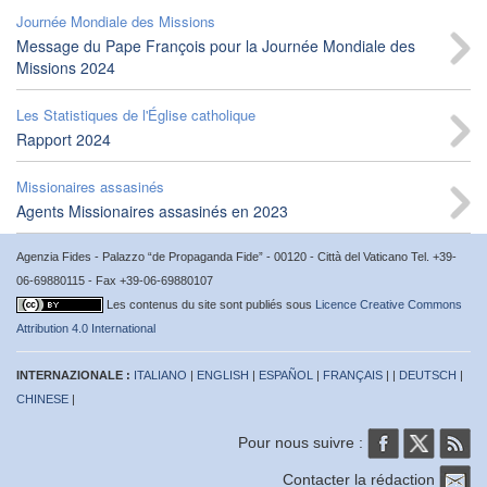
Journée Mondiale des Missions
Message du Pape François pour la Journée Mondiale des
Missions 2024
Les Statistiques de l'Église catholique
Rapport 2024
Missionaires assasinés
Agents Missionaires assasinés en 2023
Agenzia Fides - Palazzo “de Propaganda Fide” - 00120 - Città del Vaticano Tel. +39-
06-69880115 - Fax +39-06-69880107
Les contenus du site sont publiés sous
Licence Creative Commons
Attribution 4.0 International
INTERNAZIONALE :
ITALIANO
|
ENGLISH
|
ESPAÑOL
|
FRANÇAIS
| |
DEUTSCH
|
CHINESE
|
Pour nous suivre :
Contacter la rédaction