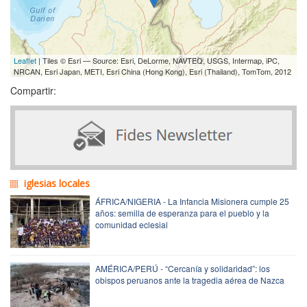
Leaflet
| Tiles © Esri — Source: Esri, DeLorme, NAVTEQ, USGS, Intermap, iPC,
NRCAN, Esri Japan, METI, Esri China (Hong Kong), Esri (Thailand), TomTom, 2012
Compartir:
iglesias locales
ÁFRICA/NIGERIA - La Infancia Misionera cumple 25
años: semilla de esperanza para el pueblo y la
comunidad eclesial
AMÉRICA/PERÚ - “Cercanía y solidaridad”: los
obispos peruanos ante la tragedia aérea de Nazca