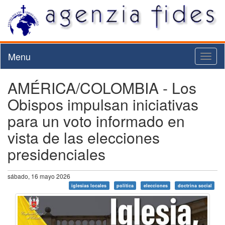
Menu
Toggl
naviga
AMÉRICA/COLOMBIA - Los
Obispos impulsan iniciativas
para un voto informado en
vista de las elecciones
presidenciales
sábado, 16 mayo 2026
iglesias locales
política
elecciones
doctrina social