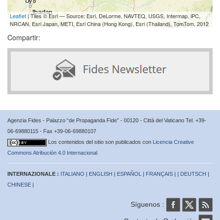
Leaflet
| Tiles © Esri — Source: Esri, DeLorme, NAVTEQ, USGS, Intermap, iPC,
NRCAN, Esri Japan, METI, Esri China (Hong Kong), Esri (Thailand), TomTom, 2012
Compartir:
Agenzia Fides - Palazzo “de Propaganda Fide” - 00120 - Città del Vaticano Tel. +39-
06-69880115 - Fax +39-06-69880107
Los contenidos del sitio son publicados con
Licencia Creative
Commons Atribución 4.0 Internacional
INTERNAZIONALE :
ITALIANO
|
ENGLISH
|
ESPAÑOL
|
FRANÇAIS
| |
DEUTSCH
|
CHINESE
|
Síguenos :