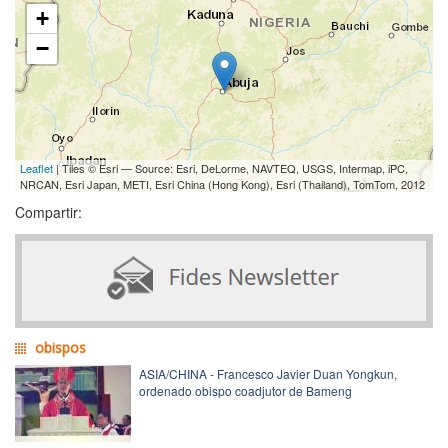
+
−
Leaflet
| Tiles © Esri — Source: Esri, DeLorme, NAVTEQ, USGS, Intermap, iPC,
NRCAN, Esri Japan, METI, Esri China (Hong Kong), Esri (Thailand), TomTom, 2012
Compartir:
obispos
ASIA/CHINA - Francesco Javier Duan Yongkun,
ordenado obispo coadjutor de Bameng