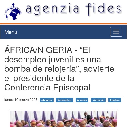
Menu
Toggl
naviga
ÁFRICA/NIGERIA - “El
desempleo juvenil es una
bomba de relojería”, advierte
el presidente de la
Conferencia Episcopal
lunes, 10 marzo 2025
obispos
desempleo
jóvenes
violencia
hambre