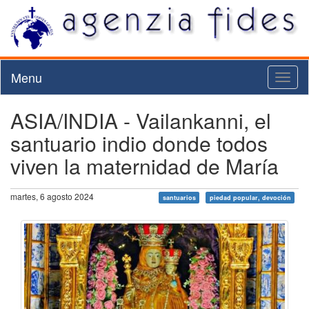
Menu
Toggl
naviga
ASIA/INDIA - Vailankanni, el
santuario indio donde todos
viven la maternidad de María
martes, 6 agosto 2024
santuarios
piedad popular, devoción