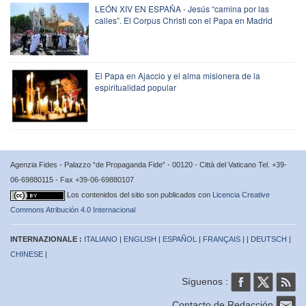
LEÓN XIV EN ESPAÑA - Jesús “camina por las
calles”. El Corpus Christi con el Papa en Madrid
El Papa en Ajaccio y el alma misionera de la
espiritualidad popular
Agenzia Fides - Palazzo “de Propaganda Fide” - 00120 - Città del Vaticano Tel. +39-
06-69880115 - Fax +39-06-69880107
Los contenidos del sitio son publicados con
Licencia Creative
Commons Atribución 4.0 Internacional
INTERNAZIONALE :
ITALIANO
|
ENGLISH
|
ESPAÑOL
|
FRANÇAIS
| |
DEUTSCH
|
CHINESE
|
Síguenos :
Contacto de Redacción