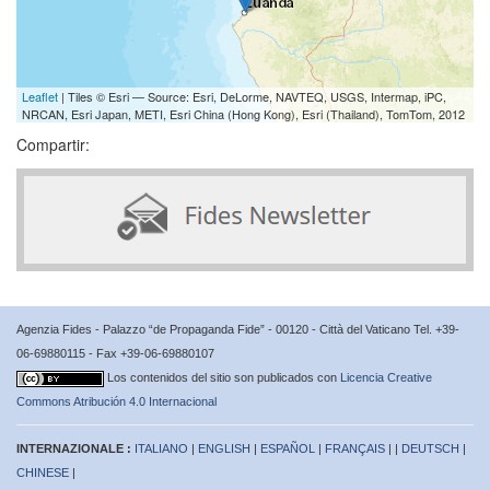
Leaflet
| Tiles © Esri — Source: Esri, DeLorme, NAVTEQ, USGS, Intermap, iPC,
NRCAN, Esri Japan, METI, Esri China (Hong Kong), Esri (Thailand), TomTom, 2012
Compartir:
Agenzia Fides - Palazzo “de Propaganda Fide” - 00120 - Città del Vaticano Tel. +39-
06-69880115 - Fax +39-06-69880107
Los contenidos del sitio son publicados con
Licencia Creative
Commons Atribución 4.0 Internacional
INTERNAZIONALE :
ITALIANO
|
ENGLISH
|
ESPAÑOL
|
FRANÇAIS
| |
DEUTSCH
|
CHINESE
|