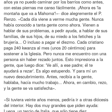
años ya no puedo caminar por los barrios como antes,
con estas piernas me canso fácilmente. ¡Ahora es 'la
montaña que va a Mahoma'!»- dice alegremente el P.
Renzo. «Cada día viene a verme mucha gente. Nunca
había conocido a tanta gente como ahora. Vienen a
hablar de sus problemas, a pedir ayuda, a hablar de sus
familias, de sus hijos, de su miedo a los fetiches y la
brujería... O incluso a pagar el diezmo. Cada cristiano
paga 240 kwanza al mes (unos 20 céntimos) para
sostener a la Iglesia. Pero nunca me encuentro con una
persona sin haber rezado juntos. Esto impresiona a la
gente, que luego dice: 'Ve allí, a ese padre; él te
ayudará a rezar'. Es algo estupendo. Y para mí un
nuevo descubrimiento. Antes, recibía a la gente,
hablaba, hacía mucho trabajo... Ahora, en cambio, rezo,
y la gente se va satisfecha».
«Si tuviera veinte años menos, pediría ir a otras diócesis
del interior. Hay dos muy grandes que piden ayuda:
Luena, un tercio de Italia, que sólo tiene diez