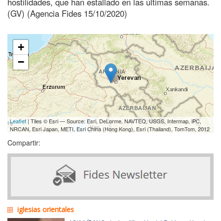
hostilidades, que han estallado en las últimas semanas.
(GV) (Agencia Fides 15/10/2020)
+
−
Leaflet
| Tiles © Esri — Source: Esri, DeLorme, NAVTEQ, USGS, Intermap, iPC,
NRCAN, Esri Japan, METI, Esri China (Hong Kong), Esri (Thailand), TomTom, 2012
Compartir:
iglesias orientales