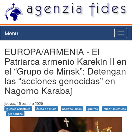
Menu
Toggl
naviga
EUROPA/ARMENIA - El
Patriarca armenio Karekin II en
el “Grupo de Minsk”: Detengan
las “acciones genocidas” en
Nagorno Karabaj
jueves, 15 octubre 2020
iglesias orientales
Áreas de crisis
nacionalismos
guerras
minorías étnicas
geopolítica