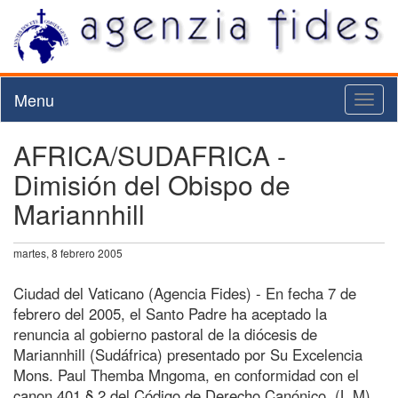
Menu
Toggl
naviga
AFRICA/SUDAFRICA -
Dimisión del Obispo de
Mariannhill
martes, 8 febrero 2005
Ciudad del Vaticano (Agencia Fides) - En fecha 7 de
febrero del 2005, el Santo Padre ha aceptado la
renuncia al gobierno pastoral de la diócesis de
Mariannhill (Sudáfrica) presentado por Su Excelencia
Mons. Paul Themba Mngoma, en conformidad con el
canon 401 § 2 del Código de Derecho Canónico. (L.M)