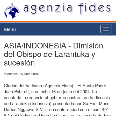
Menu
Toggl
naviga
ASIA/INDONESIA - Dimisión
del Obispo de Larantuka y
sucesión
miércoles, 16 junio 2004
Ciudad del Vaticano (Agencia Fides) - El Santo Padre
Juan Pablo II, con fecha 16 de junio del 2004, ha
aceptado la renuncia al gobierno pastoral de la diócesis
de Larantuka (Indonesia) presentada por Su Exc. Mons.
Darius Nggawa, S.V.D, en conformidad con el can. 401
§ 1 del Código de Derecho Canónico. Le sucede Su Exc.