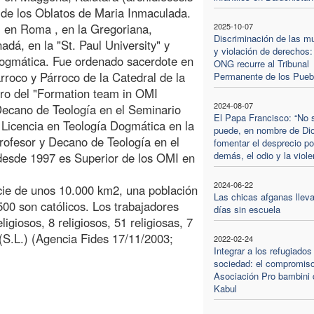
de los Oblatos de Maria Inmaculada.
, en Roma , en la Gregoriana,
2025-10-07
Discriminación de las m
adá, en la "St. Paul University" y
y violación de derechos:
dogmática. Fue ordenado sacerdote en
ONG recurre al Tribunal
roco y Párroco de la Catedral de la
Permanente de los Pueb
ro del "Formation team in OMI
2024-08-07
Decano de Teología en el Seminario
El Papa Francisco: “No 
Licencia en Teología Dogmática en la
puede, en nombre de Di
Profesor y Decano de Teología en el
fomentar el desprecio po
demás, el odio y la viole
desde 1997 es Superior de los OMI en
2024-06-22
cie de unos 10.000 km2, una población
Las chicas afganas lleva
500 son católicos. Los trabajadores
días sin escuela
igiosos, 8 religiosos, 51 religiosas, 7
(S.L.) (Agencia Fides 17/11/2003;
2022-02-24
Integrar a los refugiados
sociedad: el compromiso
Asociación Pro bambini 
Kabul