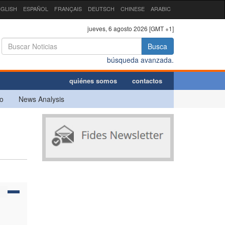
GLISH
ESPAÑOL
FRANÇAIS
DEUTSCH
CHINESE
ARABIC
jueves, 6 agosto 2026 [GMT +1]
Busca
búsqueda avanzada.
quiénes somos
contactos
o
News Analysis