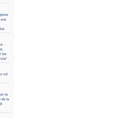
ujeres
 una
los
se
os,
r los
ncia”
n mil
 en la
 de la
di