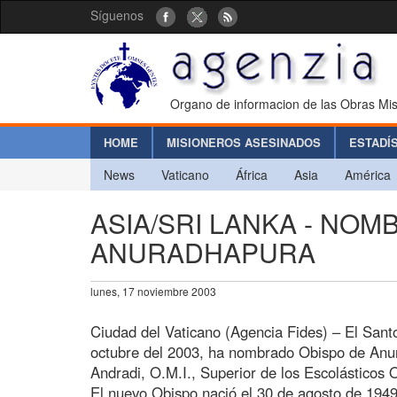
Síguenos
Organo de informacion de las Obras Mis
HOME
MISIONEROS ASESINADOS
ESTADÍ
News
Vaticano
África
Asia
América
ASIA/SRI LANKA - NO
ANURADHAPURA
lunes, 17 noviembre 2003
Ciudad del Vaticano (Agencia Fides) – El Sant
octubre del 2003, ha nombrado Obispo de Anur
Andradi, O.M.I., Superior de los Escolásticos 
El nuevo Obispo nació el 30 de agosto de 1949