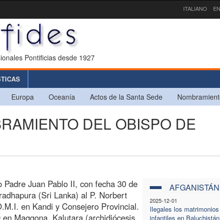
ITALIANO
EN
ionales Pontificias desde 1927
STICAS
Europa
Oceanía
Actos de la Santa Sede
Nombramient
MBRAMIENTO DEL OBISPO DE
o Padre Juan Pablo II, con fecha 30 de
AFGANISTÁN
adhapura (Sri Lanka) al P. Norbert
2025-12-01
O.M.I. en Kandi y Consejero Provincial.
Ilegales los matrimonios
 en Maggona, Kalutara (archidiócesis
infantiles en Baluchistán