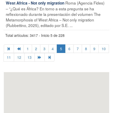
Roma (Agencia Fides)
West Africa - Not only migration
– “¿Qué es África? En torno a esta pregunta se ha
reflexionado durante la presentación del volumen The
Metamorphosis of West Africa – Not only migration
(Rubbettino, 2025), editado por S.E. ...
Total artículos: 3417 - Inicio 5 de 228
1
2
3
4
5
6
7
8
9
10
11
12
13