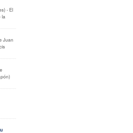
s) - El
 la
re Juan
cis
re
apón)
vu