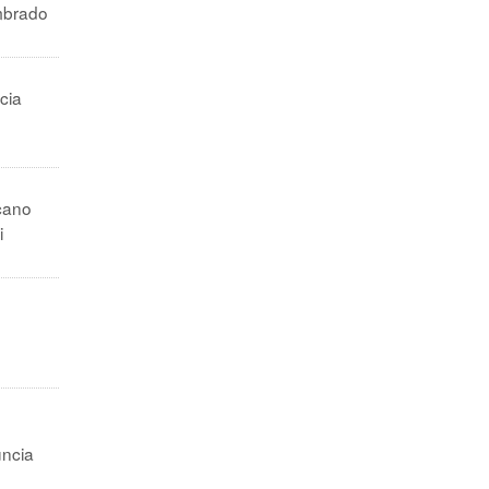
ombrado
cia
cano
i
o
.
uncia