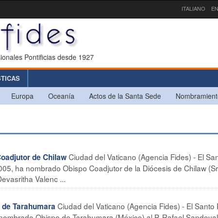
ITALIANO
EN
ionales Pontificias desde 1927
STICAS
Europa
Oceanía
Actos de la Santa Sede
Nombramient
Ciudad del Vaticano (Agencia Fides) - El Sa
oadjutor de Chilaw
005, ha nombrado Obispo Coadjutor de la Diócesis de Chilaw (Sr
vasritha Valenc ...
Ciudad del Vaticano (Agencia Fides) - El Santo
 de Tarahumara
a nombrado Obispo de Tarahumara (México) al P. Rafael Sandoval