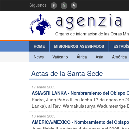
Síguenos
Organo de informacion de las Obras Mis
HOME
MISIONEROS ASESINADOS
ESTADÍ
News
Vaticano
África
Asia
América
Actas de la Santa Sede
17 enero 2005
ASIA/SRI LANKA - Nombramiento del Obispo C
Padre, Juan Pablo II, en fecha 17 de enero de 2
Lanka), al Rev. Warnakulasurya Wadumestrige De
10 enero 2005
AMERICA/MEXICO - Nombramiento del Obispo
Juan Pablo II, en fecha 4 de enero del 2005, h