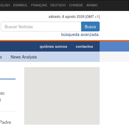
GLISH
ESPAÑOL
FRANÇAIS
DEUTSCH
CHINESE
ARABIC
sábado, 8 agosto 2026 [GMT +1]
Busca
búsqueda avanzada.
quiénes somos
contactos
o
News Analysis
nto
i
 Padre