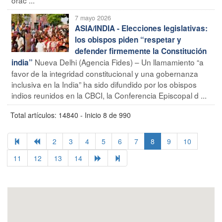
7 mayo 2026
ASIA/INDIA - Elecciones legislativas:
los obispos piden “respetar y
defender firmemente la Constitución
Nueva Delhi (Agencia Fides) – Un llamamiento “a
india”
favor de la integridad constitucional y una gobernanza
inclusiva en la India” ha sido difundido por los obispos
indios reunidos en la CBCI, la Conferencia Episcopal d ...
Total artículos: 14840 - Inicio 8 de 990
2
3
4
5
6
7
8
9
10
11
12
13
14