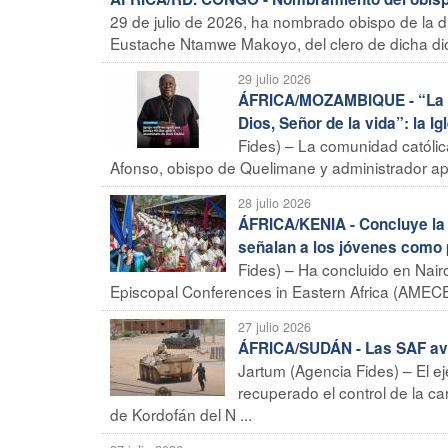
29 de julio de 2026, ha nombrado obispo de la 
Eustache Ntamwe Makoyo, del clero de dicha dió 
29 julio 2026
ÁFRICA/MOZAMBIQUE - “La últ
Dios, Señor de la vida”: la I
Fides) – La comunidad católic
Afonso, obispo de Quelimane y administrador apo
28 julio 2026
ÁFRICA/KENIA - Concluye la 
señalan a los jóvenes como 
Fides) – Ha concluido en Nair
Episcopal Conferences in Eastern Africa (AMECEA)
27 julio 2026
ÁFRICA/SUDÁN - Las SAF avan
Jartum (Agencia Fides) – El 
recuperado el control de la ca
de Kordofán del N ...