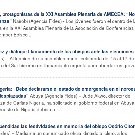
, protagonistas de la XXI Asamblea Plenaria de AMECEA: “No
Nairobi (Agencia Fides) - Los jóvenes fueron el centro de 
ranza”
tes en la XXI Asamblea Plenaria de la Asociación de Conferencias
ember Episco ...
y diálogo: Llamamiento de los obispos ante las elecciones
) – Al término de su asamblea anual, celebrada del 15 al 17 de j
 del Sur hicieron un llamamiento urgente para abordar los grav
geria: “Debe declararse el estado de emergencia en el noroe
Abuya (Agencia Fides) – Jude Akwo, director del
 desplazadas”
de Caritas Nigeria, ha solicitado al gobierno federal en Abuy
oeste de Nigeria debido a ...
didas las festividades en memoria del obispo Osório Cito
es) – Mediante un comunicado oficial dirigido al clero, a los