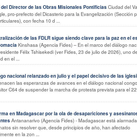
Ciudad del V
el Director de las Obras Misionales Pontificias
le, pro-prefecto del Dicasterio para la Evangelización (Sección p
iculares), con fecha 10 d ...
lización de las FDLR sigue siendo clave para la paz en el es
Kinshasa (Agencia Fides) – En el marco del diálogo nac
plomacia
sidente Félix Tshisekedi (ver Fides, 23 de julio de 2026), uno de
 en el ...
 nacional relanzado en julio y el papel decisivo de las igles
enacen las esperanzas de avances en el diálogo nacional cong
sitor C64 de suspender la marcha de protesta prevista para el 22
 en Madagascar por la ola de desapariciones y asesinatos
Antananarivo (Agencia Fides) - Madagascar está alarmada 
entes
natos sin resolver que, desde principios de año, han afectado
mente en la zon ...