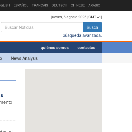
GLISH
ESPAÑOL
FRANÇAIS
DEUTSCH
CHINESE
ARABIC
jueves, 6 agosto 2026 [GMT +1]
Busca
búsqueda avanzada.
quiénes somos
contactos
o
News Analysis
as
omento
dre, el