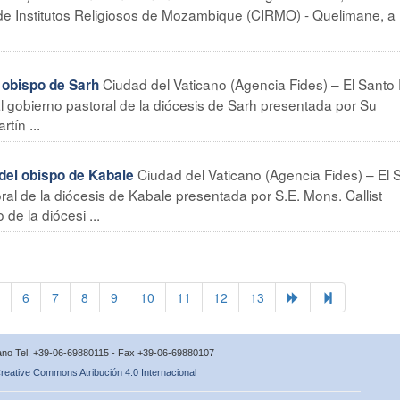
de Institutos Religiosos de Mozambique (CIRMO) - Quelimane, a 
Ciudad del Vaticano (Agencia Fides) – El Santo
obispo de Sarh
al gobierno pastoral de la diócesis de Sarh presentada por Su
tín ...
Ciudad del Vaticano (Agencia Fides) – El 
el obispo de Kabale
al de la diócesis de Kabale presentada por S.E. Mons. Callist
e la diócesi ...
6
7
8
9
10
11
12
13
icano Tel. +39-06-69880115 - Fax +39-06-69880107
reative Commons Atribución 4.0 Internacional