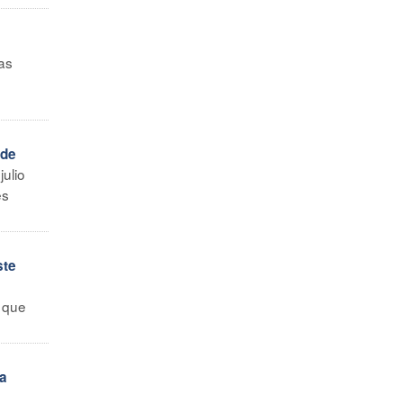
las
 de
ulio
es
ste
a que
ra