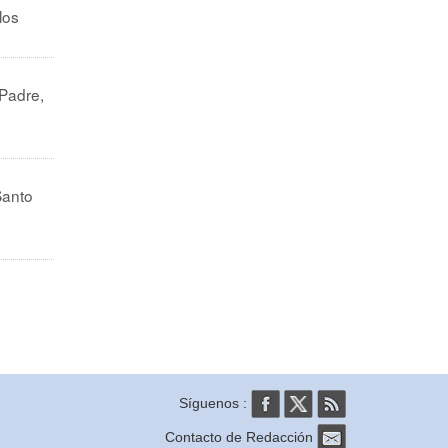
los
 Padre,
Santo
Síguenos :
Contacto de Redacción