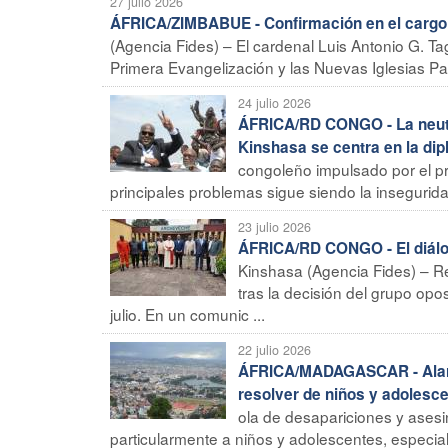
27 julio 2026
ÁFRICA/ZIMBABUE - Confirmación en el cargo d
(Agencia Fides) – El cardenal Luis Antonio G. Tag
Primera Evangelización y las Nuevas Iglesias Part
24 julio 2026
ÁFRICA/RD CONGO - La neutra
Kinshasa se centra en la di
congoleño impulsado por el pre
principales problemas sigue siendo la inseguridad
23 julio 2026
ÁFRICA/RD CONGO - El diálogo
Kinshasa (Agencia Fides) – R
tras la decisión del grupo opo
julio. En un comunic ...
22 julio 2026
ÁFRICA/MADAGASCAR - Alarma
resolver de niños y adolesc
ola de desapariciones y asesi
particularmente a niños y adolescentes, especial