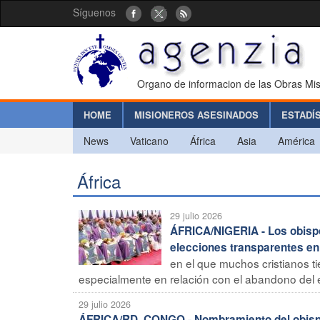
Síguenos
Organo de informacion de las Obras Mis
HOME
MISIONEROS ASESINADOS
ESTADÍ
News
Vaticano
África
Asia
América
África
29 julio 2026
ÁFRICA/NIGERIA - Los obispos
elecciones transparentes e
en el que muchos cristianos t
especialmente en relación con el abandono del equi
29 julio 2026
ÁFRICA/RD. CONGO - Nombramiento del obisp