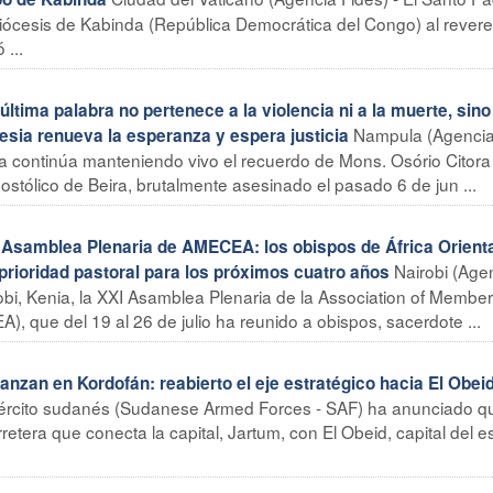
diócesis de Kabinda (República Democrática del Congo) al rever
...
ima palabra no pertenece a la violencia ni a la muerte, sino
Nampula (Agenci
glesia renueva la esperanza y espera justicia
a continúa manteniendo vivo el recuerdo de Mons. Osório Citora
stólico de Beira, brutalmente asesinado el pasado 6 de jun ...
Asamblea Plenaria de AMECEA: los obispos de África Orient
Nairobi (Age
prioridad pastoral para los próximos cuatro años
obi, Kenia, la XXI Asamblea Plenaria de la Association of Member
, que del 19 al 26 de julio ha reunido a obispos, sacerdote ...
zan en Kordofán: reabierto el eje estratégico hacia El Obei
ejército sudanés (Sudanese Armed Forces - SAF) ha anunciado q
rretera que conecta la capital, Jartum, con El Obeid, capital del 