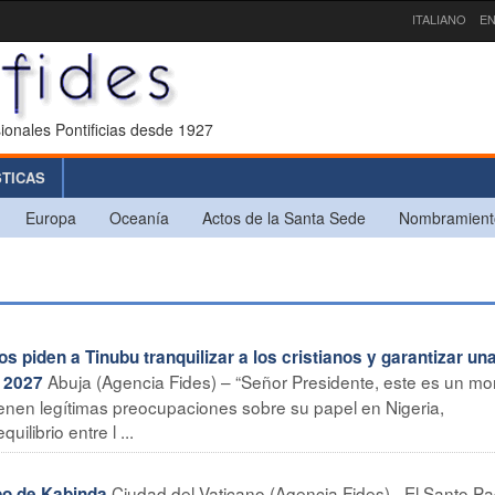
ITALIANO
EN
ionales Pontificias desde 1927
STICAS
Europa
Oceanía
Actos de la Santa Sede
Nombramient
 piden a Tinubu tranquilizar a los cristianos y garantizar un
Abuja (Agencia Fides) – “Señor Presidente, este es un m
n 2027
ienen legítimas preocupaciones sobre su papel en Nigeria,
librio entre l ...
Ciudad del Vaticano (Agencia Fides) - El Santo Pa
o de Kabinda