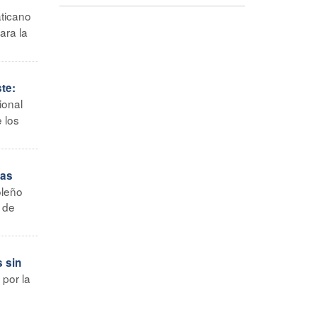
aticano
ara la
te:
ional
 los
ias
oleño
 de
 sin
por la