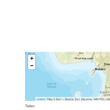
+
−
Leaflet
| Tiles © Esri — Source: Esri, DeLorme, NAVTEQ, USG
Teilen: