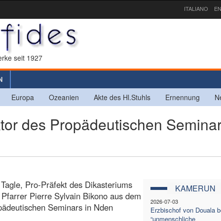
ITALIANO
EN
rke seit 1927
N
Europa
Ozeanien
Akte des Hl.Stuhls
Ernennung
N
r des Propädeutischen Seminar
. Tagle, Pro-Präfekt des Dikasteriums
KAMERUN
 Pfarrer Pierre Sylvain Bikono aus dem
2026-07-03
pädeutischen Seminars in Nden
Erzbischof von Douala b
“unmenschliche