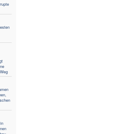
rupte
westen
gt
hne
 Weg
Namen
hen,
ischen
in
inen
fbau