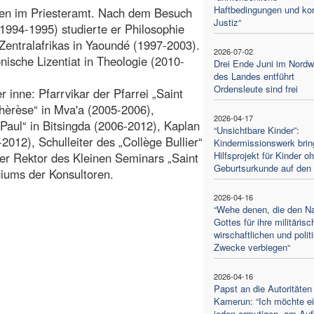
Haftbedingungen und kor
ahren im Priesteramt. Nach dem Besuch
Justiz“
994-1995) studierte er Philosophie
Zentralafrikas in Yaoundé (1997-2003).
2026-07-02
nische Lizentiat in Theologie (2010-
Drei Ende Juni im Nord
des Landes entführt
Ordensleute sind frei
 inne: Pfarrvikar der Pfarrei „Saint
hèrèse“ in Mva'a (2005-2006),
2026-04-17
 Paul“ in Bitsingda (2006-2012), Kaplan
“Unsichtbare Kinder”:
2012), Schulleiter des „Collège Bullier“
Kindermissionswerk brin
Hilfsprojekt für Kinder o
er Rektor des Kleinen Seminars „Saint
Geburtsurkunde auf den
egiums der Konsultoren.
2026-04-16
“Wehe denen, die den 
Gottes für ihre militärisc
wirschaftlichen und polit
Zwecke verbiegen“
2026-04-16
Papst an die Autoritäten 
Kamerun: “Ich möchte e
jeden ermutigen, am Au