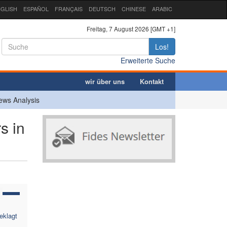
GLISH
ESPAÑOL
FRANÇAIS
DEUTSCH
CHINESE
ARABIC
Freitag, 7 August 2026 [GMT +1]
Los!
Erweiterte Suche
wir über uns
Kontakt
ews Analysis
s in
eklagt