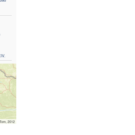
n
m
IV.
mTom, 2012