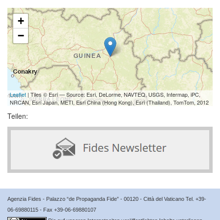
+
−
Leaflet
| Tiles © Esri — Source: Esri, DeLorme, NAVTEQ, USGS, Intermap, iPC,
NRCAN, Esri Japan, METI, Esri China (Hong Kong), Esri (Thailand), TomTom, 2012
Teilen:
Agenzia Fides - Palazzo “de Propaganda Fide” - 00120 - Città del Vaticano Tel. +39-
06-69880115 - Fax +39-06-69880107