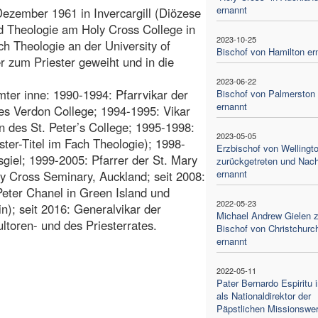
ernannt
ezember 1961 in Invercargill (Diözese
d Theologie am Holy Cross College in
2023-10-25
h Theologie an der University of
Bischof von Hamilton er
 zum Priester geweiht und in die
2023-06-22
mter inne: 1990-1994: Pfarrvikar der
Bischof von Palmerston 
ernannt
 des Verdon College; 1994-1995: Vikar
 des St. Peter’s College; 1995-1998:
2023-05-05
ter-Titel im Fach Theologie); 1998-
Erzbischof von Wellingt
giel; 1999-2005: Pfarrer der St. Mary
zurückgetreten und Nach
ernannt
ly Cross Seminary, Auckland; seit 2008:
 Peter Chanel in Green Island und
2022-05-23
); seit 2016: Generalvikar der
Michael Andrew Gielen 
ltoren- und des Priesterrates.
Bischof von Christchurc
ernannt
2022-05-11
Pater Bernardo Espiritu
als Nationaldirektor der
Päpstlichen Missionswe