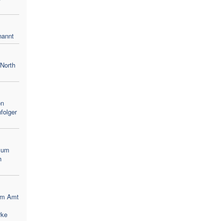
nannt
North
on
folger
zum
h
 im Amt
rke