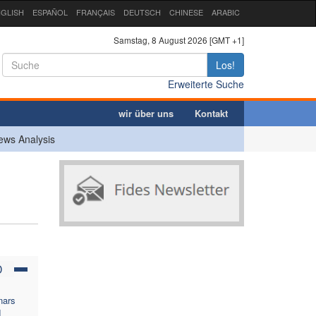
GLISH
ESPAÑOL
FRANÇAIS
DEUTSCH
CHINESE
ARABIC
Samstag, 8 August 2026 [GMT +1]
Los!
Erweiterte Suche
wir über uns
Kontakt
ews Analysis
D
nars
d