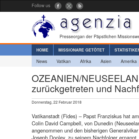
Follow us
Presseorgan der Päpstlichen Missionswe
HOME
MISSIONARE GETÖTET
STATISTIKE
News
Vatikan
Afrika
Asien
Amerika
OZEANIEN/NEUSEELAND -
zurückgetreten und Nachf
Donnerstag, 22 Februar 2018
Vatikanstadt (Fides) – Papst Franziskus hat a
Colin David Campbell, von Dunedin (Neuseeland
angenommen und den bisherigen Generalvikar 
Joseph Dooley, zu seinem Nachfolger ernannt.