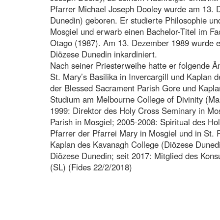
Pfarrer Michael Joseph Dooley wurde am 13. D
Dunedin) geboren. Er studierte Philosophie un
Mosgiel und erwarb einen Bachelor-Titel im Fac
Otago (1987). Am 13. Dezember 1989 wurde er
Diözese Dunedin inkardiniert.
Nach seiner Priesterweihe hatte er folgende Ä
St. Mary’s Basilika in Invercargill und Kaplan
der Blessed Sacrament Parish Gore und Kaplan
Studium am Melbourne College of Divinity (Mas
1999: Direktor des Holy Cross Seminary in Mos
Parish in Mosgiel; 2005-2008: Spiritual des Ho
Pfarrer der Pfarrei Mary in Mosgiel und in St.
Kaplan des Kavanagh College (Diözese Dunedin
Diözese Dunedin; seit 2017: Mitglied des Konsu
(SL) (Fides 22/2/2018)