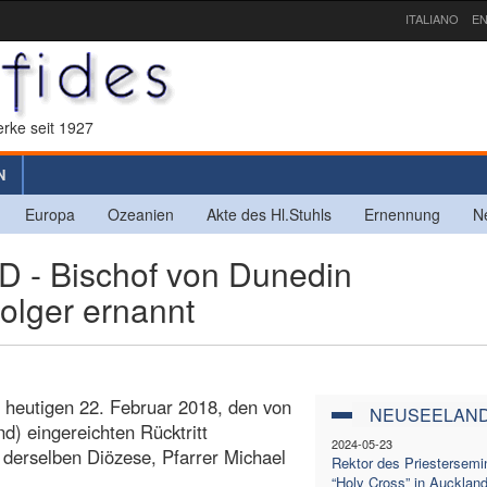
ITALIANO
EN
rke seit 1927
N
Europa
Ozeanien
Akte des Hl.Stuhls
Ernennung
N
 Bischof von Dunedin
olger ernannt
m heutigen 22. Februar 2018, den von
NEUSEELAN
) eingereichten Rücktritt
2024-05-23
derselben Diözese, Pfarrer Michael
Rektor des Priestersemi
“Holy Cross” in Aucklan