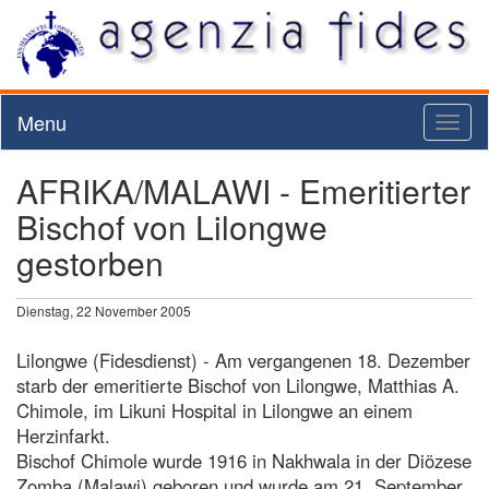
Menu
Toggl
naviga
AFRIKA/MALAWI - Emeritierter
Bischof von Lilongwe
gestorben
Dienstag, 22 November 2005
Lilongwe (Fidesdienst) - Am vergangenen 18. Dezember
starb der emeritierte Bischof von Lilongwe, Matthias A.
Chimole, im Likuni Hospital in Lilongwe an einem
Herzinfarkt.
Bischof Chimole wurde 1916 in Nakhwala in der Diözese
Zomba (Malawi) geboren und wurde am 21. September