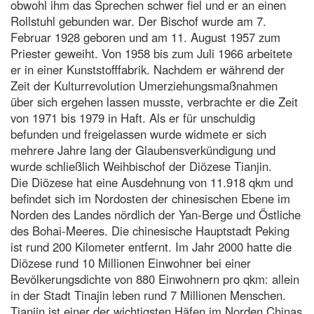
obwohl ihm das Sprechen schwer fiel und er an einen
Rollstuhl gebunden war. Der Bischof wurde am 7.
Februar 1928 geboren und am 11. August 1957 zum
Priester geweiht. Von 1958 bis zum Juli 1966 arbeitete
er in einer Kunststofffabrik. Nachdem er während der
Zeit der Kulturrevolution Umerziehungsmaßnahmen
über sich ergehen lassen musste, verbrachte er die Zeit
von 1971 bis 1979 in Haft. Als er für unschuldig
befunden und freigelassen wurde widmete er sich
mehrere Jahre lang der Glaubensverkündigung und
wurde schließlich Weihbischof der Diözese Tianjin.
Die Diözese hat eine Ausdehnung von 11.918 qkm und
befindet sich im Nordosten der chinesischen Ebene im
Norden des Landes nördlich der Yan-Berge und Östliche
des Bohai-Meeres. Die chinesische Hauptstadt Peking
ist rund 200 Kilometer entfernt. Im Jahr 2000 hatte die
Diözese rund 10 Millionen Einwohner bei einer
Bevölkerungsdichte von 880 Einwohnern pro qkm: allein
in der Stadt Tinajin leben rund 7 Millionen Menschen.
Tianjin ist einer der wichtigsten Häfen im Norden Chinas