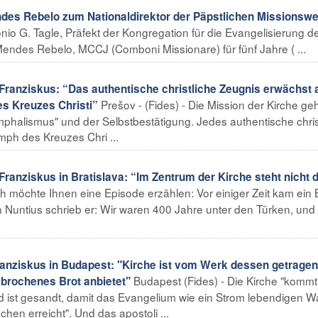
s Rebelo zum Nationaldirektor der Päpstlichen Missionsw
onio G. Tagle, Präfekt der Kongregation für die Evangelisierung d
Mendes Rebelo, MCCJ (Comboni Missionare) für fünf Jahre ( ...
anziskus: “Das authentische christliche Zeugnis erwächst 
Prešov - (Fides) - Die Mission der Kirche geh
s Kreuzes Christi”
mphalismus" und der Selbstbestätigung. Jedes authentische chris
ph des Kreuzes Chri ...
nziskus in Bratislava: “Im Zentrum der Kirche steht nicht d
Ich möchte Ihnen eine Episode erzählen: Vor einiger Zeit kam ein B
 Nuntius schrieb er: Wir waren 400 Jahre unter den Türken, und 
ziskus in Budapest: "Kirche ist vom Werk dessen getragen
Budapest (Fides) - Die Kirche "komm
gebrochenes Brot anbietet"
 und ist gesandt, damit das Evangelium wie ein Strom lebendigen 
en erreicht". Und das apostoli ...