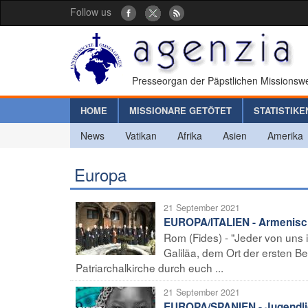
Follow us
Presseorgan der Päpstlichen Missionswe
HOME
MISSIONARE GETÖTET
STATISTIKE
News
Vatikan
Afrika
Asien
Amerika
Europa
21 September 2021
EUROPA/ITALIEN - Armenisch
Rom (Fides) - "Jeder von uns 
Galiläa, dem Ort der ersten B
Patriarchalkirche durch euch ...
21 September 2021
EUROPA/SPANIEN - Jugendli