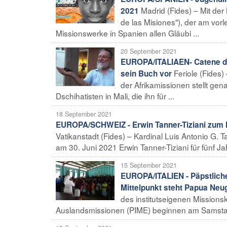
Madrid (Fides) – Mit d
2021
de las Misiones"), der am vorl
Missionswerke in Spanien allen Gläubi ...
20 September 2021
EUROPA/ITALIAEN- Catene di l
Feriole (Fides)
sein Buch vor
der Afrikamissionen stellt g
Dschihatisten in Mali, die ihn für ...
18 September 2021
EUROPA/SCHWEIZ - Erwin Tanner-Tiziani zum N
Vatikanstadt (Fides) – Kardinal Luis Antonio G. T
am 30. Juni 2021 Erwin Tanner-Tiziani für fünf J
15 September 2021
EUROPA/ITALIEN - Päpstliche
Mittelpunkt steht Papua Neu
des institutseigenen Missions
Auslandsmissionen (PIME) beginnen am Samstag