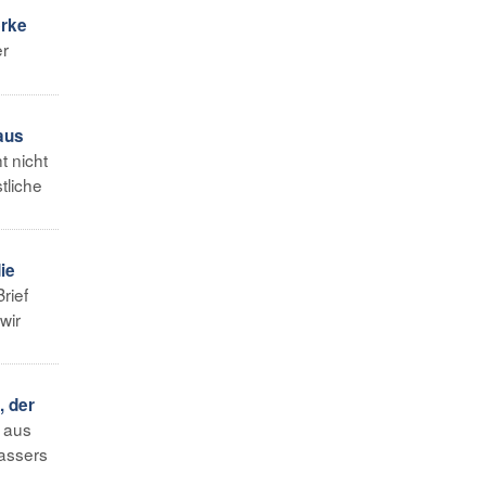
erke
er
aus
t nicht
tliche
ie
rief
wir
, der
t aus
Wassers