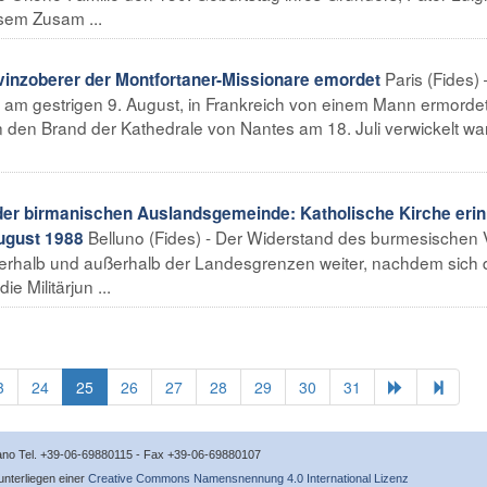
esem Zusam ...
Paris (Fides) 
nzoberer der Montfortaner-Missionare emordet
r am gestrigen 9. August, in Frankreich von einem Mann ermorde
n den Brand der Kathedrale von Nantes am 18. Juli verwickelt war
 der birmanischen Auslandsgemeinde: Katholische Kirche erin
Belluno (Fides) - Der Widerstand des burmesischen 
August 1988
nnerhalb und außerhalb der Landesgrenzen weiter, nachdem sich 
e Militärjun ...
3
24
25
26
27
28
29
30
31
icano Tel. +39-06-69880115 - Fax +39-06-69880107
 unterliegen einer
Creative Commons Namensnennung 4.0 International Lizenz