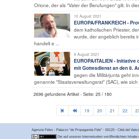
Orione, der als "Vater der Berufungen" gilt. In di
10 August 2021
EUROPA/FRANKREICH - Provi
dem katholischen Priester, de
wurde, der angeblich bereits i
handelt e ...
9 August 2021
EUROPA/ITALIEN - Initiative
mit Gottesdienst an den 8. 
gegen die Militärjunta geht i
genannte "Staatsverwaltungsrat" (SAC), wie sich di
2696 gefundene Artikel - Seite: 25 / 180
19
20
21
22
2
Agenzia Fides - Palazzo “de Propaganda Fide” - 00120 - Città del Vat
Die auf unseren Internetseiten veröffentlichten Inhalte