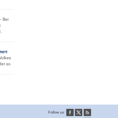
– Bei
t
,
nert
Volkes
der so
Follow us: