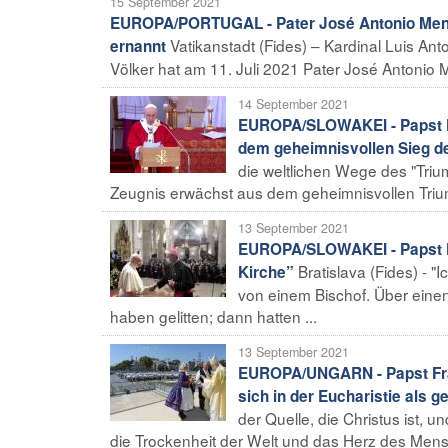
15 September 2021
EUROPA/PORTUGAL - Pater José Antonio Mende
Vatikanstadt (Fides) – Kardinal Luis Ant
ernannt
Völker hat am 11. Juli 2021 Pater José Antonio 
14 September 2021
EUROPA/SLOWAKEI - Papst Fr
dem geheimnisvollen Sieg de
die weltlichen Wege des "Triu
Zeugnis erwächst aus dem geheimnisvollen Trium
13 September 2021
EUROPA/SLOWAKEI - Papst Fra
Bratislava (Fides) - "
Kirche”
von einem Bischof. Über einen
haben gelitten; dann hatten ...
13 September 2021
EUROPA/UNGARN - Papst Fran
sich in der Eucharistie als 
der Quelle, die Christus ist,
die Trockenheit der Welt und das Herz des Mensch