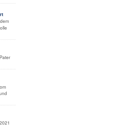
rt
n dem
olle
Pater
vom
 und
 2021