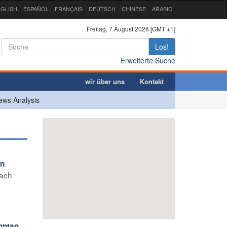
GLISH
ESPAÑOL
FRANÇAIS
DEUTSCH
CHINESE
ARABIC
Freitag, 7 August 2026 [GMT +1]
Los!
Erweiterte Suche
wir über uns
Kontakt
ews Analysis
en
nach
nntag