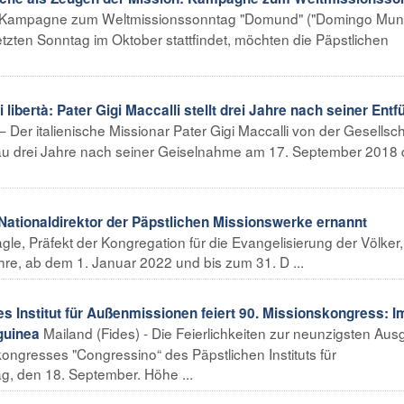
er Kampagne zum Weltmissionssonntag "Domund" ("Domingo Mun
etzten Sonntag im Oktober stattfindet, möchten die Päpstlichen
ibertà: Pater Gigi Maccalli stellt drei Jahre nach seiner Ent
 – Der italienische Missionar Pater Gigi Maccalli von der Gesellsch
enau drei Jahre nach seiner Geiselnahme am 17. September 2018
ationaldirektor der Päpstlichen Missionswerke ernannt
agle, Präfekt der Kongregation für die Evangelisierung der Völker,
ahre, ab dem 1. Januar 2022 und bis zum 31. D ...
s Institut für Außenmissionen feiert 90. Missionskongress: I
Mailand (Fides) - Die Feierlichkeiten zur neunzigsten Au
guinea
kongresses "Congressino“ des Päpstlichen Instituts für
, den 18. September. Höhe ...