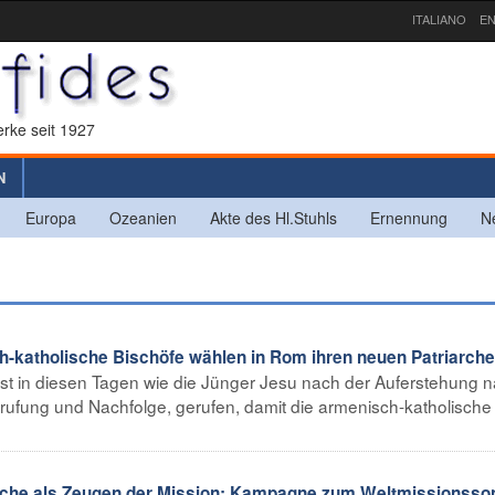
ITALIANO
EN
rke seit 1927
N
Europa
Ozeanien
Akte des Hl.Stuhls
Ernennung
N
-katholische Bischöfe wählen in Rom ihren neuen Patriarch
ist in diesen Tagen wie die Jünger Jesu nach der Auferstehung 
erufung und Nachfolge, gerufen, damit die armenisch-katholische
che als Zeugen der Mission: Kampagne zum Weltmissionsso