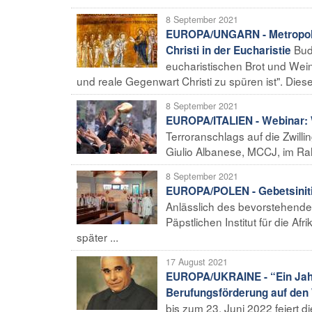
8 September 2021
EUROPA/UNGARN - Metropolit
Bud
Christi in der Eucharistie
eucharistischen Brot und Wein
und reale Gegenwart Christi zu spüren ist". Diese
8 September 2021
EUROPA/ITALIEN - Webinar: 
Terroranschlags auf die Zwill
Giulio Albanese, MCCJ, im R
8 September 2021
EUROPA/POLEN - Gebetsiniti
Anlässlich des bevorstehende
Päpstlichen Institut für die A
später ...
17 August 2021
EUROPA/UKRAINE - “Ein Jahr f
Berufungsförderung auf den
bis zum 23. Juni 2022 feiert d