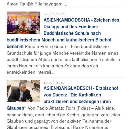
Anton Ranjith Pillainayagam ...
27 Juni 2026
ASIEN/KAMBODSCHA - Zeichen des
Dialogs und des Friedens:
Buddhistische Schule nach
buddhistischem Mönch und katholischem Bischof
Phnom Penh (Fides) – Eine buddhistische
benannt
Grundschule für junge Mönche vereint die Namen eines
buddhistischen Abtes und eines katholischen Bischofs in
ihrem Namen: ein konkretes Zeichen des sich
entwickelnden interreli ...
26 Juni 2026
ASIEN/BANGLADESCH - Erzbischof
von Dacca: "Die Katholiken
praktizieren und bezeugen ihren
Von Paolo Affatato Rom (Fides) – Als kleine,
Glauben“
bescheidene, aber lebendige Kirche, getragen von tiefem
Glauben und geprägt von der aktiven Teilnahme der
Gläubigen beschreibt Erzbischof Bejoy Nicephorus