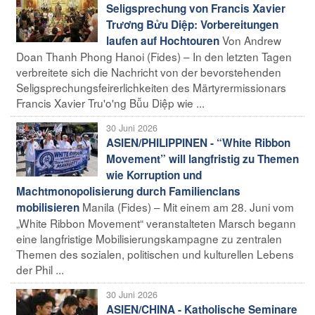
Seligsprechung von Francis Xavier
Trương Bửu Diệp: Vorbereitungen
Von Andrew
laufen auf Hochtouren
Doan Thanh Phong Hanoi (Fides) – In den letzten Tagen
verbreitete sich die Nachricht von der bevorstehenden
Seligsprechungsfeirerlichkeiten des Märtyrermissionars
Francis Xavier Tru'o'ng Bǚu Diệp wie ...
30 Juni 2026
ASIEN/PHILIPPINEN - “White Ribbon
Movement” will langfristig zu Themen
wie Korruption und
Machtmonopolisierung durch Familienclans
Manila (Fides) – Mit einem am 28. Juni vom
mobilisieren
„White Ribbon Movement“ veranstalteten Marsch begann
eine langfristige Mobilisierungskampagne zu zentralen
Themen des sozialen, politischen und kulturellen Lebens
der Phil ...
30 Juni 2026
ASIEN/CHINA - Katholische Seminare