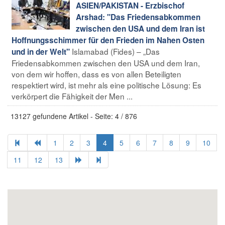
ASIEN/PAKISTAN - Erzbischof
Arshad: "Das Friedensabkommen
zwischen den USA und dem Iran ist
Hoffnungsschimmer für den Frieden im Nahen Osten
Islamabad (Fides) – „Das
und in der Welt"
Friedensabkommen zwischen den USA und dem Iran,
von dem wir hoffen, dass es von allen Beteiligten
respektiert wird, ist mehr als eine politische Lösung: Es
verkörpert die Fähigkeit der Men ...
13127 gefundene Artikel - Seite: 4 / 876
1
2
3
4
5
6
7
8
9
10
11
12
13