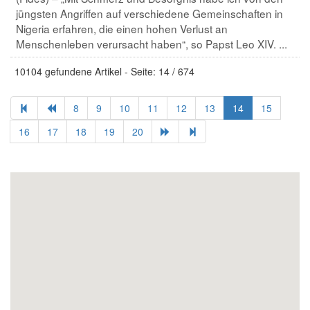
jüngsten Angriffen auf verschiedene Gemeinschaften in
Nigeria erfahren, die einen hohen Verlust an
Menschenleben verursacht haben“, so Papst Leo XIV. ...
10104 gefundene Artikel - Seite: 14 / 674
8
9
10
11
12
13
14
15
16
17
18
19
20