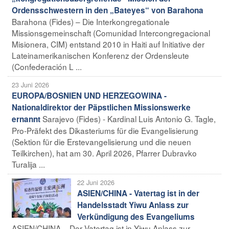
Ordensschwestern in den „Bateyes“ von Barahona
Barahona (Fides) – Die Interkongregationale
Missionsgemeinschaft (Comunidad Intercongregacional
Misionera, CIM) entstand 2010 in Haiti auf Initiative der
Lateinamerikanischen Konferenz der Ordensleute
(Confederación L ...
23 Juni 2026
EUROPA/BOSNIEN UND HERZEGOWINA -
Nationaldirektor der Päpstlichen Missionswerke
Sarajevo (Fides) - Kardinal Luis Antonio G. Tagle,
ernannt
Pro-Präfekt des Dikasteriums für die Evangelisierung
(Sektion für die Erstevangelisierung und die neuen
Teilkirchen), hat am 30. April 2026, Pfarrer Dubravko
Turalija ...
22 Juni 2026
ASIEN/CHINA - Vatertag ist in der
Handelsstadt Yiwu Anlass zur
Verkündigung des Evangeliums
ASIEN/CHINA – Der Vatertag ist in Yiwu Anlass zur