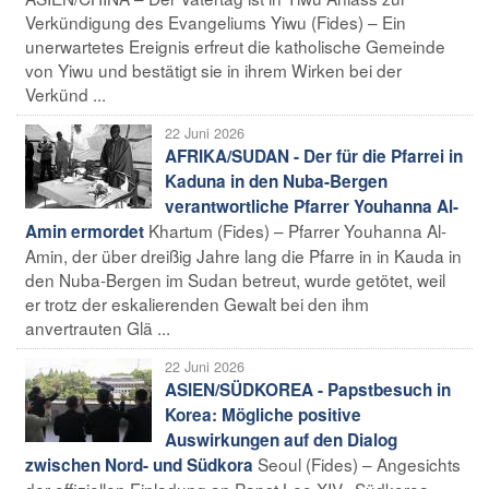
Verkündigung des Evangeliums Yiwu (Fides) – Ein
unerwartetes Ereignis erfreut die katholische Gemeinde
von Yiwu und bestätigt sie in ihrem Wirken bei der
Verkünd ...
22 Juni 2026
AFRIKA/SUDAN - Der für die Pfarrei in
Kaduna in den Nuba-Bergen
verantwortliche Pfarrer Youhanna Al-
Khartum (Fides) – Pfarrer Youhanna Al-
Amin ermordet
Amin, der über dreißig Jahre lang die Pfarre in in Kauda in
den Nuba-Bergen im Sudan betreut, wurde getötet, weil
er trotz der eskalierenden Gewalt bei den ihm
anvertrauten Glä ...
22 Juni 2026
ASIEN/SÜDKOREA - Papstbesuch in
Korea: Mögliche positive
Auswirkungen auf den Dialog
Seoul (Fides) – Angesichts
zwischen Nord- und Südkora
der offiziellen Einladung an Papst Leo XIV., Südkorea