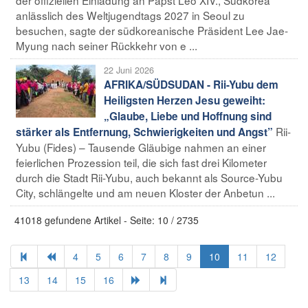
anlässlich des Weltjugendtags 2027 in Seoul zu
besuchen, sagte der südkoreanische Präsident Lee Jae-
Myung nach seiner Rückkehr von e ...
22 Juni 2026
AFRIKA/SÜDSUDAN - Rii-Yubu dem
Heiligsten Herzen Jesu geweiht:
„Glaube, Liebe und Hoffnung sind
Rii-
stärker als Entfernung, Schwierigkeiten und Angst”
Yubu (Fides) – Tausende Gläubige nahmen an einer
feierlichen Prozession teil, die sich fast drei Kilometer
durch die Stadt Rii-Yubu, auch bekannt als Source-Yubu
City, schlängelte und am neuen Kloster der Anbetun ...
41018 gefundene Artikel - Seite: 10 / 2735
4
5
6
7
8
9
10
11
12
13
14
15
16