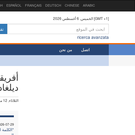
SH
ESPAÑOL
FRANÇAIS
DEUTSCH
CHINESE
ARABIC
الخميس, 6 أغسطس 2026 [GMT +1]
تق
ricerca avanzata
اتصل
من نحن
أفريق
ديلغا
الثلاثاء, 12 مايو 2026
026-07-29
"الكلمة ا
الموت، بل