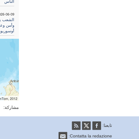
الناس
026-06-09
الشعب يط
وأمن وعد
أوسوريو 
omTom, 2012
مشاركة:
تابعنا:
Contatta la redazione: