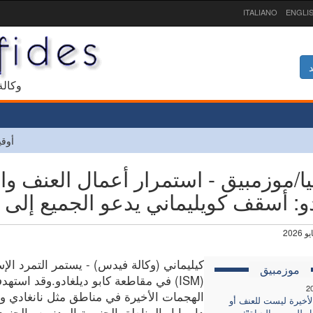
ITALIANO
ENGLI
د
1927 و
أوقي
يا/موزمبيق - استمرار أعمال العنف و
دو: أسقف كويليماني يدعو الجميع إلى 
كيليماني (وكالة فيدس) - يستمر التمرد الإ
موزمبيق
(ISM) في مقاطعة كابو ديلغادو.وقد استه
2
الهجمات الأخيرة في مناطق مثل نانغادي و
لأخيرة ليست للعنف أو
دا برايا والمناطق الجنوبية المدنيين والجنود
 لله، رب الحياة":