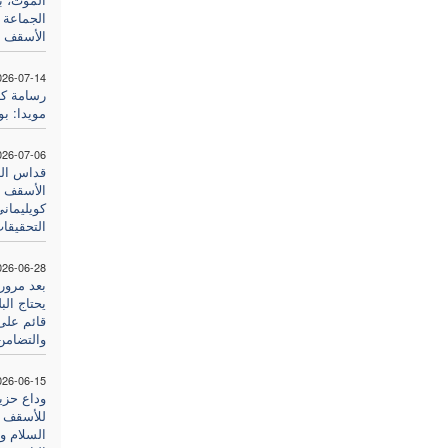
الجماعة 
الأسقف أ
026-07-14
رسامة كا
مويدا: بو
026-07-06
قداس الذك
الأسقف أ
كويليمان
التحقيقا
026-06-28
يحتاج ال
قائم على 
والتضامن
026-06-15
وداع حزي
للأسقف أ
السلام و