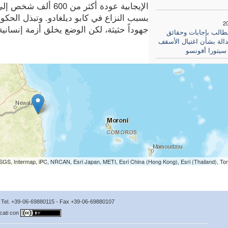
الإيجابية عودة أكثر م
بسبب النزاع في كابو ديلغادو. وتبذل الحكوم
2
جهوداً حثيثة، لكن الوضع يخلق أزمة إنسانية متفاق
الب بإجابات وحقائق
الة بشأن اغتيال الأسقف
سيتورا أفونسو
SGS, Intermap, iPC, NRCAN, Esri Japan, METI, Esri China (Hong Kong), Esri (Thailand), T
no Tel. +39-06-69880115 - Fax +39-06-69880107
icati con