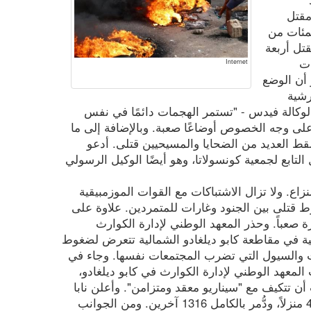
مقتل
مئات من
تل أربعة
ات
Internet
 أن الوضع
رشية
ليماني، أوسوريو سيتورا أفونسو، IMC، لوكالة فيدس - "تستمر الهجمات دائمًا في نفس
لى وجه الخصوص أوضاعًا صعبة. وبالإضافة إلى ما
سقط العديد من الضحايا والمسيحيين قتلى. أدعو
التابع لجمعية كونسولاتا، وهو أيضًا الوكيل الرسولي
اع. ولا تزال الاشتباكات مع القوات الموزمبيقية
ط قتلى بين الجنود وغارات للمتمردين. علاوة على
 صعباً. وحذر المعهد الوطني لإدارة الكوارث
نسانية في مقاطعة كابو ديلغادو الشمالية تتعرض لضغوط
ت والسيول التي تضرب المجتمعات نفسها. وجاء في
لمعهد الوطني لإدارة الكوارث في كابو ديلغادو،
ب أن تتكيف مع "سيناريو معقد ومتزامن". وأعلن نابا
أنه خلال موسم الأمطار الحالي، تضرر 4570 منزلاً، ودُّمر بالكامل 1316 آخرين. ومن الجوانب