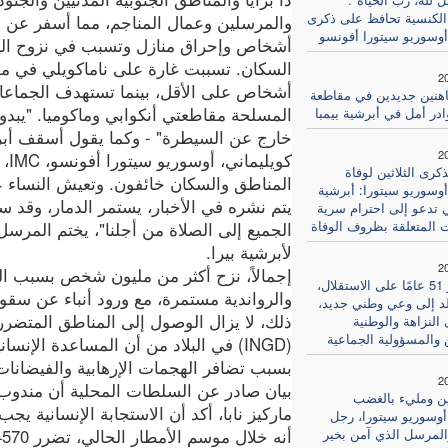
الكنسية تحافظ على ذكرى
والمرسلين وعمال المناجم، مما أسفر عن 
وسوريو سيتورا أفونسو
أشخاص وإحراق منازل وتسبب في نزوح ال
السكان. تسببت غارة على ناماكويلي في مق
2
أشخاص على الأقل، بينما تستهدف الجماع
هنين جديدين في مقاطعة
المسلحة مقاطعتي أنكوابي وماكوميا. "يبدو
ادر أمل في أبرشية بيمبا
خارج عن السيطرة" - وكما يقول أسقف أب
2
كوي
رى الثلاثين لوفاة
المناطق والسكان خائفون. وتعيش النساء ع
وسوريو سيتورا: أبرشية
يتم نشره في الأخبار، يستمر الدمار، وقد 
ي تدعو إلى احترام سرية
ت المتعلقة بظروف الوفاة
الجميع إلى الصلاة من أجلنا"، يختم المرسل 
لأبرشية بيرا.
2
إجمالاً، نزح أكثر من مليون شخص بسبب النز
بعد مرور 51 عامًا على الاستقلال،
والرواندية مستمرة، مع ورود أنباء عن سقو
بلد إلى وعي وطني جديد،
ذلك، لا يزال الوصول إلى المناطق المتضررة
النزاهة والوطنية
 والمسؤولية الجماعية
(INGD) في البلاد من أن المساعدة الإ
بسبب تضافر الهجمات الإرهابية والفيضانا
2
بيان صادر عن السلطات المحلية أن مندوب ا
ن ومليء بالغضب
ماركيز نابا، أكد أن الاستجابة الإنسانية يج
وسوريو سيتورا، رجل
المرسل الذي آمن بخير