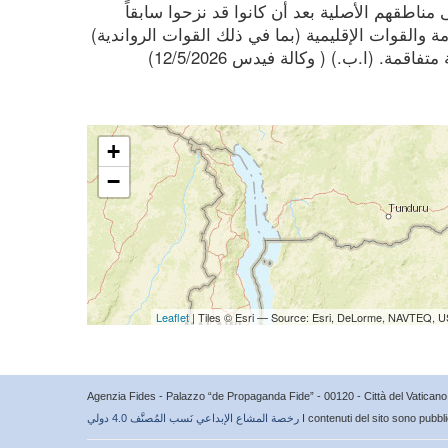
ن 600 ألف شخص إلى مناطقهم الأصلية بعد أن كانوا قد نزحوا سابقاً
ة والقوات الإقليمية (بما في ذلك القوات الرواندية)
مة. (ا.ب.) ( وكالة فيدس 12/5/2026)
+
−
Leaflet
| Tiles © Esri — Source: Esri, DeLorme, NAVTEQ, U
Agenzia Fides - Palazzo “de Propaganda Fide” - 00120 - Città del Vatica
I contenuti del sito sono pubbl
رخصة المشاع الإبداعي نَسب المُصنَّف 4.0 دولي