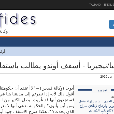
ITALIANO
ENGLI
د
1927 و
أوقي
يا/نيجيريا - أسقف أوندو يطالب باستقا
أبوجا (وكالة فيدس) – "لا أعتقد أن حكومتنا
نيجيريا
أقول ذلك لأنه إذا نظرتم إلى مدينتنا هنا في
2
فستجدون أنها قد غُزيت. يصل الكثير من ال
الحزن الشديد إزاء مقتل
ومن أين يأتون؟ والحكومة تدعي أنها لا تعر
ورو؛ وارتياح لإطلاق سراح
لإكليريكي الذي تم
الذي يحدث؟ "، هكذا صرح الاسقف جود أي