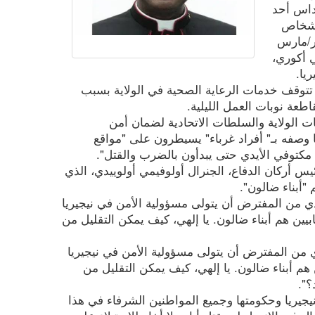
داس أحد
 أشخاص
ولى من يوم السبت 28 آذار/مارس
 أكوري،
يا.
تتوقف خدمات الرعاية الصحية في الولاية بسبب
طعة نوبات العمل الليلية.
ت الولاية والسلطات الاتحادية لضمان أمن
 وصفه بـ" أفراد غرباء" يسيطرون على "مواقع
 مكتوفي الأيدي حتى يبدأون بالضرب والقتل".
س أركان الدفاع، الجنرال أولوفيمي أولوييدي، الذي
"أبناء ضالون".
 من المفترض أن يتولى مسؤولية الأمن في نيجيريا
بيين هم أبناء ضالون. يا إلهي، كيف يمكن التقليل من
 من المفترض أن يتولى مسؤولية الأمن في نيجيريا
 هم أبناء ضالون. يا إلهي، كيف يمكن التقليل من
؟".
نيجيريا وحكومتها وجميع المواطنين الشرفاء في هذا