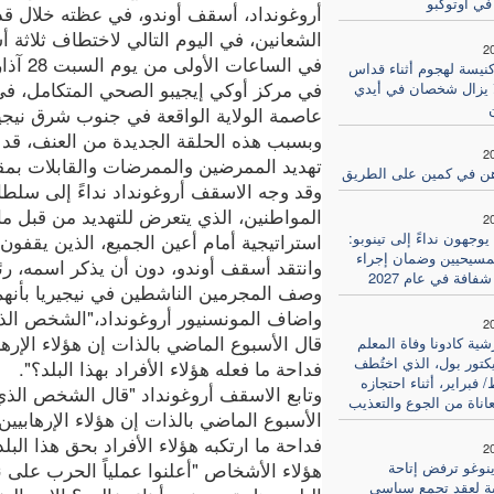
في أوتوكبو
أروغونداد، أسقف أوندو، في عظته خلال ق
الشعانين، في اليوم التالي لاختطاف ثلاثة
2
في الساعات الأ
يسة لهجوم أثناء قداس
في مركز أوكي إيجيبو الصحي المتكامل، في
لا يزال شخصان في أيدي
عاصمة الولاية الواقعة في جنوب شرق نيجير
وبسبب هذه الحلقة الجديدة من العنف، قد 
2
تهديد الممرضين والممرضات والقابلات بمقا
هن في كمين على الطريق
وقد وجه الاسقف أروغونداد نداءً إلى سلطا
المواطنين، الذي يتعرض للتهديد من قبل ما
2
يوجهون نداءً إلى تينوبو:
استراتيجية أمام أعين الجميع، الذين يقفون
مسيحيين وضمان إجراء
وانتقد أسقف أوندو، دون أن يذكر اسمه، رئي
فافة في عام 2027
وصف المجرمين الناشطين في نيجيريا بأنهم 
واضاف المونسنيور أروغونداد،"الشخص الذي
2
قال الأسبوع الماضي بالذات إن هؤلاء الإرها
ية كادونا وفاة المعلم
يكتور بول، الذي اختُطف
فداحة ما فعله هؤلاء الأفراد بهذا البلد؟".
فبراير، أثناء احتجازه
وتابع الاسقف أروغونداد "قال الشخص الذي
اناة من الجوع والتعذيب
الأسبوع الماضي بالذات إن هؤلاء الإرهابيين
فداحة ما ارتكبه هؤلاء الأفراد بحق هذا البلد
2
ينوغو ترفض إتاحة
هؤلاء الأشخاص "أعلنوا عملياً الحرب على 
ئية لعقد تجمع سياسي