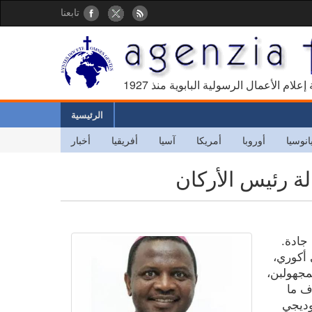
تابعنا
كالة إعلام الأعمال الرسولية البابوية منذ
الرئيسية
انوسيا
أوروبا
أمريكا
آسيا
أفريقيا
أخبار
لة رئيس الأركان
 جادة.
 أكوري،
مجهولبن،
ف ما
وديجي