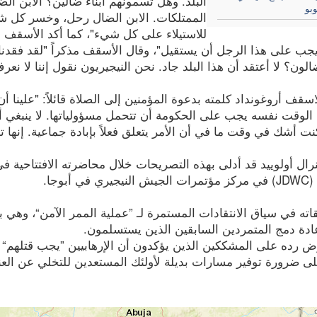
البلد. وهل تسمونهم أبناء ضالين؟ الابن الضا
وبو
الممتلكات. الابن الضال رحل، وخسر كل شيء
للاستيلاء على كل شيء"، كما أكد الأسقف ال
لضالون؟ لا أعتقد أن هذا البلد جاد. نحن النيجيريون نقول إننا لا 
اسقف أروغونداد كلمته بدعوة المؤمنين إلى الصلاة قائلاً: "علينا 
الوقت نفسه يجب على الحكومة أن تتحمل مسؤولياتها. لا ينبغي أن
نت أشك في وقت ما في أن الأمر يتعلق فعلاً بإبادة جماعية. إنها ت
رال أولوييد قد أدلى بهذه التصريحات خلال محاضرته الافتتاحية ف
ي أبوجا.
قاته في سياق الانتقادات المستمرة لـ ”عملية الممر الآمن“، وهي
عادة دمج المتمردين السابقين الذين يستسلمون.
رده على المشككين الذين يؤكدون أن الإرهابيين ”يجب قتلهم“ بس
ى ضرورة توفير مسارات بديلة لأولئك المستعدين للتخلي عن العنف. (ل.م