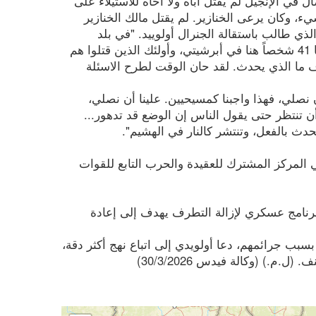
ل في الإنجيل لم يقتل أباه ولا أخاه للاستيلاء على
، وكان يرعى الخنازير. لم يقتل مالك الخنازير
ذي طالب باستقالة الجنرال أولوييد. "في بلد
متحضر، يجب على هذا الرجل أن يستقيل"، وقال الأسقف مذكراً "لقد فقدنا 41 شخصاً هنا في أبرشيتي، وأولئك الذين قتلوا هم
نعرف ما الذي يحدث. لقد حان الوقت لطرح الاسئلة
أن نصلي، فهذا واجبنا كمسيحيين. علينا أن نصلي،
 تنتظر حتى يقول الناس إن الوضع قد تدهور...
حدث بالفعل، وتنتشر كالنار في الهشيم".
ي المركز المشترك للعقيدة والحرب التابع للقوات
 برنامج عسكري لإزالة التطرف يهدف إلى إعادة
بب جرائمهم، دعا أولويدي إلى اتباع نهج أكثر دقة،
.) (وكالة فيدس 30/3/2026)