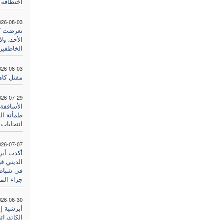
اختطافه 
026-08-03
تعرضت كن
الأحد، و
الخاطفين
026-08-03
مقتل كا
026-07-29
الأساقفة 
طمأنة ال
انتخابات ش
026-07-07
أكدت أبرش
الديني ف
في شباط/ 
جراء المع
026-06-30
أبرشية إ
الكاتدرا