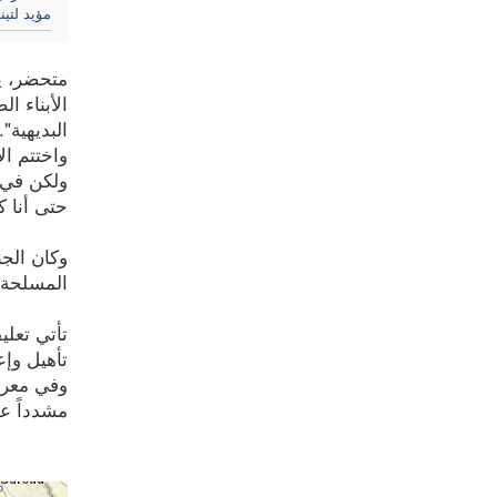
مؤيد لتين
الأبناء ا
البديهية".
واختتم ال
ولكن في 
حتى أنا ك
وكان الجن
المسلحة (JDWC) في مركز مؤتمرات الجيش النيجيري ف
تأتي تعلي
تأهيل وإ
وفي معرض 
مشدداً عل