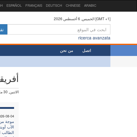
SH
ESPAÑOL
FRANÇAIS
DEUTSCH
CHINESE
ARABIC
الخميس, 6 أغسطس 2026 [GMT +1]
تق
ricerca avanzata
اتصل
من نحن
أفريق
الاثنين, 30 مارس 2026
026-08-04
موجة من 
الأب أويت
الطالب ا