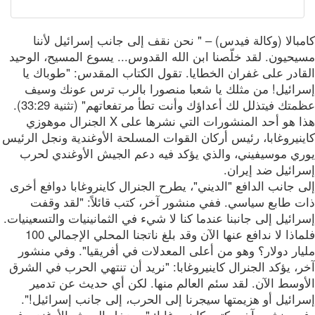
بالا (وكالة فيدس) – " نحن نقف إلى جانب إسرائيل لأننا
يحيون. لقد خلّصنا ابن الله القدوس... يسوع المسيح، الوحيد
قادر على غفران الخطايا. تقول الكتاب المقدس: "طوباك يا
رائيل! من مثلك يا شعبا منصورا بالرب ترس عونك وسيف
عظمتك فيتذلل لك أعداؤك وأنت تطأ مرتفعاتهم" (تثنية 33:29).
هذا هو أحد المنشورات التي نشرها على X الجنرال موهوزي
نيروغابا، رئيس أركان القوات المسلحة الأوغندية ونجل الرئيس
ري موسيفيني، والذي يؤكد فيه دعم الجيش الأوغندي لحرب
رائيل ضد إيران.
 جانب الدافع "الديني"، يطرح الجنرال كاينروغابا دوافع أخرى
ت طابع سياسي. ففي منشور آخر، كتب قائلاً: "لقد وقفت
ائيل إلى جانبنا عندما كنا لا شيء في الثمانينيات والتسعينيات.
فلماذا لا ندافع عنها الآن وقد بلغ ناتجنا المحلي الإجمالي 100
يار دولار؟ وهو من أعلى المعدلات في أفريقيا". وفي منشور
، يؤكد الجنرال كاينيروغابا: "نريد أن تنتهي الحرب في الشرق
أوسط الآن. لقد سئم العالم منها. لكن أي حديث عن تدمير
ائيل أو هزيمتها سيجرنا إلى الحرب، إلى جانب إسرائيل!".