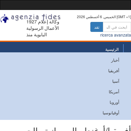
 أغسطس 2026 [GMT +1]
1927 وكالة إعلام
تقد
الأعمال الرسولية
البابوية منذ
ricerca avanz
الرئيسية
أخبار
من نحن
أفريقيا
اتصل
آسيا
أمريكا
أوروبا
أوقيانوسيا
ريقيا/أوغندا - المسيانية والحرب