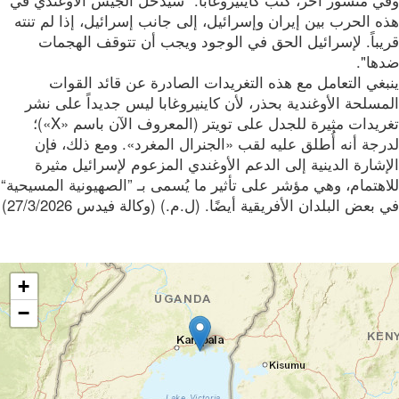
ي منشور آخر، كتب كاينيروغابا: "سيدخل الجيش الأوغندي في
 الحرب بين إيران وإسرائيل، إلى جانب إسرائيل، إذا لم تنته
يباً. لإسرائيل الحق في الوجود ويجب أن تتوقف الهجمات
ها".
غي التعامل مع هذه التغريدات الصادرة عن قائد القوات
سلحة الأوغندية بحذر، لأن كاينيروغابا ليس جديداً على نشر
تغريدات مثيرة للجدل على تويتر (المعروف الآن باسم «X»)؛
جة أنه أُطلق عليه لقب «الجنرال المغرد». ومع ذلك، فإن
شارة الدينية إلى الدعم الأوغندي المزعوم لإسرائيل مثيرة
هتمام، وهي مؤشر على تأثير ما يُسمى بـ ”الصهيونية المسيحية“
بعض البلدان الأفريقية أيضًا. (ل.م.) (وكالة فيدس 27/3/2026)
+
−