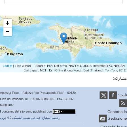
+
−
Leaflet
| Tiles © Esri — Source: Esri, DeLorme, NAVTEQ, USGS, Intermap, iPC, NRCA
Esri Japan, METI, Esri China (Hong Kong), Esri (Thailand), TomTom, 20
ركة:
Agenzia Fides - Palazzo “de Propaganda Fide” - 00120 -
عنا:
Città del Vaticano Tel. +39-06-69880115 - Fax +39-06-
69880107
Contatta
I contenuti del sito sono pubblicati con
redazio
رخصة المشاع الإبداعي نَسب المُصنَّف 4.0 دولي
Cancella la 