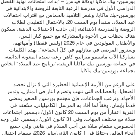
سين- بيك ماكايا (وكالة فيدس) – "بدأت امتحانات نهاية الفصل
راسي الأول في مدرسة الرعية التابعة للروضة والابتدائية في
سين-بيك ماكايا، وشعر التلاميذ بالحماس مع اقتراب احتفالات
عيد الميلاد. سنبدأ يوم السبت 20، بالاحتفال التقليدي لطلاب
وضة والمدرسة الابتدائية، إلى جانب الاحتفالات الدينية، سيكون
اك لحظات من الأخوة والمشاركة مع جميع كبار السن،
والأطفال المولودين في عام 2025 (وليس فقط!) وأمهاتهم،
نزور المرضى في منازلهم في كلّ الجماعة". بهذه الكلمات
ركنا الأب ماسيمو ميراليو، كاهن رعية سيدة المعونة الدائمة،
جماعة بورسين بيك-ماكايا الريفية،”برنامج عيد الميلاد“ الخاص
اعة بورسين-بيك ماكايا.
 الرغم من الأزمة الإنسانية الخطيرة التي لا تزال تحصد
حايا، والعصابات التي تنهب وتضرم النار في المنازل، وتدمر
أحياء، وترعب الجماعات، فإن مجتمع بورسين الصغير يمضي
اً بإيمان. وفقاً لما أفاد به المرسل الكاميلياني، ستُعقد في
القرية اعتباراً من يوم السبت 20 كانون الاول/ ديسمبر اجتماعات
صلاة مع مختلف الجهات، وفي 31 كانون الاول/ ديسمبر، على وجه
خصوص، ستقام صلاة من أجل السلام في هايتي وفي جميع
أنحاء العالم، وختامًا في 1 كانون الثاني/يناير 2026، سيقام احتفال