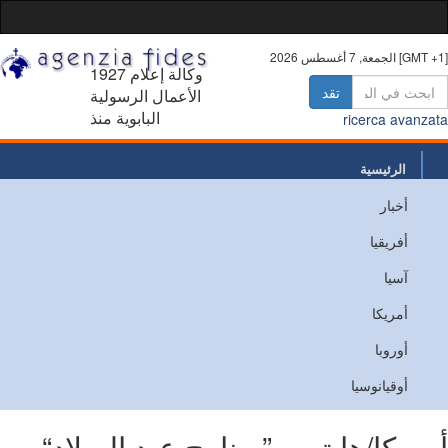
 أغسطس 2026 [GMT +1]
1927 وكالة إعلام
تقد
الأعمال الرسولية
البابوية منذ
ricerca avanz
الرئيسية
أخبار
من نحن
أفريقيا
اتصل
آسيا
أمريكا
أوروبا
أوقيانوسيا
ريكا/هايتي - ”برنامج عيد الميلاد“