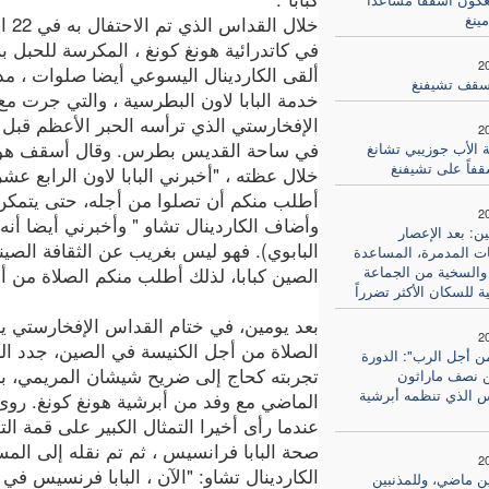
مينغ
خلال القد
في كاتدرائية هونغ كونغ ، المكرسة للحبل ب
2
ألقى الكاردينال اليسوعي أيضا صلوات ، مذك
سقف تشيفنغ
خدمة البابا لاون البطرسية ، والتي جرت مع 
الإفخارستي الذي ترأسه الحبر الأعظم قبل أ
2
في ساحة القديس بطرس. وقال أسقف هون
 الأب جوزيبي تشانغ
قفاً على تشيفنغ
خلال عظته ، "أخبرني البابا لاون الرابع عش
أطلب منكم أن تصلوا من أجله، حتى يتمكن 
2
وأضاف الكاردينال تشاو " وأخبرني أيضا أنه 
ن: بعد الإعصار
البابوي). فهو ليس بغريب عن الثقافة الصين
ات المدمرة، المساعدة
والسخية من الجماعة
الصين كبابا، لذلك أطلب منكم الصلاة من أ
ية للسكان الأكثر تضرراً
2
الصلاة من أجل الكنيسة في الصين، جدد الك
ن أجل الرب": الدورة
تجربته كحاج إلى ضريح شيشان المريمي، ب
من نصف ماراثون
 الذي تنظمه أبرشية
الماضي مع وفد من أبرشية هونغ كونغ. روى 
عندما رأى أخيرا التمثال الكبير على قمة 
صحة البابا فرانسيس ، ثم تم نقله إلى ال
2
الكاردينال تشاو: "الآن ، البابا فرنسيس ف
ن ماضي، وللمذنبين