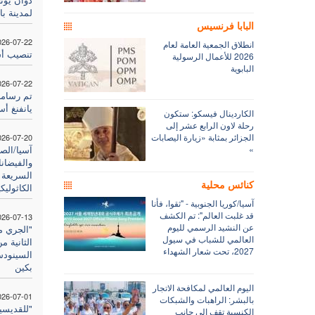
لمدينة با
البابا فرنسيس
026-07-22
انطلاق الجمعية العامة لعام
تنصيب أ
2026 للأعمال الرسولية
البابوية
026-07-22
تم رسامة
يانفنغ أس
الكاردينال فيسكو: ستكون
رحلة لاون الرابع عشر إلى
الجزائر بمثابة «زيارة اليصابات
026-07-20
»
آسيا/الصي
والفيضان
السريعة 
كنائس محلية
الكاثوليك
آسيا/كوريا الجنوبية - "ثقوا، فأنا
قد غلبت العالم": تم الكشف
026-07-13
عن النشيد الرسمي لليوم
"الجري م
العالمي للشباب في سيول
الثانية 
2027، تحت شعار الشهداء
السينودس
بكين
اليوم العالمي لمكافحة الاتجار
026-07-01
بالبشر: الراهبات والشبكات
"للقديسي
الكنسية تقف إلى جانب