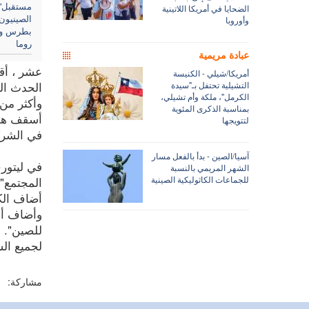
مستقبل'.
الضحايا في أمريكا اللاتينية
الصينيون
وأوروبا
بطرس وب
روما
عبادة مريمية
عشر ، أق
أمريكا/شيلي - الكنيسة
التشيلية تحتفل بـ"سيدة
الحدث ال
الكرمل"، ملكة وأم تشيلي،
بمناسبة الذكرى المئوية
أسقف هونغ
لتتويجها
في الشرك
آسيا/الصين - بدأ بالفعل مسار
الشهر المريمي بالنسبة
للجماعات الكاثوليكية الصينية
المجتمع"
أضاف الكا
وأضاف أس
للصين". و
لجميع الشع
مشاركة: