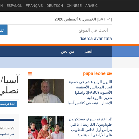
SH
ESPAÑOL
FRANÇAIS
DEUTSCH
CHINESE
ARABIC
الخميس, 6 أغسطس 2026 [GMT +1]
تق
ricerca avanzata
اتصل
من نحن
papa leone xiv
آسيا/ه
الليون الرابع عشر في جمعية
نصلي 
اتحاد المجالس الأسقفية
الآسيوية (FABC): واصلوا
تعزيز «الروحانية
الإفخارستية» في كنائس آسيا
البابا فرنسي
"إذا اخترتم يسوع، فستكونون
طوباويين". الكاردينال تاغلي
026-07-29
يترأس أول قداس للتطويب
تم تنصيب
على الأراضي الفيتنامية
دوان يون