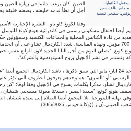
 يحتفل الكاثوليك
الصين. كان يرغب دائما في زيارة الصين ومقا
 بحماس بالقديسين
أجل أن تطأ قدمه خليفته ، بصفته خليفة بطرس
ولس، شفيعي كنيسة
وفقا لكونغ كاو باو ، النشرة الإخبارية الأسبو
يم أيضا احتفال مسكوني رسمي في كاتدرائية هونغ كونغ للتوسل با
عديد من قادة الكنائس المحلية والجماعات الكنسية ومسؤولين حك
وأكثر من 700 مؤمن. وبهذه المناسبة، شدد الكاردينال تشاو على أن ال
 كونغ: "نصلي اليوم من أجل البابا الجديد لاون الرابع عشر، حتى
ة ونستمر في نشر الإنجيل بروح السينودسية والشركة".
في ليتورجيا 24 ايار/ مايو التي سبق ذكرها ، ناشد الكاردينال الج
 الرسمي "أو "السري". هم وحدهم يعرفون الظروف التي تؤثر على 
ردينال تشاو، مذكرا بكلمات يسوع في الإنجيل وفقا لوقا: "كن رحيم
قف هونغ كونغ: "سيدة الصين ، سيدتنا معونة مسيحيي شيشان ، 
في نهاية الليتورجيا، تلا المجمع أيضا الصلاة إلى سيدة شيشان ال
ب الصيني.(ن.ز.)(وكالة فيدس 30/5/2025)