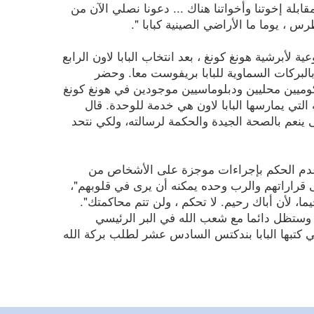
بلة إخوتنا وأخواتنا هناك ... دعونا نصلي الآن من
 ، يوما ما الأراضي الصينية كبابا ".
عية لأبرشية هونغ كونغ ، بعد انتخاب البابا لاون الرابع
لبركات السماوية للبابا بريفوست معا. وحضر
وميين محليين ودبلوماسيين موجودين في هونغ كونغ
خدمة التي يمارسها البابا لاون هي خدمة للوحدة. قال
 ينعم بالصحة الجيدة والحكمة لرسالته، ولكي نتحد
ميع أيضا "عدم الحكم بإجراءات موجزة على الأشخاص من
قراراتهم والرب وحده يمكنه أن يرى في قلوبهم"،
ا، لأن أباك رحيم. لا تحكم ، ولن تتم محاكمتك".
وستظل دائما مع شعب الله في البر الرئيسي
تي كتبها البابا بندكتس السادس عشر لطلب بركة الله