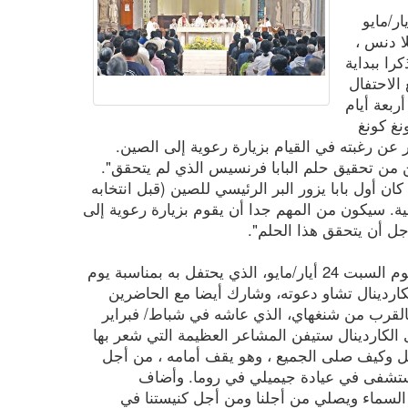
اس الذي تم الاحتفال به في 22 ايار/مايو
لا دنس ،
را ببداية
الاحتفال
ربعة أيام
غ كونغ
ر عن رغبته في القيام بزيارة رعوية إلى الصين.
من تحقيق حلم البابا فرنسيس الذي لم يتحقق".
كان أول بابا يزور البر الرئيسي للصين (قبل انتخابه
ية. سيكون من المهم جدا أن يقوم بزيارة رعوية إلى
جل أن يتحقق هذا الحلم".
بعد يومين، في ختام القداس الإفخارستي يوم السبت 24 أيار/مايو، الذي يحتفل به بمناسبة يوم
اردينال تشاو دعوته، وشارك أيضا مع الحاضرين
القرب من شنغهاي، الذي عاشه في شباط/ فبراير
الكاردينال ستيفن المشاعر العظيمة التي شعر بها
التل وكيف صلى الجميع ، وهو يقف أمامه ، من أجل
مستشفى في عيادة جيميلي في روما. وأضاف
ي السماء ويصلي من أجلنا ومن أجل كنيستنا في