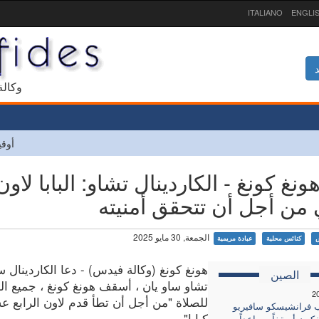
ITALIANO
ENGLI
د
1927 و
أوقي
ونغ كونغ - الكاردينال تشاو: البابا لاو
من أجل أن تتحقق أمنيته
الجمعة, 30 مايو 2025
س
كنائس محلية
عبادة مريمية
هونغ كونغ (وكالة فيدس) - دعا الكاردينال 
الصين
تشاو ساو يان ، أسقف هونغ كونغ ، جميع ال
2
للصلاة "من أجل أن تطأ قدم لاون الرابع 
 فرانشيسكو سافيريو
كبابا".
غكون أسقفاً مساعداً