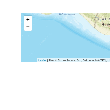
+
−
Leaflet
| Tiles © Esri — Source: Esri, DeLorme, NAVTEQ, U