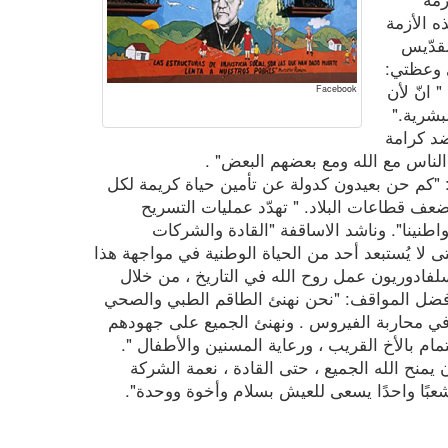
ه الأزمة
كلام القدّيس
ي وعظتي:
 انّ لأن
Facebook
بشرية."
ضد كرامة
الناس مع الله ومع بعضهم البعض" .
ن: "كم حن بعيدون كدولة عن تأمين حياة كريمة لكل
عف قطاعات البلاد. " تهدّد عمليات التسريح
طنينا". وناشد الاساقفة "القادة والشركات
لا يُستبعد أحد من الحياة الوطنية في مواجهة هذا
سلفادوريون عمل روح الله في التاريخ ، من خلال
أفضل المواقف: "نحن نهنئ الطاقم الطبي والصحي
 في محاربة الفيروس . ونهنئ الجميع على جهودهم
مام بالأخ القريب ، ورعاية المسنين والأطفال ".
 يمنح الله الجميع ، حتى القادة ، نعمة الشركة
عبًا واحدًا يسعى للعيش بسلام وأخوة ووحدة".