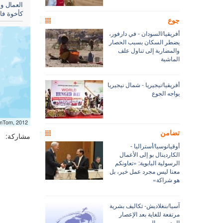
العمال و
كأخوة فا
جوع
أفريقيا/السودان - في دارفور،
يضطر السكان بسبب الحصار
والمضاربة إلى تناول علف
الماشية
أفريقيا/نيجيريا - شمال نيجيريا
يواجه الجوع
omTom, 2012
تضامن
مشاركة:
أوقيانوسيا/أستراليا -
الكاردينال بو إلى الأعمال
الرسولية البابوية: «تعاونكم
معنا ليس مجرد عمل خير، بل
هو شراكة»
آسيا/بنغلاديش- تكاليف بشرية
مرتفعة للغاية بعد الإعصار
المدمر رمال