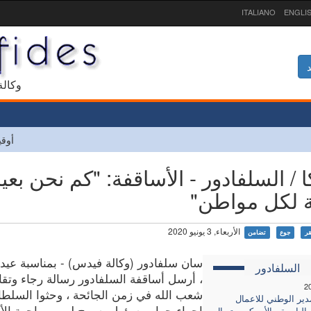
ITALIANO
ENGLI
د
1927 و
أوقي
ا / السلفادور - الأساقفة: "كم نحن بع
 لكل مواطن"
الأربعاء, 3 يونيو 2020
ر
جوع
تضامن
سان سلفادور (وكالة فيدس) - بمناسبة عيد
السلفادور
، أرسل أساقفة السلفادور رسالة رجاء وتق
2
شعب الله في زمن الجائحة ، وحثوا السلط
دير الوطني للاعمال
إجراء حوار مسؤول يسمح لهم بمواجهة الأ
البابوية ، الأب كريستوبال