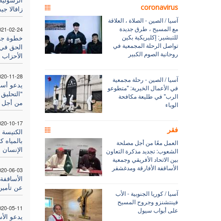
coronavirus
زافالا جيف
آسيا / الصين - الصلاة ، العلاقة
مع المسيح ، طرق جديدة
021-02-24
للتبشير: إكليريكية بكين
خطوة جدي
تواصل الرحلة المجمعية في
الحق في ا
روحانية الصوم الكبير
الأحزاب 
020-11-28
آسيا / الصين - رحلة مجمعية
يدعو أس
في الأعمال الخيرية: "متطوعو
"التحليق ع
الرب" في طليعة مكافحة
من أجل 
الوباء
020-10-17
فقر
الكنيسة 
بالمياه 
العمل معًا من أجل مصلحة
الإنسان
الشعوب: تجديد مذكرة التعاون
بين الاتحاد الأفريقي وجمعية
الأساقفة الأفارقة ومدغشقر
020-06-03
الأساقفة
عن تأمين
آسيا / كوريا الجنوبية - الأب
فينتشنزو وجروح المسيح
020-05-11
على أبواب سيول
يدعو الأ