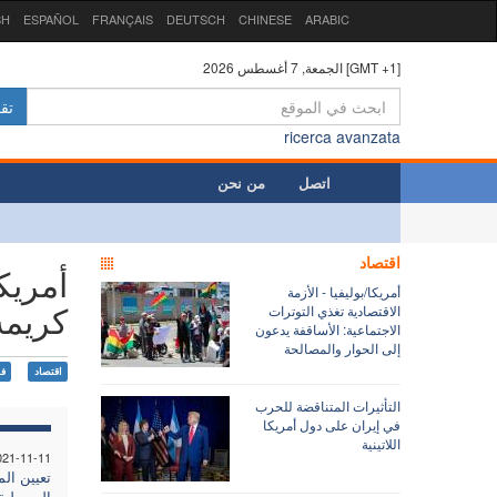
SH
ESPAÑOL
FRANÇAIS
DEUTSCH
CHINESE
ARABIC
الجمعة, 7 أغسطس 2026 [GMT +1]
تق
ricerca avanzata
اتصل
من نحن
اقتصاد
أمريك
أمريكا/بوليفيا - الأزمة
كريمة
الاقتصادية تغذي التوترات
الاجتماعية: الأساقفة يدعون
إلى الحوار والمصالحة
اقتصاد
فق
التأثيرات المتناقضة للحرب
في إيران على دول أمريكا
اللاتينية
021-11-11
تعيين الم
الرسولية 