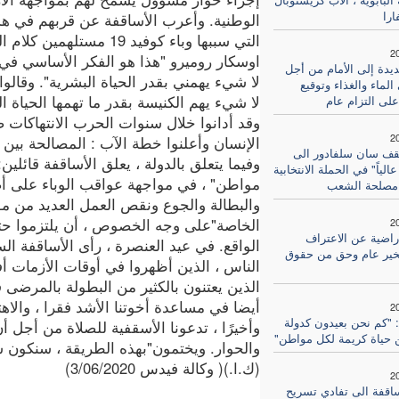
ارا
الوطنية. وأعرب الأساقفة عن قربهم في هذ
التي سببها وباء كوفيد 19 مستلهمين 
2
اوسكار روميرو "هذا هو الفكر الأساسي ف
دة إلى الأمام من أجل
لا شيء يهمني بقدر الحياة البشرية". وقالوا "
لماء والغذاء وتوقيع
لا شيء يهم الكنيسة بقدر ما تهمها الحياة ال
على التزام عام
وقد أدانوا خلال سنوات الحرب الانتهاكات 
2
الإنسان وأعلنوا خطة الآب : المصالحة بين 
قف سان سلفادور الى
وفيما يتعلق بالدولة ، يعلق الأساقفة قائلي
الياً" في الحملة الانتخابية
مواطن" ، في مواجهة عواقب الوباء على أض
مصلحة الشعب
والبطالة والجوع ونقص العمل العديد من موا
الخاصة"على وجه الخصوص ، أن يلتزموا حتى 
2
راضية عن الاعتراف
الواقع. في عيد العنصرة ، رأى الأساقفة ال
كخير عام وحق من حقوق
الناس ، الذين أظهروا في أوقات الأزمات 
الذين يعتنون بالكثير من البطولة بالمرضى
أيضا في مساعدة أخوتنا الأشد فقرا ، والاهت
2
: "كم نحن بعيدون كدولة
وأخيرًا ، تدعونا الأسقفية للصلاة من أجل أن
 حياة كريمة لكل مواطن"
والحوار. ويختمون"بهذه الطريقة ، سنكون ش
(ك.ا.)( وكالة فيدس 3/06/2020)
2
ساقفة الى تفادي تسريح