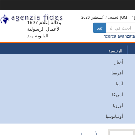
 أغسطس 2026 [GMT +1]
1927 وكالة إعلام
تقد
الأعمال الرسولية
البابوية منذ
ricerca avanz
الرئيسية
أخبار
من نحن
أفريقيا
اتصل
آسيا
أمريكا
أوروبا
أوقيانوسيا