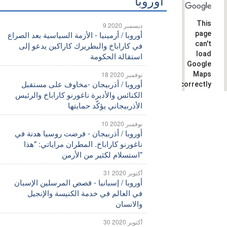
أوروبا
This
9 ديسمبر 2020
page
أوروبا / أرمينيا - الأزمة السياسية بعد الصراع
can't
في كاراباخ والبطريرك كاراكين يدعو إلى
load
استقالة الحكومة
Google
Maps
18 نوفمبر 2020
أوروبا / أذربيجان -مخاوف على مستقبل
correctly.
الكنائس والأديرة ناغورنو كاراباخ والرئيس
Do you
الأذربيجاني يؤكّد حمايتها
OK
own this
website?
10 نوفمبر 2020
أوروبا / أذربيجان - فرضت روسيا هدنة في
ناغورنو كاراباخ. المطران مراياتي: "هذا
استسلام لكثير من الأرمن"
31 أكتوبر 2020
أوروبا / إسبانيا - قصص المرسلين الإسبان
في العالم في خدمة الكنيسة والإنجيل
والانسان
30 أكتوبر 2020