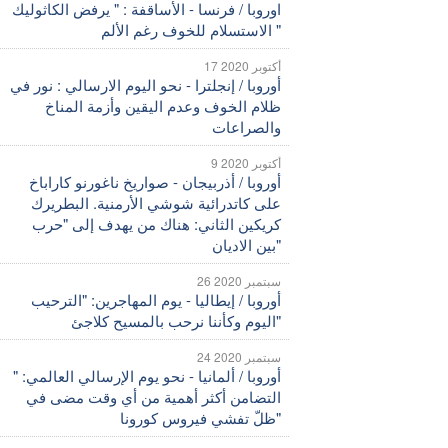
اوروبا / فرنسا - الأساقفة : " يرفض الكاثوليك
الاستسلام للخوف رغم الألم "
17 أكتوبر 2020
أوروبا / إنجلترا - نحو اليوم الارسالي : نور في
ظلام الخوف وعدم اليقين وأزمة المناخ
والصراعات
9 أكتوبر 2020
أوروبا / أذربيجان - صواريخ ناغورنو كاراباخ
على كاتدرائية شوشي الأرمنية. البطريرك
كريكين الثاني: هناك من يهدف إلى "حرب
بين الاديان"
26 سبتمبر 2020
أوروبا / إيطاليا - يوم المهاجرين: "الترحيب
اليوم وكأننا نرحب بالمسيح كلاجئ"
24 سبتمبر 2020
أوروبا / ألمانيا - نحو يوم الإرسالي العالمي: "
التضامن أكثر أهمية من أي وقت مضى في
ظلّ تفشي فيروس كورونا"