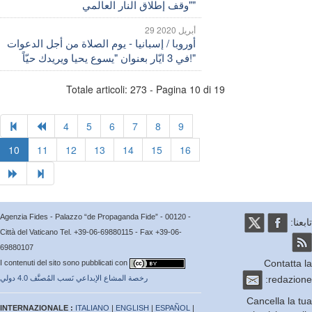
"وقف إطلاق النار العالمي"
29 أبريل 2020
أوروبا / إسبانيا - يوم الصلاة من أجل الدعوات
في 3 ايّار بعنوان "يسوع يحيا ويريدك حيّاً!"
Totale articoli: 273 - Pagina 10 di 19
4
5
6
7
8
9
10
11
12
13
14
15
16
Agenzia Fides - Palazzo “de Propaganda Fide” - 00120 -
عنا:
Città del Vaticano Tel. +39-06-69880115 - Fax +39-06-
69880107
Contatta
I contenuti del sito sono pubblicati con
redazio
رخصة المشاع الإبداعي نَسب المُصنَّف 4.0 دولي
Cancella la 
INTERNAZIONALE :
ITALIANO
|
ENGLISH
|
ESPAÑOL
|