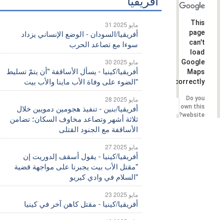
أفريقيا
This
31 مايو 2025
page
أفريقيا/السودان - الوضع الإنساني يزداد
can't
سوءا مع تصاعد الحرب
load
30 مايو 2025
Google
أفريقيا/كينيا - يسأل الأساقفة "أن يتمّ تسليط
Maps
الضوء على وفاة الأب ماينا والأب بيت"
correctly.
Do you
28 مايو 2025
OK
own this
أفريقيا/بنين - تنفيذ هجومين دمويين خلال
website?
ثلاثة أشهر وتصاعد مخاوف السكان؛ تضامن
الأساقفة مع الجنود القتلى
27 مايو 2025
أفريقيا/كينيا - يقول أسقف إلدوريت إن
"مقتل الأب بيت يجبرنا على مواجهة قضية
السلام في وادي كيريو"
23 مايو 2025
أفريقيا/كينيا - مقتل كاهن آخر في كينيا