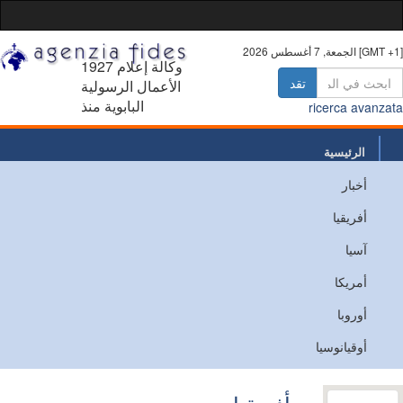
 أغسطس 2026 [GMT +1]
1927 وكالة إعلام
تقد
الأعمال الرسولية
البابوية منذ
ricerca avanz
الرئيسية
أخبار
من نحن
أفريقيا
اتصل
آسيا
أمريكا
أوروبا
أوقيانوسيا