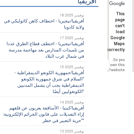
أفريقيا
This
18 نوفمبر 2025
page
أفريقيا/نيجيريا - اختطاف كاهن كاثوليكي في
can't
ولاية كادونا
load
17 نوفمبر 2025
Google
أفريقيا/نيجيريا - اختطف قطاع الطرق عددا
Maps
من تلميذات المدارس بعد مهاجمة مدرسة
correctly.
في شمال غرب البلاد
Do you
OK
own this
15 نوفمبر 2025
website?
أفريقيا/جمهورية الكونغو الديمقراطية -
"السلام في شرق جمهورية الكونغو
الديمقراطية يجب أن يشمل المدنيين
الكونغوليين أيضًا"
14 نوفمبر 2025
أفريقيا/كينيا - الأساقفة يعربون عن قلقهم
إزاء التعديلات على قانون الجرائم الإلكترونية:
"حرية التعبير في خطر"
13 نوفمبر 2025