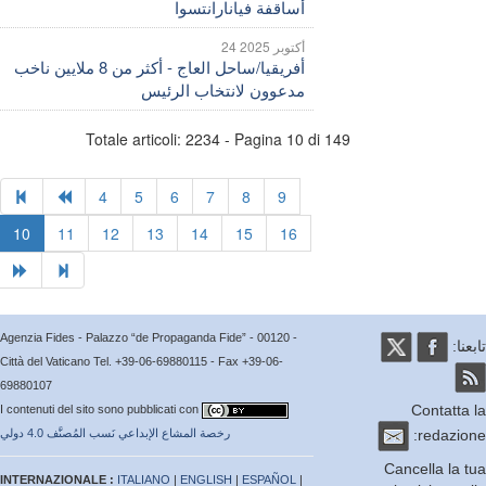
أساقفة فيانارانتسوا
24 أكتوبر 2025
أفريقيا/ساحل العاج - أكثر من 8 ملايين ناخب
مدعوون لانتخاب الرئيس
Totale articoli: 2234 - Pagina 10 di 149
4
5
6
7
8
9
10
11
12
13
14
15
16
Agenzia Fides - Palazzo “de Propaganda Fide” - 00120 -
عنا:
Città del Vaticano Tel. +39-06-69880115 - Fax +39-06-
69880107
Contatta
I contenuti del sito sono pubblicati con
redazio
رخصة المشاع الإبداعي نَسب المُصنَّف 4.0 دولي
Cancella la 
INTERNAZIONALE :
ITALIANO
|
ENGLISH
|
ESPAÑOL
|