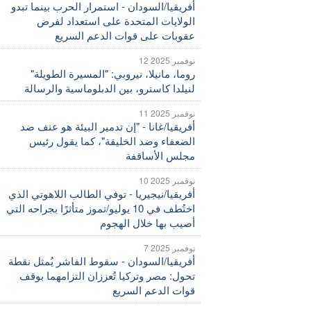
أفريقيا/السودان - استمرار الحرب بينما تبدو
الولايات المتحدة على استعداد لفرض
عقوبات على قوات الدعم السريع
12 نوفمبر 2025
روما، مانيلا، نيروبي: "المسيرة الطويلة"
لنيلدا كاسترو، بين الدبلوماسية والرسالة
11 نوفمبر 2025
أفريقيا/غانا - "إن تدمير البيئة هو عنف ضد
الضعفاء وضد الخليقة"، كما يقول رئيس
مجلس الأساقفة
10 نوفمبر 2025
أفريقيا/نيجيريا - توفي الطالب اللاهوتي الذي
اختُطف في 10 يوليو/تموز متأثرًا بجراحه التي
أصيب بها خلال الهجوم
7 نوفمبر 2025
أفريقيا/السودان - سقوط الفاشر يُمثل نقطة
تحول: مصر وتركيا تُعززان التزامهما بوقف
قوات الدعم السريع