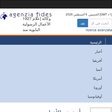
 أغسطس 2026 [GMT +1]
1927 وكالة إعلام
تقد
الأعمال الرسولية
البابوية منذ
ricerca avanz
الرئيسية
أخبار
من نحن
أفريقيا
اتصل
آسيا
أمريكا
أوروبا
أوقيانوسيا