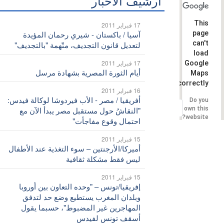
أرشيف الأخبار
This
17 فبراير 2011
page
آسيا / باكستان - شيري رحمان المؤيدة
can't
لتعديل قانون التجديف، متّهمة "بالتجديف"
load
17 فبراير 2011
Google
أيام الثورة المصرية بشهادة مرسل
Maps
correctly.
16 فبراير 2011
أفريقيا / مصر - الأب فيردوشا لوكالة فيدس:
Do you
OK
own this
"النقاشُ حول مستقبل مصر يبدأ الآن مع
website?
احتمال وقوع مفاجأت"
15 فبراير 2011
أميركا/الأرجنتين – سوء التغذية عند الأطفال
ليس فقط مشكلة ثقافية
15 فبراير 2011
إفريقيا/تونس – "وحده التعاون بين أوروبا
وبلدان المغرب يستطيع وضع حد لتدفق
المهاجرين غير المضبوط"، حسبما يقول
أسقف تونس لفيدس