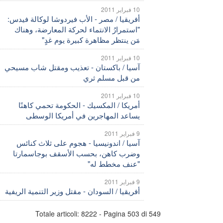
10 فبراير 2011
أفريقيا / مصر - الأب فيردوشا لوكالة فيدس:
"استمرارُ الانتماء لحركة المعارضة، وهناك
مَن ينتظر مظاهرة كبيرة يوم غدٍ"
10 فبراير 2011
آسيا / باكستان - تعذيب ومقتل شاب مسيحي
من قبل مسلم ثري
10 فبراير 2011
أمريكا / المكسيك - الحكومة تحمي كاهنًا
يساعد المهاجرين في أمريكا الوسطى
9 فبراير 2011
آسيا / اندونيسيا - هجوم على ثلاث كنائس
وضرب كاهن، بحسب الأسقف بوجاسمارتا
"عنف مخطط له"
9 فبراير 2011
أفريقيا / السودان - مقتل وزير التنمية الريفية
Totale articoli: 8222 - Pagina 503 di 549