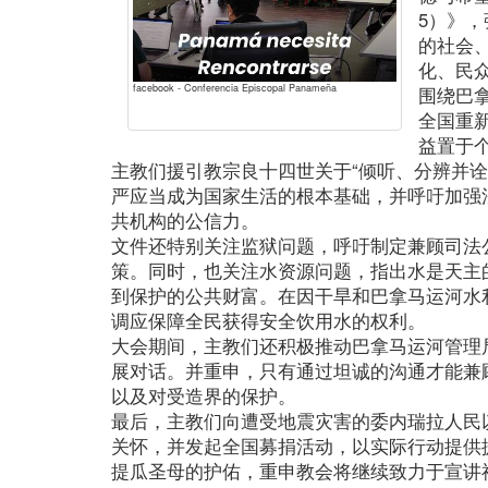
5）》
的社会
化、民
facebook - Conferencia Episcopal Panameña
围绕巴
全国重
益置于
主教们援引教宗良十四世关于“倾听、分辨并诠
严应当成为国家生活的根本基础，并呼吁加强
共机构的公信力。
文件还特别关注监狱问题，呼吁制定兼顾司法
策。同时，也关注水资源问题，指出水是天主
到保护的公共财富。在因干旱和巴拿马运河水
调应保障全民获得安全饮用水的权利。
大会期间，主教们还积极推动巴拿马运河管理
展对话。并重申，只有通过坦诚的沟通才能兼
以及对受造界的保护。
最后，主教们向遭受地震灾害的委内瑞拉人民
关怀，并发起全国募捐活动，以实际行动提供
提瓜圣母的护佑，重申教会将继续致力于宣讲