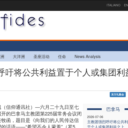
ITALIANO
EN
欧洲
大洋洲
圣座活动
任命
News Analysis
强烈呼吁将公共利益置于个人或集团利
东方礼教会
城（信仰通讯社）—六月二十九日至七
巴拿马
召开的巴拿马主教团第225届常务会议闭
2026-07-06
表牧函，题目是《向我们的人民传达信
主教团强烈呼吁将公共利
的话语——“希望不令人蒙羞”（罗5，
于个人或集团利益之上