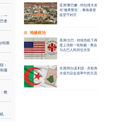
亚洲/黎巴嫩 - 特拉维夫发
布“撤离警告”，黎南基督
徒坚守村庄
：一
巴拿
地缘政治
美洲/古巴 - 持续危机下再
尔特斯
度上演新一轮制裁：教会
与古巴人民同甘共苦
段：
非洲/阿尔及利亚 - 弃权再
和腐
次成为议会选举中的主流
：教
机