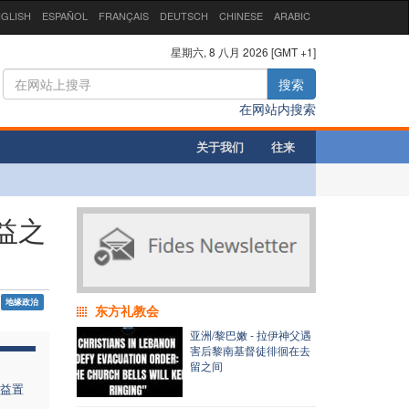
GLISH
ESPAÑOL
FRANÇAIS
DEUTSCH
CHINESE
ARABIC
星期六, 8 八月 2026 [GMT +1]
搜索
在网站内搜索
关于我们
往来
益之
地缘政治
东方礼教会
亚洲/黎巴嫩 - 拉伊神父遇
害后黎南基督徒徘徊在去
留之间
益置