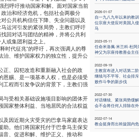
，强烈呼吁推动国家和解。面对国家当前
、政治和经济危机，包括社会两极分
2026-01-07
自一九八九年以来的教训
众对公共机构信任下降、失业问题以及
位宗座大使应对美国入侵
拿马运河引发的紧张局势，主教们呼吁
马
新找回对话与团结的精神，并将公共利
个人或集团利益之上。
2023-05-11
任命米洛佩·米兰科·杜阿
释时代征兆”的呼吁，再次强调人的尊
神父为宗座传教善会主任
法治、维护国家权力的独立性，提升公
2022-09-19
公正、囚犯改造和重新融入社会的政
主教宣布进入对话第二阶
继续与不平等、社会排斥
的恩赐、是一项基本人权，也是必须受
败作斗争的新步伐
利工程而引发争议的背景下，主教们强
2022-07-30
局与受相关基础设施项目影响的团体开
对话继续、紧张局势缓解
顾国家整体利益、当地居民的合法权益
会不会将任何人排除在外
2022-07-14
以及因近期火灾受灾的巴拿马家庭表达
教会挺身而出斡旋国内危
援助。他们将国家托付于巴拿马主保安
福音、促进和解、维护正义、推动和