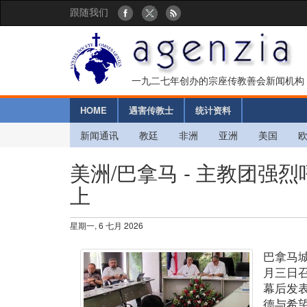
跟随我们
一九二七年创办的宗座传教善会新闻机构
HOME
遇害传教士
统计资料
新闻通讯
教廷
非洲
亚洲
美国
美洲/巴拿马 - 主教团
上
星期一, 6 七月 2026
巴拿马
月三日
幕后发
德与希望