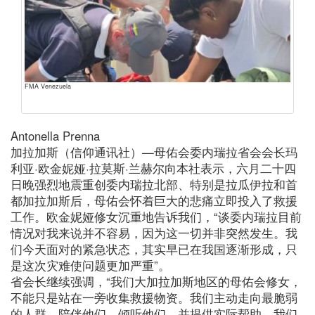
FMA Venezuela
Antonella Prenna
加拉加斯（信仰通讯社）—母佑会委内瑞拉省会会长玛
利亚·欧金妮娅·拉莫斯·兰赫尔向本社表示，六月二十四
日晚强烈地震重创委内瑞拉北部、特别是拉瓜伊拉和首
都加拉加斯后，母佑会怀着巨大的悲痛立即投入了救援
工作。欧金妮娅修女沉重地告诉我们，“谈委内瑞拉目前
情况对我来说并不容易，因为这一切并非突然发生。我
们今天面对的紧急状态，其实早已在我国逐渐形成，只
是这次灾难使问题更加严重”。
省会长继续强调，“我们大加拉加斯地区的母佑会修女，
不能只是站在一旁收集救援物资。我们主动走向最脆弱
的人群，陪伴他们、倾听他们，并提供实际帮助。我们