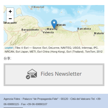
+
−
Leaflet
| Tiles © Esri — Source: Esri, DeLorme, NAVTEQ, USGS, Intermap, iPC,
NRCAN, Esri Japan, METI, Esri China (Hong Kong), Esri (Thailand), TomTom, 2012
分享:
Agenzia Fides - Palazzo “de Propaganda Fide” - 00120 - Città del Vaticano Tel. +39-
06-69880115 - Fax +39-06-69880107