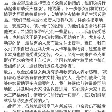
品，这些都是企业和普通民众自发捐赠的，他们纷纷行
动起来帮助受灾群众”。她透露，下一步修女们将前往灾
情更为严重的拉瓜伊拉，实地评估灾情并运送生活必需
品。“我们已经与当地负责人取得联系，将前往指定地
区，安慰灾民、倾听他们的困难，为他们送去食物和其
他资源，希望能够带给他们一些慰藉。……我们深受感
动，也相信这正是委内瑞拉团结互助的奇迹。尤其令人
动容的是，最贫穷的人反而最先伸出援手。近日，我们
收到了来自巴西亚马孙州两大卡车援助物资，这些捐赠
者本身也曾遭受洪灾之苦。今天，又有一辆来自圣克里
斯托瓦尔的救援卡车抵达。全国各地的学校团体也都自
发组织起来，通过我们运送救援物资”。
最后，欧金妮娅修女向所有参与救灾的人表示感谢。“我
们衷心感谢所有信任并支持我们的人，是你们使我们能
够继续帮助更多有需要的人。我们将继续前往最脆弱的
地区，并及时向大家报告救援进展。衷心感谢大家！愿
天主降福你们，倍增你们所行的一切善举，使我们能够
继续帮助更多受苦的人”。
与此同时，虽然地震强度已有所减弱，但余震仍不断发
生，使原本困难重重的救援行动更加艰巨，死亡人数也