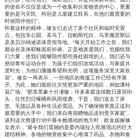
的使命不仅仅是成为一个收集和分发物资的中心，更重
要的是与灾民、特别是儿童建立联系，在他们最需要的
时候陪伴他们”。
怀着这样的精神，修女们走访了多个社区和临时安置
点，包括东公园、圣马丁、拉帕斯托拉、马里佩雷斯以
及圣贝尔纳迪诺体育馆等地。“每天开始工作之前，我们
都会在圣体耶稣面前祈祷。正是祂派遣我们，也赐给我
们力量，使我们能够陪伴那些身处困境的人。我们还与
慈幼青年运动合作，为孩子们组织游戏活动，与家庭共
度时光，为他们播撒希望和光明，这项服务深受大家欢
迎”。修女一再表示，一些地区的救援工作已经有序展
开。为此，她们能前往灾情更加严重的地区，例如潘特
翁广场。“那里景象十分凄惨，许多家庭连续数日露宿街
头，任凭烈日曝晒和风雨侵袭。于是，我们送去了床
垫、毛毯以及各种生活必需品。为了确保物资真正送到
最需要的人手中，我们亲自将捐赠物品送到受灾家庭”。
谈到这次救援行动中最令她感动的地方时，欧金妮娅修
女表示，“最令我们震撼的是委内瑞拉人民展现出的巨大
团结精神。各地的物资收集中心堆满了药品、衣物和食