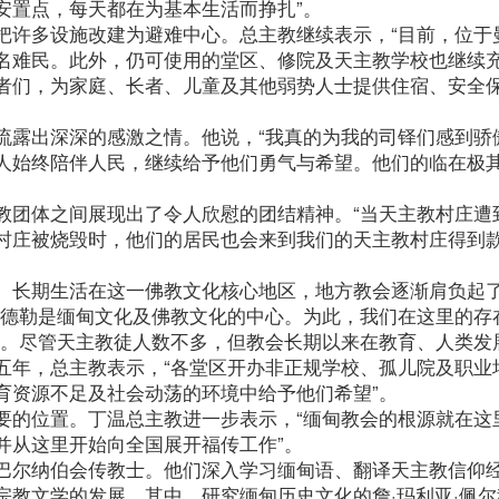
安置点，每天都在为基本生活而挣扎”。
把许多设施改建为避难中心。总主教继续表示，“目前，位于
名难民。此外，仍可使用的堂区、修院及天主教学校也继续
者们，为家庭、长者、儿童及其他弱势人士提供住宿、安全
流露出深深的感激之情。他说，“我真的为我的司铎们感到骄
人始终陪伴人民，继续给予他们勇气与希望。他们的临在极
教团体之间展现出了令人欣慰的团结精神。“当天主教村庄遭
村庄被烧毁时，他们的居民也会来到我们的天主教村庄得到
。长期生活在这一佛教文化核心地区，地方教会逐渐肩负起
曼德勒是缅甸文化及佛教文化的中心。为此，我们在这里的存
”。尽管天主教徒人数不多，但教会长期以来在教育、人类发
五年，总主教表示，“各堂区开办非正规学校、孤儿院及职业
育资源不足及社会动荡的环境中给予他们希望”。
要的位置。丁温总主教进一步表示，“缅甸教会的根源就在这
并从这里开始向全国展开福传工作”。
巴尔纳伯会传教士。他们深入学习缅甸语、翻译天主教信仰
宗教文学的发展。其中，研究缅甸历史文化的詹·玛利亚·佩尔