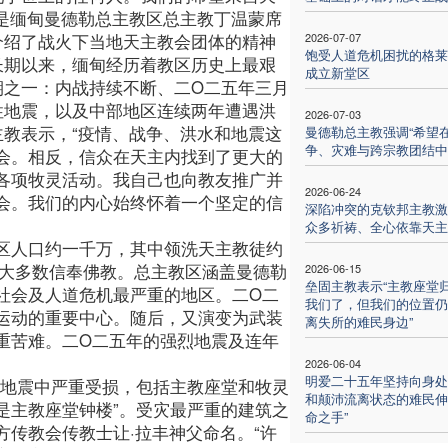
这是缅甸曼德勒总主教区总主教丁温蒙席
介绍了战火下当地天主教会团体的精神
2026-07-07
饱受人道危机困扰的格莱
长期以来，缅甸经历着教区历史上最艰
成立新堂区
期之一：内战持续不断、二O二五年三月
性地震，以及中部地区连续两年遭遇洪
2026-07-03
主教表示，“疫情、战争、洪水和地震这
曼德勒总主教强调“希望
争、灾难与跨宗教团结中
会。相反，信众在天主内找到了更大的
各项牧灵活动。我自己也向教友推广并
2026-06-24
会。我们的内心始终怀着一个坚定的信
深陷冲突的克钦邦主教激
众多祈祷、全心依靠天主
区人口约一千万，其中领洗天主教徒约
绝大多数信奉佛教。总主教区涵盖曼德勒
2026-06-15
垒固主教表示“主教座堂
社会及人道危机最严重的地区。二O二
我们了，但我们的位置仍
运动的重要中心。随后，又演变为武装
离失所的难民身边”
重苦难。二O二五年的强烈地震及连年
2026-06-04
明爱二十五年坚持向身处
在地震中严重受损，包括主教座堂和牧灵
和颠沛流离状态的难民伸
是主教座堂钟楼”。受灾最严重的建筑之
命之手”
传教会传教士让·拉丰神父命名。“许