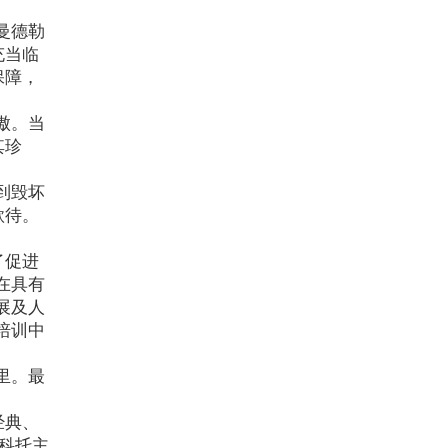
曼德勒
充当临
保障，
傲。当
其珍
到毁坏
款待。
了促进
在具有
展及人
培训中
里。最
经典、
科托主