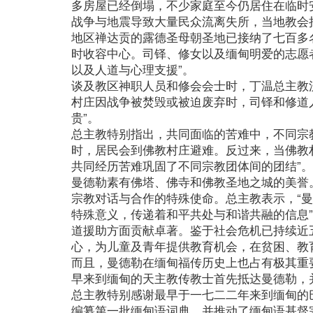
多房屋已经倒塌，不少家庭至今仍居住在临时
战争与地震导致大量民众流离失所，当地教会
地区禅达贡的露德圣母朝圣地已接纳了七百多
时收容中心。司铎、修女以及缅甸明爱的志愿
以及人道与心理支援”。
谈及教区神职人员和修会会士时，丁温总主教
村庄因战争被焚毁或被迫废弃时，司铎和修道
贵”。
总主教特别指出，共同面临的苦难中，不同宗
时，居民会到佛教村庄避难。反过来，当佛教
共同经历苦难巩固了不同宗教团体间的团结”。
曼德勒素有佛塔、佛寺和佛教圣地之城的美誉
宗教对话与合作的特殊使命。总主教表示，“
特殊意义，传递着和平共处与和谐共融的信息
道援助方面贡献卓著。鉴于社会危机已持续近
心，为儿童及青年提供教育机会，在贫困、教
而且，曼德勒在缅甸福传历史上也占有极其重
早来到缅甸的天主教传教士首先抵达曼德勒，
总主教特别感谢最早于一七二二年来到缅甸的
编纂第一批缅甸语词典，并推动了缅甸语基督