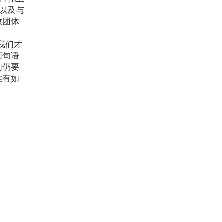
以及与
教团体
我们才
缅甸语
们仍要
唯有如