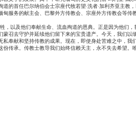
殉道的首任巴尔纳伯会士宗座代牧若望·洗者·加利齐亚主教，
缅甸服务的献主会、巴黎外方传教会、宗座外方传教会等传
牺牲，以及他们奉献生命、流血殉道的恩典。正是因为他们，
们蒙召去守护并延续他们留下来的宝贵遗产。今天，我们以
无私奉献和坚持传教的成果。现在，即使身处苦难之中，我
这份传承。传教士教导我们始终信赖天主，永不失去希望。