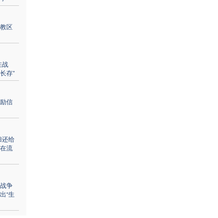
教区
在战
长存”
励信
归还给
在流
战争
出“生