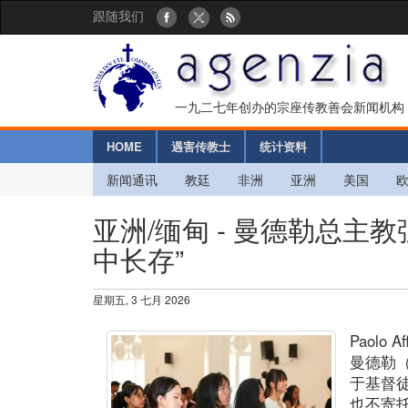
跟随我们
一九二七年创办的宗座传教善会新闻机构
HOME
遇害传教士
统计资料
新闻通讯
教廷
非洲
亚洲
美国
亚洲/缅甸 - 曼德勒总主
中长存”
星期五, 3 七月 2026
Paolo Af
曼德勒（
于基督
也不寄