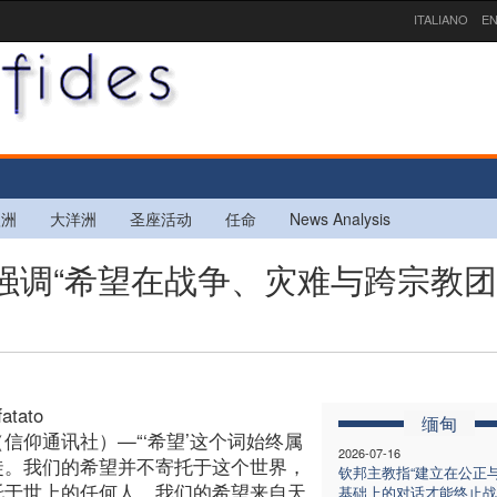
ITALIANO
EN
欧洲
大洋洲
圣座活动
任命
News Analysis
教强调“希望在战争、灾难与跨宗教
fatato
缅甸
信仰通讯社）—“‘希望’这个词始终属
2026-07-16
徒。我们的希望并不寄托于这个世界，
钦邦主教指“建立在公正
托于世上的任何人。我们的希望来自天
基础上的对话才能终止战