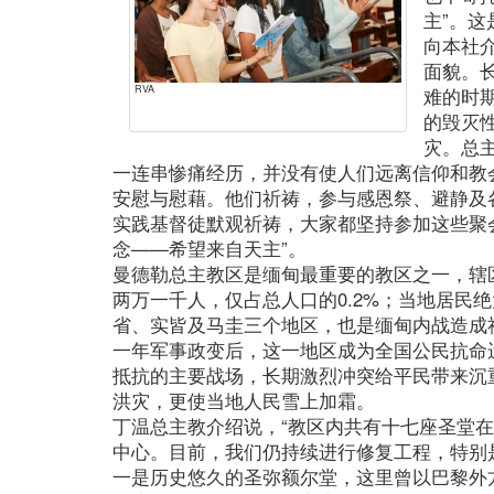
主”。
向本社
面貌。
RVA
难的时
的毁灭
灾。总
一连串惨痛经历，并没有使人们远离信仰和教
安慰与慰藉。他们祈祷，参与感恩祭、避静及
实践基督徒默观祈祷，大家都坚持参加这些聚
念——希望来自天主”。
曼德勒总主教区是缅甸最重要的教区之一，辖
两万一千人，仅占总人口的0.2%；当地居民
省、实皆及马圭三个地区，也是缅甸内战造成
一年军事政变后，这一地区成为全国公民抗命
抵抗的主要战场，长期激烈冲突给平民带来沉
洪灾，更使当地人民雪上加霜。
丁温总主教介绍说，“教区内共有十七座圣堂
中心。目前，我们仍持续进行修复工程，特别
一是历史悠久的圣弥额尔堂，这里曾以巴黎外方