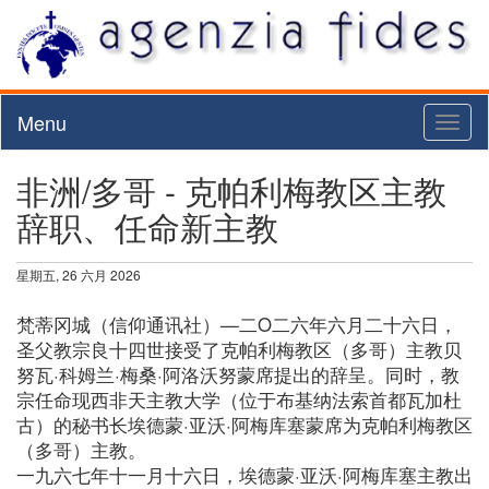
Menu
Toggl
naviga
非洲/多哥 - 克帕利梅教区主教
辞职、任命新主教
星期五, 26 六月 2026
梵蒂冈城（信仰通讯社）—二O二六年六月二十六日，
圣父教宗良十四世接受了克帕利梅教区（多哥）主教贝
努瓦·科姆兰·梅桑·阿洛沃努蒙席提出的辞呈。同时，教
宗任命现西非天主教大学（位于布基纳法索首都瓦加杜
古）的秘书长埃德蒙·亚沃·阿梅库塞蒙席为克帕利梅教区
（多哥）主教。
一九六七年十一月十六日，埃德蒙·亚沃·阿梅库塞主教出