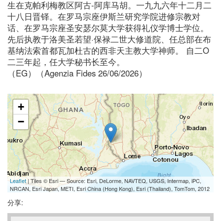
生在克帕利梅教区阿古-阿库马胡。一九九六年十二月二
十八日晋铎。在罗马宗座伊斯兰研究学院进修宗教对
话、在罗马宗座圣安瑟尔莫大学获得礼仪学博士学位。
先后执教于洛美圣若望·保禄二世大修道院、任总部在布
基纳法索首都瓦加杜古的西非天主教大学神师。 自二O
二三年起，任大学秘书长至今。
（EG）（Agenzia Fides 26/06/2026）
+
−
Leaflet
| Tiles © Esri — Source: Esri, DeLorme, NAVTEQ, USGS, Intermap, iPC,
NRCAN, Esri Japan, METI, Esri China (Hong Kong), Esri (Thailand), TomTom, 2012
分享: