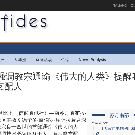
ITALIANO
EN
欧洲
大洋洲
圣座活动
任命
News Analysis
主教强调教宗通谕《伟大的人类》提醒
支配人
-延比奥（信仰通讯社）—南苏丹通布拉-
苏丹南部
教区主教爱德华多·赫伯罗·库萨拉蒙席深
2026-07-21
教宗良十四世的首部通谕《伟大的人
十二月大选前主教呼吁和
强调技术必须服务于人，而不能支配
对话