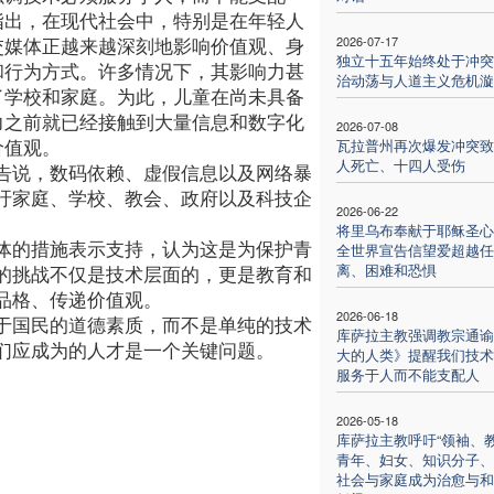
指出，在现代社会中，特别是在年轻人
交媒体正越来越深刻地影响价值观、身
2026-07-17
独立十五年始终处于冲突
和行为方式。许多情况下，其影响力甚
治动荡与人道主义危机漩
了学校和家庭。为此，儿童在尚未具备
力之前就已经接触到大量信息和数字化
2026-07-08
价值观。
瓦拉普州再次爆发冲突致
人死亡、十四人受伤
告说，数码依赖、虚假信息以及网络暴
吁家庭、学校、教会、政府以及科技企
2026-06-22
将里乌布奉献于耶稣圣心
体的措施表示支持，认为这是为保护青
全世界宣告信望爱超越任
离、困难和恐惧
的挑战不仅是技术层面的，更是教育和
品格、传递价值观。
2026-06-18
于国民的道德素质，而不是单纯的技术
库萨拉主教强调教宗通谕
们应成为的人才是一个关键问题。
大的人类》提醒我们技术
服务于人而不能支配人
2026-05-18
库萨拉主教呼吁“领袖、
青年、妇女、知识分子、
社会与家庭成为治愈与和