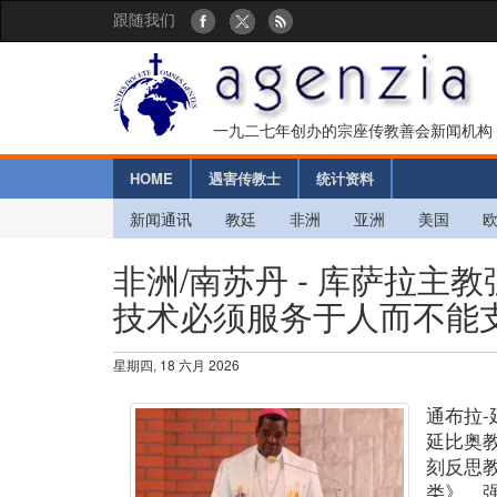
跟随我们
一九二七年创办的宗座传教善会新闻机构
HOME
遇害传教士
统计资料
新闻通讯
教廷
非洲
亚洲
美国
非洲/南苏丹 - 库萨拉
技术必须服务于人而不能
星期四, 18 六月 2026
通布拉
延比奥
刻反思
类》，