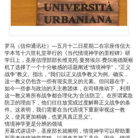
罗马（信仰通讯社）—五月十二日星期二在宗座传信大
学本笃十六世礼堂举行的《当代情境神学的里程碑》研
学日上，圣座信理部部长维克托·曼努埃尔·费尔南德斯枢
机了选择了一个十分敏感的话题阐述“情境神学”，“正义
战争”教义。指出，“我们以正义战争教义为例。确实，
这一教义仍包含一些有现实意义的元素。但问题在于，
如今一些参与政治的天主教团体，在司铎推动下，利用
这一教义将所有战争都合理化为‘合法防卫’。在所谓紧急
防卫的理由下，他们往往放宽或过度解释正义战争的条
件。这表明，我们需要在当代语境下重新审视这一教
义，使其更加精确，也更具真正意义”。
情境神学更是分辨的领域
开幕式讲话中，圣座部长就阐明，情境神学可以帮助重
新思考传统神学范畴，以避免其被工具化。因此，情境