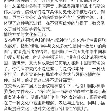
中：从圣经中多种不同声音，到圣奥斯定和圣托马斯的
伟大综合，信仰始终是在具体历史处境中被思考的。例
如，尼西亚大公会议的信经宣信圣言“与父同性体”，正
体现了这种动态过程。在不背离信仰的前提下，教义吸
收了当时的哲学表达方式。
情境神学与文化多元化
安布鲁瓦兹·阿塔克帕则将情境神学与文化多样性紧密联
系起来。指出“情境神学与文化多元性是同一枚硬币的两
面”，前者是后者的结果。他回顾了一六五九年给中国和
印度支那传教士的训令中强调的，“没有什么比试图把法
国、西班牙、意大利或欧洲任何地方搬到中国更荒谬的
了。你们应带去的不是这些，而是信仰本身——一种既
不排斥、也不冒犯任何民族生活方式与风俗习惯的信
仰。当然，前提是这些并不违背福音”。
在梵蒂冈第二届大公会议精神指引下，他引用国际神学
委员会文件表示，“信仰的统一与表达的多样性根源于基
督奥迹本身”。基督超越任何时代的表达能力，福音必须
在每一种文化中被重新理解、表达与生活化。同时，福
音既提升文化，也对文化进行“创造性的批判”。