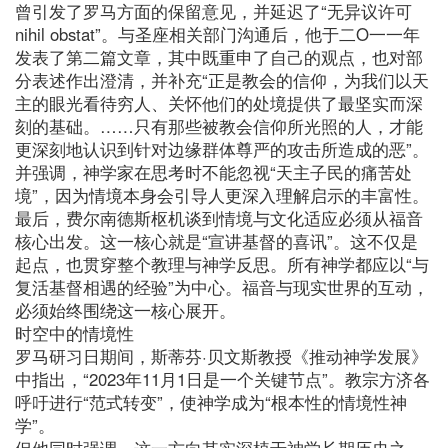
曾引发了罗马方面的保留意见，并延迟了“无异议许可
nihil obstat”。与圣座相关部门沟通后，他于二O一一年
发表了第二篇文章，其中既重申了自己的观点，也对部
分表述作出澄清，并补充“正是教会的信仰，为我们以天
主的眼光看待穷人、关怀他们的处境提供了最坚实而深
刻的基础。……只有那些被教会信仰所光照的人，才能
更深刻地认识到针对边缘群体尊严的攻击所造成的恶”。
并强调，神学家在思考时不能忽视“天主子民的痛苦处
境”，因为情境本身会引导人更深入理解启示的丰富性。
最后，费尔南德斯枢机谈到情境与文化适应必须从福音
核心出发。这一核心就是“宣讲基督的喜讯”。这不仅是
起点，也贯穿整个教理与神学反思。所有神学都应以“与
复活基督相遇的经验”为中心。福音与现实世界的互动，
必须始终围绕这一核心展开。
时空中的情境性
罗马研习日期间，斯蒂芬·贝文斯教授《推动神学发展》
中指出，“2023年11月1日是一个关键节点”。教宗方济各
呼吁进行“范式转变”，使神学成为“根本性的情境性神
学”。
但他同时强调，这一方向其实深植于神学长期历史之