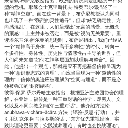
朱塞佩·布萨尼教授指出，欧洲的情况则是面临另一种类
型的危机。耶稣会士克里斯托夫·特奥巴尔德描述了一
种“精神空虚”。而在这一背景下，布萨尼教授认为同时
也出现了一种“强烈的灵性追寻”，但却“缺乏确定性、方
向感混乱”。在这里，人们呈现出“无言的感受、无概念
的预感”：上主并未被否定，而是被“视为无关紧要”。重
读埃尔马尔·萨尔曼的思想时，布萨尼指出，我们已经从
一个“精神高于身体、统一高于多样性”的时代，转向一
个多样性、身体性、历史性与情感性占主导的世界，但
人们尚未知道“如何在神学层面加以理解与整合”。因
此，他提出一个观点，那就是应不再把基督信仰呈现为
一种“意识形态式的真理”，而应当呈现为一种“邀请性的
理由”；信仰的奥迹应被理解为“空间与通道”，而不是必
须被强加的“封闭结构”。
彼得·保罗·萨尔丹哈主教指出，根据亚洲主教团协会的理
解，在亚洲，福传是一种三重对话的神学，即穷人、文
化以及不同宗教之间的“三重对话”。他介绍方法论
anubhava–vichāra–ācāra 方法（经验-反思-行动），并
引用迈克尔·阿马拉多斯的话，“东方优先重视经验。实
践比理论更重要；实践滋养理论，有时也会挑战理论”。