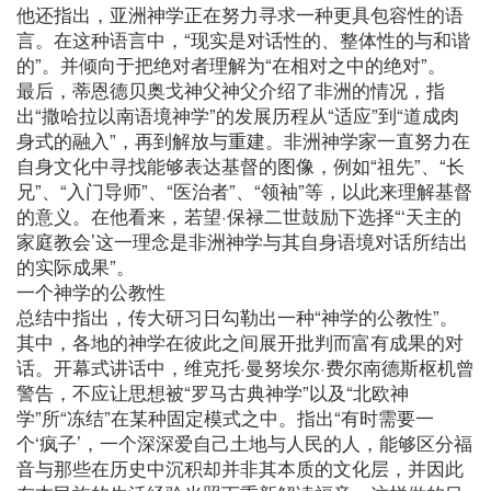
他还指出，亚洲神学正在努力寻求一种更具包容性的语
言。在这种语言中，“现实是对话性的、整体性的与和谐
的”。并倾向于把绝对者理解为“在相对之中的绝对”。
最后，蒂恩德贝奥戈神父神父介绍了非洲的情况，指
出“撒哈拉以南语境神学”的发展历程从“适应”到“道成肉
身式的融入”，再到解放与重建。非洲神学家一直努力在
自身文化中寻找能够表达基督的图像，例如“祖先”、“长
兄”、“入门导师”、“医治者”、“领袖”等，以此来理解基督
的意义。在他看来，若望·保禄二世鼓励下选择“‘天主的
家庭教会’这一理念是非洲神学与其自身语境对话所结出
的实际成果”。
一个神学的公教性
总结中指出，传大研习日勾勒出一种“神学的公教性”。
其中，各地的神学在彼此之间展开批判而富有成果的对
话。开幕式讲话中，维克托·曼努埃尔·费尔南德斯枢机曾
警告，不应让思想被“罗马古典神学”以及“北欧神
学”所“冻结”在某种固定模式之中。指出“有时需要一
个‘疯子’，一个深深爱自己土地与人民的人，能够区分福
音与那些在历史中沉积却并非其本质的文化层，并因此