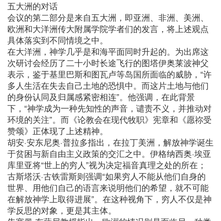
五大洲的对话
会议的第二部分是来自五大洲，即亚洲、非洲、美洲、
欧洲和大洋洲传大附属学院学者们的发言，将上述观点
具体落实到不同情境之中。
在大洋洲，神学几乎是和海平面同时升起的。为出席这
次研讨会经历了二十小时长途飞行的图塔伊奥莱波神父
表示，鉴于基里巴斯和图瓦卢等岛国所面临的威胁，“许
多人生活在失去自己土地的恐惧中。而这片土地与他们
的身份认同及归属感紧密相连”。他强调，在此背景
下，“神学成为一种先知性的声音，谴责不义，并推动对
环境的关注”。而《论教会在现代牧职》宪章和《愿祢受
赞颂》正体现了上述精神。
胡安·安东尼奥·普拉多指出，在拉丁美洲，解放神学诞生
于贫困与新自由主义政策的交汇之中。伊格纳西奥·埃亚
库里亚将“世上的穷人”视为决定福音真理之处的所在；
古斯塔沃·古铁雷斯则强调“如果穷人不能从他们自身的
世界、用他们自己的语言来说明他们的希望，就不可能
在解放神学上取得进展”。在这种视角下，穷人不仅是神
学反思的对象，更是其主体。