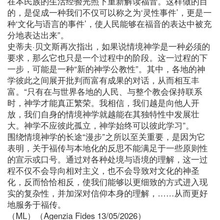
在本民族的生活经验光照下重新解读福音。这样做的目
的，是促成一种我们不仅可以称之为‘灵性事件’，更是一
种‘文化与语言的事件’，使人民能够在福音的表达中被充
分地表达出来”。
史蒂夫·贝文斯再次指出，如果说情境神学是一种必须的
要求，那么它也只是一个过程中的阶段。这一过程的下
一步，可能是一种“新的神学公教性”。其中，各地的神
学彼此之间展开批判而富有成果的对话，从而相互丰
富。“只有在与世界各地的人民、与整个教会保持联系
时，神学才能真正繁荣。我相信，我们越是向他人开
放，我们自身的情境神学就越能在其独特性中发展壮
大。神学不应彼此孤立，神学始终可以彼此学习”。
围绕情境神学的长途“漫步”之所以至关重要，是因为它
表明，关于福传与本地化的反思不能满足于一些原则性
的宣示或口号。通过对各种处境与语境的理解，这一过
程不仅不会导向相对主义，也不会导致对文化的神圣
化，反而恰恰相反，使我们能够以更细致的方式进入现
实的复杂性，并加深对信仰本身的理解，……从而更好
地服务于福传。
（ML）（Agenzia Fides 13/05/2026）