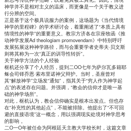
神学并不是相对主义的温床，而更像是一个关于教义进
行分辨的空间。
正是基于这个极具说服力的案例，这场题为《当代情境
神学的里程碑》的学术研讨会，着重阐述了“本质上具有
情境性的神学”的重要意义。教宗方济各在宗座牧函《推
动神学发展Ad theologiam promovendam》中特别呼吁
发展拓展这种神学路径，而与会重要学者史蒂夫·贝文斯
则将其称为一次“真正的训导性转折”。
关于神学方法的个人经验
枢机还分享了个人经历，提到二OO七年为萨尔瓦多籍耶
稣会司铎乔恩·索布里诺神父辩护。当时，圣座曾对
其“解放神学”立场发“通知”，指其关于“穷人作为神学起
点”的表述存在问题。并强调，“教会的信仰才是唯一基
础的神学场所”。
对此，枢机认为，教会信仰确实是根本出发点。但也存
在“补充性的其他起点”，不能被排除。他提出了“不可回
避的直接语境”这一概念，用以强调现实处境对神学思考
的影响 。
二O一O年被任命为阿根廷天主教大学校长时，这篇文章