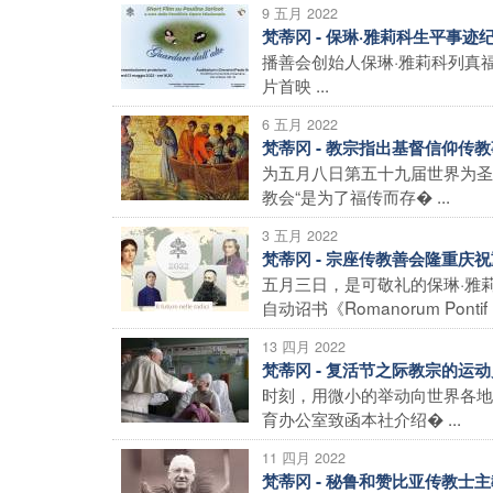
9 五月 2022
梵蒂冈 - 保琳·雅莉科生平事
播善会创始人保琳·雅莉科列真
片首映 ...
6 五月 2022
梵蒂冈 - 教宗指出基督信仰传
为五月八日第五十九届世界为圣
教会“是为了福传而存� ...
3 五月 2022
梵蒂冈 - 宗座传教善会隆重庆
五月三日，是可敬礼的保琳·雅莉
自动诏书《Romanorum Pontif .
13 四月 2022
梵蒂冈 - 复活节之际教宗的运
时刻，用微小的举动向世界各地
育办公室致函本社介绍� ...
11 四月 2022
梵蒂冈 - 秘鲁和赞比亚传教士