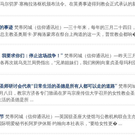
马尔切罗·塞梅拉洛枢机颁布法令。在英勇事迹得到教会正式承认的
梵蒂冈城（信仰通讯社）—三十年来，每年的三月二十四日
记的事迹
主教圣奥斯卡·罗梅洛蒙席在祭台上殉道的这一天，普世教会都响� .
梵蒂冈城（信仰通讯社）—昨天三
名，我要求你们：停止这场战争！”
各再次就乌克兰局势指出，“兄弟姐妹们，我们刚刚向童贞圣母玛利
梵蒂冈
会圣师研讨会代表“日常生活的圣德是所有人都可以走的道路”
月八日，教宗方济各专门致函在罗马宗座传信大学召开的女性教会圣
的圣德是所 ...
梵蒂冈城（信仰通讯社）—英国驻圣座大使馆与公教机构联合主办
节
际明爱秘书长阿罗伊休斯·约翰向本社表示，“要给女性更� ...