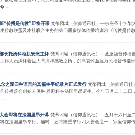
...
梵蒂冈城（信仰通讯社）—宗座圣十字架
训班“传播是传教”即将开课
座传教联盟及本社联合主办的第四届多媒体传播培训班《传教是传
梵蒂冈城（信仰通讯社）—圣座福音传播
部部长托姆科枢机安息主怀
工作人员满怀着巨大悲痛和感激之情，沉痛哀悼圣座万民福音传播
梵蒂冈城（信仰通讯社
辰纪念之际四种语言的真福生平纪录片正式发行
仰传播善会创始人保琳·雅莉科在法国里昂诞生。今年五月二十二日
..
梵蒂冈城（信仰通讯社）—五月十六日至
体大会即将在法国里昂开幕
将在法国里昂举行。届时，还将隆重举行四大善会之一，宗座信仰