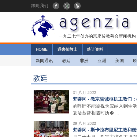
跟随我们
一九二七年创办的宗座传教善会新闻机构
HOME
遇害传教士
统计资料
新闻通讯
教廷
非洲
亚洲
美国
教廷
31 八月 2022
梵蒂冈 - 教宗告诫枢机主教们
的呼吁不能被视为应纳入到生活
复活基督相遇时所� ...
29 八月 2022
梵蒂冈 - 斯卡拉布里尼主教
月二十七日，教宗方济各主持召