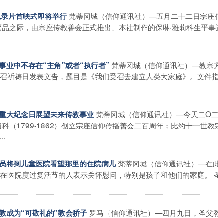
梵蒂冈城（信仰通讯社）—五月二十二日宗座
迹纪录片首映式即将举行
福品之际，由宗座传教善会正式推出、本社制作的保琳·雅莉科生平事
梵蒂冈城（信仰通讯社）—教宗
教事业中不存在“主角”或者“执行者”
召祈祷日发表文告，题目是《我们受召去建立人类大家庭》。文件
梵蒂冈城（信仰通讯社）—今天二O
祝重大纪念日展望未来传教事业
科（1799-1862）创立宗座信仰传播善会二百周年；比约十一世教
..
梵蒂冈城（信仰通讯社）—在
动员将到儿童医院看望那里的住院病儿
在医院度过复活节的人表示关怀慰问，特别是孩子和他们的家庭。 
罗马（信仰通讯社）—四月九日，圣父
主教成为“可敬礼的”教会骄子