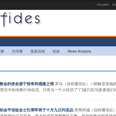
ITALIANO
EN
欧洲
大洋洲
圣座活动
任命
News Analysis
罗马（信仰通讯社）—耶稣宣讲祂
：教会的使命源于惊奇和感激之情
责任中的传教行动动员。只有当一个人经历了“门徒们在与派遣他们
梵蒂冈城（信仰通讯社
和慈幼会平信徒会士扎蒂即将于十月九日列圣品
开枢密会议并宣布，意大利皮亚琴察教区主教，嘉禄传教会和嘉禄