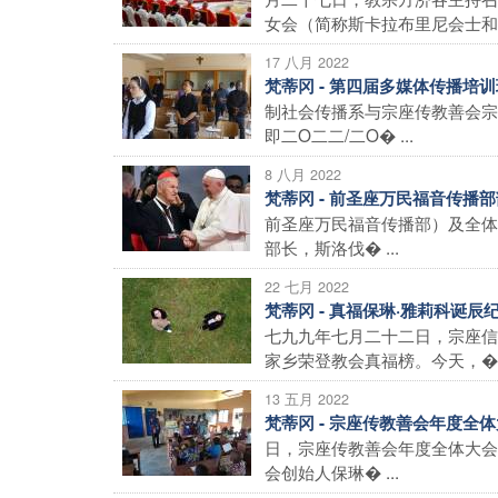
女会（简称斯卡拉布里尼会士和� 
17 八月 2022
梵蒂冈 - 第四届多媒体传播培
制社会传播系与宗座传教善会宗
即二O二二/二O� ...
8 八月 2022
梵蒂冈 - 前圣座万民福音传播
前圣座万民福音传播部）及全体
部长，斯洛伐� ...
22 七月 2022
梵蒂冈 - 真福保琳·雅莉科诞
七九九年七月二十二日，宗座信
家乡荣登教会真福榜。今天，� .
13 五月 2022
梵蒂冈 - 宗座传教善会年度全
日，宗座传教善会年度全体大会
会创始人保琳� ...