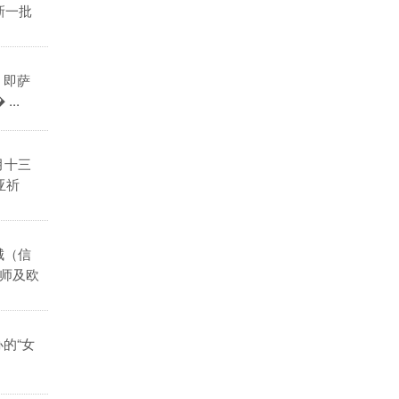
新一批
，即萨
..
月十三
亚祈
城（信
师及欧
的“女