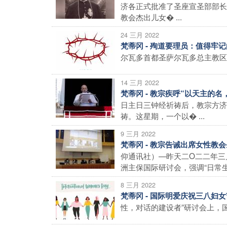
济各正式批准了圣座宣圣部部长
教会杰出儿女� ...
24 三月 2022
梵蒂冈 - 殉道要理员：值得牢
尔瓦多首都圣萨尔瓦多总主教区总
14 三月 2022
梵蒂冈 - 教宗疾呼“以天主的
日主日三钟经祈祷后，教宗方济
祷。这星期，一个以� ...
9 三月 2022
梵蒂冈 - 教宗告诫出席女性教
仰通讯社）—昨天二O二二年三
洲主保国际研讨会，强调“日常生活
8 三月 2022
梵蒂冈 - 国际明爱庆祝三八妇女
性，对话的建设者”研讨会上，国