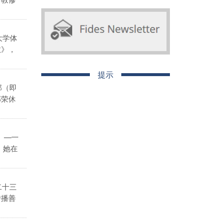
大学体
教》，
提示
部（即
部荣休
）—一
，她在
二十三
传播善