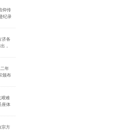
信仰传
迹纪录
方济各
指出，
二二年
宗颁布
此艰难
圣座体
教宗方