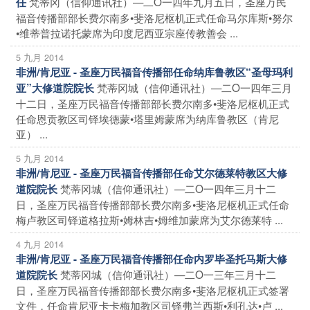
梵蒂冈（信仰通讯社）—二O一四年九月五日，圣座万民
任
福音传播部部长费尔南多•斐洛尼枢机正式任命马尔库斯•努尔
•维蒂普拉诺托蒙席为印度尼西亚宗座传教善会 ...
5 九月 2014
非洲/肯尼亚 - 圣座万民福音传播部任命纳库鲁教区“圣母玛利
梵蒂冈城（信仰通讯社）—二O一四年三月
亚”大修道院院长
十二日，圣座万民福音传播部部长费尔南多•斐洛尼枢机正式
任命恩贡教区司铎埃德蒙•塔里姆蒙席为纳库鲁教区（肯尼
亚） ...
5 九月 2014
非洲/肯尼亚 - 圣座万民福音传播部任命艾尔德莱特教区大修
梵蒂冈城（信仰通讯社）—二O一四年三月十二
道院院长
日，圣座万民福音传播部部长费尔南多•斐洛尼枢机正式任命
梅卢教区司铎道格拉斯•姆林吉•姆维加蒙席为艾尔德莱特 ...
4 九月 2014
非洲/肯尼亚 - 圣座万民福音传播部任命内罗毕圣托马斯大修
梵蒂冈城（信仰通讯社）—二O一三年三月十二
道院院长
日，圣座万民福音传播部部长费尔南多•斐洛尼枢机正式签署
文件，任命肯尼亚卡卡梅加教区司铎弗兰西斯•利孔达•卢 ...