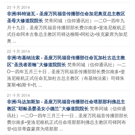
23 十月 2014
非洲/科特迪瓦 - 圣座万民福音传播部任命加尼奥亚总主教区
梵蒂冈城（信仰通讯社）—二O一四年九
圣母大修道院院长
月十九日，圣座万民福音传播部部长费尔南多•斐洛尼枢机正
式任命阿本古鲁总主教区司铎达柳斯•阿松达•埃克蒙席为加尼
奥 ...
22 十月 2014
非洲/布基纳法索 - 圣座万民福音传播部任命瓦加杜古总主教
梵蒂冈城（信仰通讯社）—二
区“圣洗者若翰”大修道院院长
O一四年五月三十日，圣座万民福音传播部部长费尔南多•斐
洛尼枢机正式任命瓦加杜古总主教区（布基纳法索）司铎朱
莱斯•帕斯卡•扎 ...
21 十月 2014
非洲/马达加斯加 - 圣座万民福音传播部任命塔那那利佛总主
梵蒂冈城（信仰通
教区“耶稣圣婴圣女小德兰”大修道院院长
讯社）—二O一四年三月三十一日，圣座万民福音传播部部长
费尔南多•斐洛尼枢机正式任命塔那那利佛总主教区司铎阿布
登•拉菲蒂森蒙席为塔那那 ...