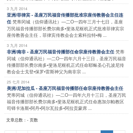
3 九月 2014
亚洲/菲律宾 - 圣座万民福音传播部批准宗座传教善会主任连
梵蒂冈城（信仰通讯社）—二O一四年三月十七日，圣座
任
万民福音传播部部长费尔南多•斐洛尼枢机正式批准菲律宾宗
座传教善会主任，菲律宾传教会会士索科拉特•梅 ...
3 九月 2014
梵蒂
非洲/南非 - 圣座万民福音传播部任命宗座传教善会主任
冈城（信仰通讯社）—二O一四年六月十三日，圣座万民福音
传播部部长费尔南多•斐洛尼枢机正式任命耶稣圣心孔波尼传
教会会士戈登•保罗•雷斯神父为南非宗 ...
25 七月 2014
美洲/尼加拉瓜 - 圣座万民福音传播部任命宗座传教善会主任
梵蒂冈城（信仰通讯社）—二O一四年六月十三日，圣座万民
福音传播部部长费尔南多•斐洛尼枢机正式任命惠加尔帕教区
司铎卡洛斯•阿丹•阿尔瓦拉多•阿拉贡蒙席 ...
文章总数：- 页数