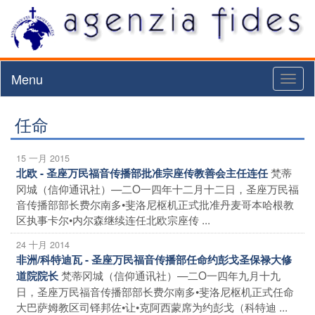
Menu
Toggl
naviga
任命
15 一月 2015
梵蒂
北欧 - 圣座万民福音传播部批准宗座传教善会主任连任
冈城（信仰通讯社）—二O一四年十二月十二日，圣座万民福
音传播部部长费尔南多•斐洛尼枢机正式批准丹麦哥本哈根教
区执事卡尔•内尔森继续连任北欧宗座传 ...
24 十月 2014
非洲/科特迪瓦 - 圣座万民福音传播部任命约彭戈圣保禄大修
梵蒂冈城（信仰通讯社）—二O一四年九月十九
道院院长
日，圣座万民福音传播部部长费尔南多•斐洛尼枢机正式任命
大巴萨姆教区司铎邦佐•让•克阿西蒙席为约彭戈（科特迪 ...