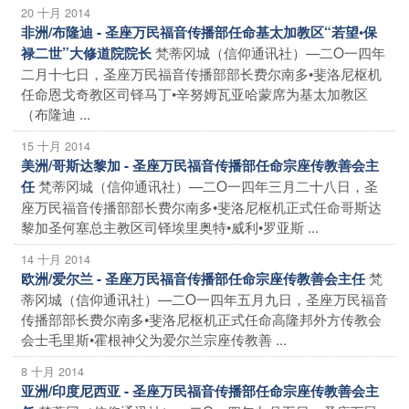
20 十月 2014
非洲/布隆迪 - 圣座万民福音传播部任命基太加教区“若望•保
梵蒂冈城（信仰通讯社）—二O一四年
禄二世”大修道院院长
二月十七日，圣座万民福音传播部部长费尔南多•斐洛尼枢机
任命恩戈奇教区司铎马丁•辛努姆瓦亚哈蒙席为基太加教区
（布隆迪 ...
15 十月 2014
美洲/哥斯达黎加 - 圣座万民福音传播部任命宗座传教善会主
梵蒂冈城（信仰通讯社）—二O一四年三月二十八日，圣
任
座万民福音传播部部长费尔南多•斐洛尼枢机正式任命哥斯达
黎加圣何塞总主教区司铎埃里奥特•威利•罗亚斯 ...
14 十月 2014
梵
欧洲/爱尔兰 - 圣座万民福音传播部任命宗座传教善会主任
蒂冈城（信仰通讯社）—二O一四年五月九日，圣座万民福音
传播部部长费尔南多•斐洛尼枢机正式任命高隆邦外方传教会
会士毛里斯•霍根神父为爱尔兰宗座传教善 ...
8 十月 2014
亚洲/印度尼西亚 - 圣座万民福音传播部任命宗座传教善会主