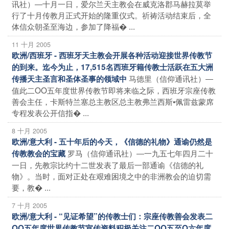
讯社）―十月一日，爱尔兰天主教会在威克洛郡马赫拉莫举
行了十月传教月正式开始的隆重仪式。祈祷活动结束后，全
体信众朝圣至海边，参加了降福� ...
11 十月 2005
欧洲/西班牙 - 西班牙天主教会开展各种活动迎接世界传教节
的到来。迄今为止，17,515名西班牙籍传教士活跃在五大洲
马德里（信仰通讯社）―
传播天主圣言和圣体圣事的领域中
值此二OO五年度世界传教节即将来临之际，西班牙宗座传教
善会主任，卡斯特兰塞总主教区总主教弗兰西斯•佩雷兹蒙席
专程发表公开信指� ...
8 十月 2005
欧洲/意大利 - 五十年后的今天，《信德的礼物》通谕仍然是
罗马（信仰通讯社）―一九五七年四月二十
传教教会的宝藏
一日，先教宗比约十二世发表了最后一部通谕《信德的礼
物》。当时，面对正处在艰难困境之中的非洲教会的迫切需
要，教� ...
7 十月 2005
欧洲/意大利 - “见证希望”的传教士们：宗座传教善会发表二
OO五年度世界传教节宣传资料积极关注二OO五至O六年度