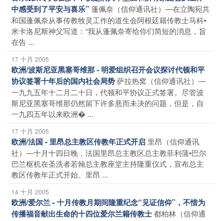
蓬佩奈（信仰通讯社）―在立陶宛共
中感受到了平安与喜乐”
和国蓬佩奈从事传教牧灵工作的道生会阿根廷籍传教士马科•
米卡洛尼斯神父写道：“我从蓬佩奈寄给你们简短的消息，旨
在告 ...
17 十月 2005
欧洲/波斯尼亚黑塞哥维那 - 明爱组织召开会议探讨代顿和平
萨拉热窝（信仰通讯社）―
协议签署十年后的国内社会局势
一九九五年十二月二十日，代顿和平协议正式签署。尽管波
斯尼亚黑塞哥维那仍然留下许多悬而未决的问题，但是，自
一九四五年以来欧洲� ...
17 十月 2005
里昂（信仰通讯
欧洲/法国 - 里昂总主教区传教年正式开启
社）―十月十四日晚，法国里昂总主教区总主教菲利蒲•巴尔
巴兰枢机在圣洗者若翰总主教座堂主持隆重仪式，宣布总主
教区传教年正式开始。里昂 ...
14 十月 2005
欧洲/爱尔兰 - 十月传教月期间隆重纪念“见证信仰”，不惜为
都柏林（信仰通
传播福音献出生命的十四位爱尔兰籍传教士