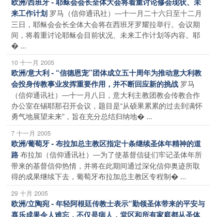
欧洲/西班牙 - 耶稣会会长全体大会将着重讨论修会现状、未
罗马（信仰通讯社）―十一月二十六日至十二月
来工作计划
三日，耶稣会会长全体大会将在西班牙罗耀拉举行。会议期
间，将着重讨论耶稣会目前状况、未来工作计划等内容。耶
� ...
10 十一月 2005
欧洲/意大利 - “信德恩宠”团体成立五十周年为推动意大利教
罗马
会投身传教事业发挥重要作用，并不断回应新的挑战
（信仰通讯社）―十一月八日，意大利主教团教会传教合作
办公室在锡耶那召开会议，题目是“从硕果累累的过去到满怀
勇气地展望未来”，旨在充分总结归纳地� ...
7 十一月 2005
欧洲/葡萄牙 - 布拉加总主教区指定十条继续圣体年精神的道
布拉加（信仰通讯社）―为了使基督信徒们牢记圣体年所
路
带来的基督信仰热情，并将在此期间通过深化信仰奥迹所取
得的成果继续下去，葡萄牙布拉加总主教区专程制� ...
29 十月 2005
欧洲/立陶宛 - 年轻阿根廷传教士表示“勤领圣体带来的平安与
喜乐成果令人难忘，不仅是病人，堂区和所有家庭都从圣体