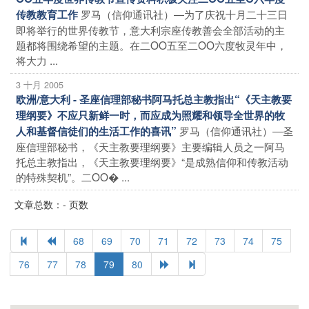
罗马（信仰通讯社）―为了庆祝十月二十三日
传教教育工作
即将举行的世界传教节，意大利宗座传教善会全部活动的主
题都将围绕希望的主题。在二OO五至二OO六度牧灵年中，
将大力 ...
3 十月 2005
欧洲/意大利 - 圣座信理部秘书阿马托总主教指出“《天主教要
理纲要》不应只新鲜一时，而应成为照耀和领导全世界的牧
罗马（信仰通讯社）―圣
人和基督信徒们的生活工作的喜讯”
座信理部秘书，《天主教要理纲要》主要编辑人员之一阿马
托总主教指出，《天主教要理纲要》“是成熟信仰和传教活动
的特殊契机”。二OO� ...
文章总数：- 页数
68
69
70
71
72
73
74
75
76
77
78
79
80