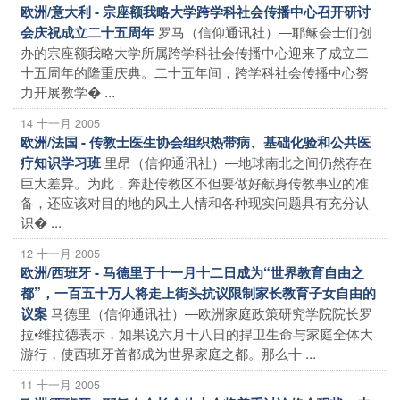
欧洲/意大利 - 宗座额我略大学跨学科社会传播中心召开研讨
罗马（信仰通讯社）―耶稣会士们创
会庆祝成立二十五周年
办的宗座额我略大学所属跨学科社会传播中心迎来了成立二
十五周年的隆重庆典。二十五年间，跨学科社会传播中心努
力开展教学� ...
14 十一月 2005
欧洲/法国 - 传教士医生协会组织热带病、基础化验和公共医
里昂（信仰通讯社）―地球南北之间仍然存在
疗知识学习班
巨大差异。为此，奔赴传教区不但要做好献身传教事业的准
备，还应该对目的地的风土人情和各种现实问题具有充分认
识� ...
12 十一月 2005
欧洲/西班牙 - 马德里于十一月十二日成为“世界教育自由之
都”，一百五十万人将走上街头抗议限制家长教育子女自由的
马德里（信仰通讯社）―欧洲家庭政策研究学院院长罗
议案
拉•维拉德表示，如果说六月十八日的捍卫生命与家庭全体大
游行，使西班牙首都成为世界家庭之都。那么十 ...
11 十一月 2005