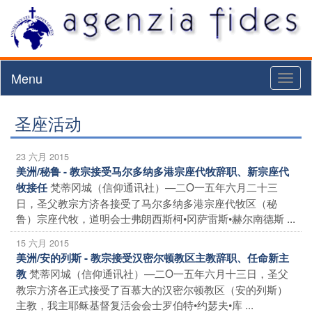
Menu
Toggl
naviga
圣座活动
23 六月 2015
美洲/秘鲁 - 教宗接受马尔多纳多港宗座代牧辞职、新宗座代
梵蒂冈城（信仰通讯社）—二O一五年六月二十三
牧接任
日，圣父教宗方济各接受了马尔多纳多港宗座代牧区（秘
鲁）宗座代牧，道明会士弗朗西斯柯•冈萨雷斯•赫尔南德斯 ...
15 六月 2015
美洲/安的列斯 - 教宗接受汉密尔顿教区主教辞职、任命新主
梵蒂冈城（信仰通讯社）—二O一五年六月十三日，圣父
教
教宗方济各正式接受了百慕大的汉密尔顿教区（安的列斯）
主教，我主耶稣基督复活会会士罗伯特•约瑟夫•库 ...