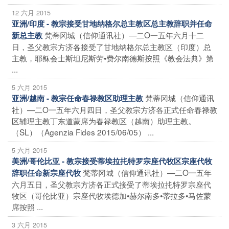
12 六月 2015
亚洲/印度 - 教宗接受甘地纳格尔总主教区总主教辞职并任命
梵蒂冈城（信仰通讯社）—二O一五年六月十二
新总主教
日，圣父教宗方济各接受了甘地纳格尔总主教区（印度）总
主教，耶稣会士斯坦尼斯劳•费尔南德斯按照《教会法典》第
...
5 六月 2015
梵蒂冈城（信仰通讯
亚洲/越南 - 教宗任命春禄教区助理主教
社）—二O一五年六月四日，圣父教宗方济各正式任命春禄教
区辅理主教丁东道蒙席为春禄教区（越南）助理主教。
（SL）（Agenzia Fides 2015/06/05） ...
5 六月 2015
美洲/哥伦比亚 - 教宗接受蒂埃拉扥特罗宗座代牧区宗座代牧
梵蒂冈城（信仰通讯社）—二O一五年
辞职任命新宗座代牧
六月五日，圣父教宗方济各正式接受了蒂埃拉扥特罗宗座代
牧区（哥伦比亚）宗座代牧埃德加•赫尔南多•蒂拉多•马佐蒙
席按照 ...
3 六月 2015