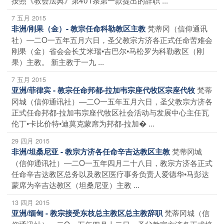
7 五月 2015
梵蒂冈（信仰通讯
非洲/刚果（金）- 教宗任命科勒教区主教
社）—二O一五年五月六日，圣父教宗方济各正式任命苦难会
刚果（金）省会会长艾米瑞•吉巴尔•马松罗为科勒教区（刚
果）主教。 新主教于一九 ...
7 五月 2015
梵蒂
亚洲/菲律宾 - 教宗任命邦都-拉加韦宗座代牧区宗座代牧
冈城（信仰通讯社）—二O一五年五月六日，圣父教宗方济各
正式任命邦都-拉加韦宗座代牧区社会活动与发展中心主任瓦
伦丁•卡比价特•迪莫克蒙席为邦都-拉加� ...
29 四月 2015
梵蒂冈城
非洲/坦桑尼亚 - 教宗方济各任命辛吉达教区主教
（信仰通讯社）—二O一五年四月二十八日，教宗方济各正式
任命辛吉达教区总务以及教区医疗事务负责人爱德华•马彭达
蒙席为辛吉达教区（坦桑尼亚）主教 ...
13 四月 2015
梵蒂冈城（信
亚洲/缅甸 - 教宗接受东枝总主教区总主教辞职
仰通讯社）—二O一五年四月十二日，圣父教宗方济各正式接