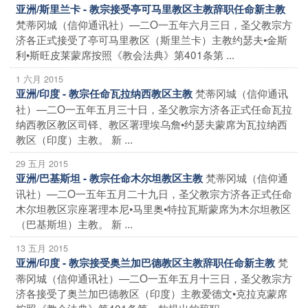
亚洲/斯里兰卡 - 教宗接受亭可马里教区主教辞职任命新主教
梵蒂冈城（信仰通讯社）—二O一五年六月三日，圣父教宗方
济各正式接受了亭可马里教区（斯里兰卡）主教约瑟夫•金斯
利•斯旺皮莱蒙席按照《教会法典》第401条第 ...
1 六月 2015
梵蒂冈城（信仰通讯
亚洲/印度 - 教宗任命瓦拉纳西教区主教
社）—二O一五年五月三十日，圣父教宗方济各正式任命瓦拉
纳西教区教区司铎、教区署理埃乌詹•约瑟夫蒙席为瓦拉纳西
教区（印度）主教。 新 ...
29 五月 2015
梵蒂冈城（信仰通
亚洲/巴基斯坦 - 教宗任命木尔坦教区主教
讯社）—二O一五年五月二十九日，圣父教宗方济各正式任命
木尔坦教区宗座署理本尼•马里奥•特拉瓦斯蒙席为木尔坦教区
（巴基斯坦）主教。 新 ...
13 五月 2015
梵
亚洲/印度 - 教宗接受奥兰加巴德教区主教辞职任命新主教
蒂冈城（信仰通讯社）—二O一五年五月十三日，圣父教宗方
济各接受了奥兰加巴德教区（印度）主教爱德文•克拉克蒙席
按照《教会法典》第401条第一款提出的辞职 ...