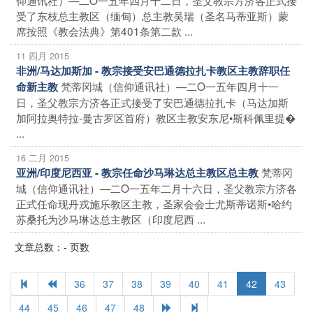
受了东枝总主教区（缅甸）总主教吴瑞（圣名马蒂亚斯）蒙
席按照《教会法典》第401条第二款 ...
11 四月 2015
非洲/马达加斯加 - 教宗接受安巴通德拉扎卡教区主教辞职任
梵蒂冈城（信仰通讯社）—二O一五年四月十一
命新主教
日，圣父教宗方济各正式接受了安巴通德拉扎卡（马达加斯
加阿拉奥特拉-曼古罗区首府）教区主教安东尼•斯科佩里提�
...
16 二月 2015
梵蒂冈
亚洲/印度尼西亚 - 教宗任命沙马琳达总主教区总主教
城（信仰通讯社）—二O一五年二月十六日，圣父教宗方济各
正式任命现丹戎施乐教区主教，圣家会会士尤斯蒂诺斯•哈约
苏桑托为沙马琳达总主教区（印度尼西 ...
文章总数：- 页数
36
37
38
39
40
41
42
43
44
45
46
47
48