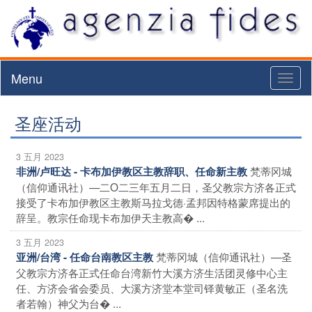
Menu
Toggl
naviga
圣座活动
3 五月 2023
梵蒂冈城
非洲/卢旺达 - 卡布加伊教区主教辞职、任命新主教
（信仰通讯社）—二O二三年五月二日，圣父教宗方济各正式
接受了卡布加伊教区主教斯马拉戈德·孟邦因特格蒙席提出的
辞呈。教宗任命现卡布加伊天主教高� ...
3 五月 2023
梵蒂冈城（信仰通讯社）—圣
亚洲/台湾 - 任命台南教区主教
父教宗方济各正式任命台湾新竹大溪方济生活团灵修中心主
任、方济会省会委员、大溪方济堂本堂司铎黄敏正（圣名洗
者若翰）神父为台� ...