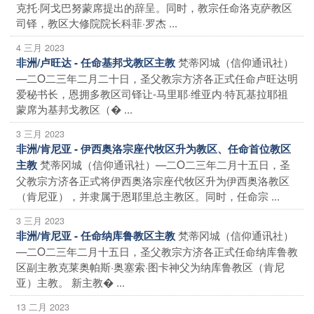
克托·阿戈巴努蒙席提出的辞呈。同时，教宗任命洛克萨教区
司铎，教区大修院院长科菲·罗杰 ...
4 三月 2023
梵蒂冈城（信仰通讯社）
非洲/卢旺达 - 任命基邦戈教区主教
—二O二三年二月二十日，圣父教宗方济各正式任命卢旺达明
爱秘书长，恩拥多教区司铎让-马里耶·维亚内·特瓦基拉耶祖
蒙席为基邦戈教区（� ...
3 三月 2023
非洲/肯尼亚 - 伊西奥洛宗座代牧区升为教区、任命首位教区
梵蒂冈城（信仰通讯社）—二O二三年二月十五日，圣
主教
父教宗方济各正式将伊西奥洛宗座代牧区升为伊西奥洛教区
（肯尼亚），并隶属于恩耶里总主教区。同时，任命宗 ...
3 三月 2023
梵蒂冈城（信仰通讯社）
非洲/肯尼亚 - 任命纳库鲁教区主教
—二O二三年二月十五日，圣父教宗方济各正式任命纳库鲁教
区副主教克莱奥帕斯·奥塞索·图卡神父为纳库鲁教区（肯尼
亚）主教。 新主教� ...
13 二月 2023