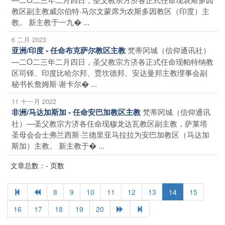
教区副主教威尔伯特·马尔文蒙席为农斯多因教区（印度）主
教。 新主教于一九� ...
6 二月 2023
梵蒂冈城（信仰通讯社）
亚洲/印度 - 任命布克萨尔教区主教
—二O二三年二月四日，圣父教宗方济各正式任命现帕特纳教
区司铎、印度比哈尔邦、贾坎德邦、安达曼邦主教理事会副
秘书长詹姆斯·谢卡尔� ...
11 十一月 2022
梵蒂冈城（信仰通讯
非洲/马达加斯加 - 任命安巴加教区主教
社）—圣父教宗方济各任命现穆龙达瓦教区副主教，萨莱塔
圣母会会士弗兰西斯·兰德里亚马拉拉为安巴加教区（马达加
斯加）主教。 新主教于� ...
文章总数：- 页数
8
9
10
11
12
13
14
15
16
17
18
19
20