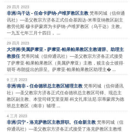
29 四月 2023
梵蒂冈城（信仰通
非洲/乌干达 - 任命卡萨纳-卢维罗教区主教
讯社）—圣父教宗方济各正式任命基因达-米蒂亚纳教区副主
教劳伦斯·穆卡萨蒙席为卡萨纳-卢维罗教区（乌干达）主教。
一九五七年三月十四日， ...
29 四月 2023
大洋洲/美属萨摩亚 - 萨摩亚-帕果帕果教区主教请辞、助理主
梵蒂冈城（信仰通讯社）—圣父教宗方济各正式接受
教接任
了萨摩亚-帕果帕果教区（美属萨摩亚）主教，赎主会士彼得·
胡哥·布朗提出的辞呈。萨摩亚-帕果帕果教区助理主� ...
9 三月 2023
梵蒂冈城（信仰通讯
非洲/南非 - 任命德班总主教区辅理主教
社）—圣父教宗方济各正式任命德班总主教区司铎、现总主
教区副主教、本堂司铎艾里亚斯·科文扎库法尼·宗蒂蒙席为德
班总主教区（南非）辅理 ...
4 三月 2023
梵蒂冈城（信
非洲/贝宁 - 洛克萨教区主教辞职、任命新主教
仰通讯社）—圣父教宗方济各正式接受了洛克萨教区主教维