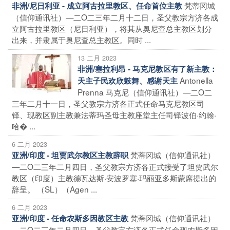
梵蒂冈城
非洲/尼日利亚 - 成立阿古拉里教区、任命首位主教
（信仰通讯社）—二O二三年二月十二日，圣父教宗方济各成
立阿古拉里教区（尼日利亚），将其从奥尼查总主教区划分
出来，并隶属于奥尼查总主教区。同时 ...
13 二月 2023
非洲/塞拉利昂 - 马克尼教区有了新主教：
Antonella
天主子民欢欣鼓舞、感谢天主
Prenna 马克尼（信仰通讯社）—二O二
三年二月十一日，圣父教宗方济各正式任命马克尼教区司
铎、现教区副主教兼法蒂玛圣母主教座堂主任司铎波伯·约翰·
哈� ...
6 二月 2023
梵蒂冈城（信仰通讯社）
亚洲/印度 - 坦贾武尔教区主教辞职
—二O二三年二月四日，圣父教宗方济各正式接受了坦贾武尔
教区（印度）主教德瓦达斯·安波罗塞·玛丽亚多斯蒙席提出的
辞呈。 （SL）（Agen ...
6 二月 2023
梵蒂冈城（信仰通讯社）
亚洲/印度 - 任命农斯多因教区主教
—二O二三年二月四日，圣父教宗方济各正式任命现农斯多因