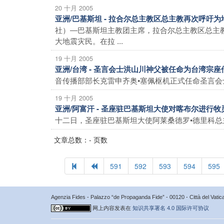
20 十月 2005
亚洲/巴基斯坦 - 拉合尔总主教区总主教再次呼
社）―巴基斯坦主教团主席，拉合尔总主教区总主
大地震灾民。在拉 ...
19 十月 2005
亚洲/台湾 - 圣言会士洪山川神父被任命为台湾宗
音传播部部长克雷申齐奥•塞佩枢机正式任命圣言会士
19 十月 2005
亚洲/阿富汗 - 圣座驻巴基斯坦大使对喀布尔进行
十二日，圣座驻巴基斯坦大使阿莱桑德罗•德里科总主
文章总数：- 页数
591
592
593
594
595
Agenzia Fides - Palazzo “de Propaganda Fide” - 00120 - Città del Vat
网上内容发表在
知识共享署名 4.0 国际许可协议