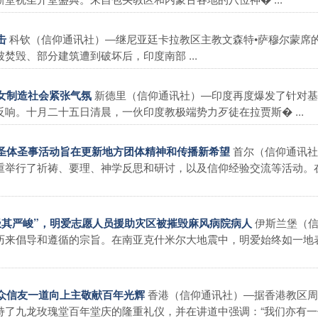
科钦（信仰通讯社）―继尼亚廷卡拉教区主教文森特•萨穆尔蒙席
击
毁、部分建筑遭到破坏后，印度南部 ...
新德里（信仰通讯社）―印度再度爆发了针对基
修女制造社会紧张气氛
响。十月二十五日清晨，一伙印度教极端势力歹徒在拉贾斯� ...
首尔（信仰通讯社
庆祝圣体圣事活动旨在更新地方团体精神和传播新希望
重举行了祈祷、要理、神学反思和研讨，以及信仰经验交流等活动。
伊斯兰堡（
况极其严峻”，明爱志愿人员援助灾区被摧毁麻风病院病人
历来倡导和遵循的宗旨。在南亚克什米尔大地震中，明爱始终如一地
香港（信仰通讯社）―据香港教区周
与众信友一道向上主敬献百年光辉
了九龙玫瑰堂百年堂庆的隆重礼仪，并在讲道中强调：“我们亦有一位�