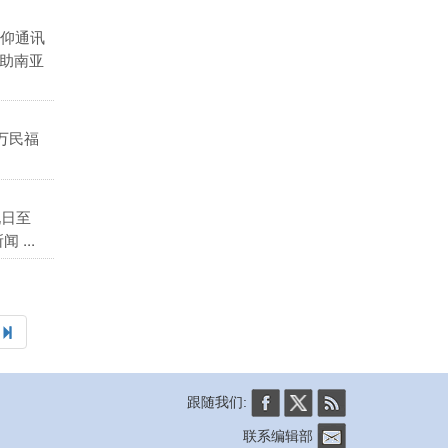
仰通讯
助南亚
万民福
九日至
...
跟随我们:
联系编辑部