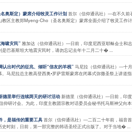
首尔（信仰通讯社）―在不久前
o（圣名奥斯定）蒙席介绍牧灵工作计划
教区主教郑Myeng-Cho（圣名奥斯定）蒙席全面介绍了牧灵工作
雅加达（信仰通讯社）―日前，印度尼西亚耶稣会士和
忘海啸灾民”
是巴基斯坦大地震灾民时，请勿忘记去年十二月二十� ...
马尼拉（信仰通讯社）―十
强调认出时代的征兆、倾听“信友的羊栈”
幕。马尼拉总主教高登西奥•罗萨雷斯蒙席在闭幕式弥撒圣祭上讲道指
新德里（信仰通讯社）―日前，印度
在新德里举行连续两天的研讨活动
信仰研讨会。为此，印度主教团宗教对话委员会秘书托马斯神父向本社发
首尔（信仰通讯社）―二百二十年前，福音首
事件，是福传的重要工具
史时刻，日前，第一部完整的韩语圣经正式出版了。对于当地� ...