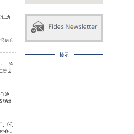
的住所
督信仰
提示
）―连
在普世
信仰通
表现出
刊《公
 ...