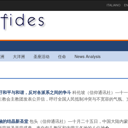
ITALIANO
EN
欧洲
大洋洲
圣座活动
任命
News Analysis
科伦坡（信仰通讯社）―十一
呼吁和平与和谐，反对各派系之间的争斗
主教会主教团发表公开信，呼吁全国人民抵制冲突与不宽容的气氛、
包头（信仰通讯社）―十月二十五日，中国大陆内蒙
共融的结晶新圣堂
堂祝圣开堂盛典。来自包头教区和内蒙古各地的八位神� ...