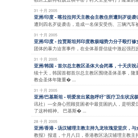
31 十月 2005
亚洲/印度 - 喀拉拉邦天主教会主教住所遭到歹徒袭
遭到四名歹徒袭击，造成一名保安受伤、三辆汽车被焚
31 十月 2005
亚洲/印度 - 拉贾斯坦邦印度教极端势力分子殴打
团体的暴力迫害事件，在全体基督信徒中激起强烈反
31 十月 2005
亚洲/韩国 - 首尔总主教区圣体大会闭幕，十天
续十天，韩国首都首尔总主教区围绕圣体圣事，隆
教会圣体年隆重� ...
31 十月 2005
亚洲/巴基斯坦 - 明爱发出紧急呼吁“医疗卫生状
讯社）―全身心照顾贫困者中最贫困的人，是明爱
了这种精神。 巴基斯� ...
28 十月 2005
亚洲/香港 - 汤汉辅理主教主持九龙玫瑰堂堂庆，
教报》报道，十月八日，香港教区汤汉辅理主教主持