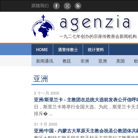
跟随我们
一九二七年创办的宗座传教善会新闻机构
HOME
遇害传教士
统计资料
新闻通讯
教廷
非洲
亚洲
美国
亚洲
3 十一月 2005
亚洲/斯里兰卡 - 主教团在总统大选前发表公开信
日，斯里兰卡将举行全国大选。为此，斯里兰卡天
排斥� ...
31 十月 2005
亚洲/中国 - 内蒙古大草原天主教会祝圣公教团体
教区土默特右旗五犋牛窑子村天主堂举行了隆重的新