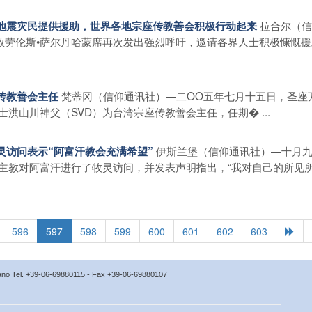
拉合尔（信
吁为地震灾民提供援助，世界各地宗座传教善会积极行动起来
教劳伦斯•萨尔丹哈蒙席再次发出强烈呼吁，邀请各界人士积极慷慨援
梵蒂冈（信仰通讯社）―二OO五年七月十五日，圣座
座传教善会主任
洪山川神父（SVD）为台湾宗座传教善会主任，任期� ...
伊斯兰堡（信仰通讯社）―十月
牧灵访问表示“阿富汗教会充满希望”
教对阿富汗进行了牧灵访问，并发表声明指出，“我对自己的所见所闻 
596
597
598
599
600
601
602
603
icano Tel. +39-06-69880115 - Fax +39-06-69880107