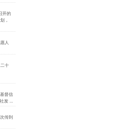
召开的
计划，
志愿人
月二十
基督信
 ...
次传到