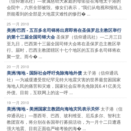
（信仰通讯社）―隶属慈幼大家庭的母佑会在海地太子港的
会院中，六所全部被毁。修女们表示，“我们从电视和报纸上
所能看到的全部是大地震灾难性的惨烈� ...
25 一月 2010
美洲/巴西 - 五百多名司铎将出席即将在圣保罗总主教区举行
圣保罗（信仰通讯社）―二月三日
的第十三届全国司铎大会
至九日，巴西第十三届全国司铎大会将在圣保罗总主教区举
行。届时，巴西主教团辖区十七个地区的五百多名司铎将欢
聚一堂。而今� ...
20 一月 2010
太子港（信仰通讯
美洲/海地 - 国际社会呼吁免除海地外债
社）―为减缓遭受世纪罕见特大地震灾害的世界最贫困国家
海地人民的痛苦和灾难，国家社会应率先免除其6.41亿美元
外债。目前，互联网上的这一呼 ...
19 一月 2010
太子港（信
美洲/海地 - 美洲国家主教团向海地灾民表示关怀
仰通讯社）―墨西哥、巴西、玻利维亚、厄瓜多尔、智利主
教团宣布，将分别在各国举行募捐活动，为一月十二日遭遇
强大地震、目前正面临严峻考验的海� ...