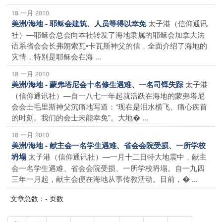
18 一月 2010
太子港（信仰通讯
美洲/海地 - 耶稣会建筑、人员等得以幸免
社）―耶稣会总会向本社转发了海地隶属的耶稣会加拿大法
语系省会会长弗朗索瓦•卡瓦斯神父的信，全面介绍了海地的
灾情，特别是耶稣会在海 ...
18 一月 2010
太子港
美洲/海地 - 蒙弗塔尼会十名修生遇难、一名司铎失踪
（信仰通讯社）―自一八七一年起就活跃在海地的蒙弗塔尼
会会士毛里斯神父沉痛地写道：“现在是泪水横飞、痛心疾首
的时刻。我们的会士未能幸免”。大地� ...
18 一月 2010
美洲/海地 - 献主会一名学生遇难、省会会院受损、一所学校
太子港（信仰通讯社）―一月十二日特大地震中，献主
坍塌
会一名学生遇难、省会会院受损、一所学校坍塌。自一九四
三年一月起，献主会便在海地从事传教活动。目前，� ...
文章总数：- 页数