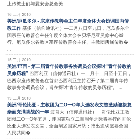
上传教士们与慰安会总会美 ...
16 二月 2010
美洲/厄瓜多尔 - 宗座传教善会主任年度全体大会协调国内传
基多（信仰通讯社）―二月八日至九日，厄瓜多尔全
教工作
国宗座传教善会主任年度全体大会在贝塔尼亚灵修中心举
行。厄瓜多尔各教区宗座传教善会主任、主教团所属传教�
...
15 二月 2010
美洲/巴西 - 第二届青年传教事务协调员会议探讨“青年传教的
巴西利亚（信仰通讯社）―二月十二日至十五日，
灵修历程”
巴西宗座传教善会在首都巴西利亚主持召开了第二届青年传
教事务协调员会议，旨在探讨“青年传教的灵修历程”。 ...
13 二月 2010
美洲/哥伦比亚 - 主教团为二O一O年大选发表文告激励迎接复
波哥大（信仰通讯社）―哥伦比亚主教
杂而充满挑战的一年
团就二O一O年五月，即国家独立二百周年之际将举行的哥伦
比亚大选发表文告，全面阐述国家局势；指出迫切需要全国
人民共同� ...