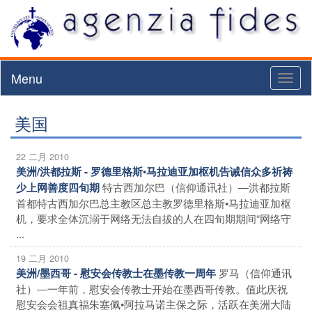
Menu
Toggl
naviga
美国
22 二月 2010
美洲/洪都拉斯 - 罗德里格斯•马拉迪亚加枢机告诫信众多祈祷
特古西加尔巴（信仰通讯社）―洪都拉斯
少上网善度四旬期
首都特古西加尔巴总主教区总主教罗德里格斯•马拉迪亚加枢
机，要求全体沉溺于网络无法自拔的人在四旬期期间“网络守
...
19 二月 2010
罗马（信仰通讯
美洲/墨西哥 - 慰安会传教士在墨传教一周年
社）―一年前，慰安会传教士开始在墨西哥传教。值此庆祝
慰安会会祖真福朱塞佩•阿拉马诺主保之际，活跃在美洲大陆