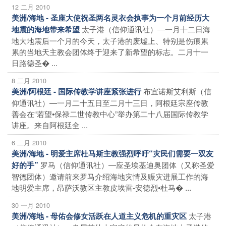
12 二月 2010
美洲/海地 - 圣座大使祝圣两名灵衣会执事为一个月前经历大
太子港（信仰通讯社）―一月十二日海
地震的海地带来希望
地大地震后一个月的今天，太子港的废墟上、特别是伤痕累
累的当地天主教会团体终于迎来了新希望的标志。二月十一
日路德圣� ...
8 二月 2010
布宜诺斯艾利斯（信
美洲/阿根廷 - 国际传教学讲座紧张进行
仰通讯社）―一月二十五日至二月十三日，阿根廷宗座传教
善会在“若望•保禄二世传教中心”举办第二十八届国际传教学
讲座。来自阿根廷全 ...
6 二月 2010
美洲/海地 - 明爱主席杜马斯主教强烈呼吁“灾民们需要一双友
罗马（信仰通讯社）―应圣埃基迪奥团体（又称圣爱
好的手”
智德团体）邀请前来罗马介绍海地灾情及赈灾进展工作的海
地明爱主席，昂萨沃教区主教皮埃雷-安德烈•杜马� ...
30 一月 2010
太子港
美洲/海地 - 母佑会修女活跃在人道主义危机的重灾区